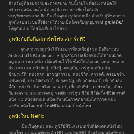
สำหรับผู้ที่ชอบความสะดวกสบาย วันนี้เว็บไซต์ของเราเปิดให้
บริการดูหนังออนไลน์ด้วยวิธีการง่ายๆเพียงไม่กี่คลิก
veryfastmoviehd ถือเป็นเว็บดูหนังรูปแบบหนึ่ง สำหรับผู้ที่ชอบการ
ดูหนัง เป็นระบบที่ใช้งานได้ง่ายเป็นมิตรกับทุกอุปกรณ์
ดูหนังใหม่
ให้ดูกันแบบ โดยไม่เสียค่าใช้จ่าย
ดูหนังกับมือถือสมาร์ทโฟน สมาร์ททีวี
คุณสามารถดูหนังได้ในอุปกรที่คุณมีอยู่ เช่น มือถือระบบ
Android หรือ IOS Smart TV คุณสามารถเลือกหนังได้ตามหมวด
หมู่ และประเภทที่เราได้เตรียมไว้ให้ ซึ่งมีให้เลือกอย่างหลากหลาย
ประเภท เช่น หนังต่อสู้, หนังบู๊, ผจญภัย, การ์ตูนแอนิเมชัน,
ชีวประวัติ, หนังตลก, อาชญากรรม, หนังชีวิต, สารคดี, ครอบครัว,
แฟนตาซี, ประวัติศาสตร์, สยองขวัญ, เกี่ยวกับดนตรี, เกี่ยวกับสิ่ง
ลี้ลับ, หนังรัก, นิยายวิทยาศาสตร์, เกี่ยวกับกีฬา, เขย่าขวัญ, เกี่ยว
กับสงคราม และหมวดหมู่ Netflix การ์ตูน ซีรีย์ ซีรี่ย์ฝรั่ง ซีรี่ย์เกาหลี
หนัง HD หนังทั้งหมด หนังฝรั่ง หนังภาคต่อ หนังไตรภาค หนัง
เอเชีย หนังใหม่ หนังใหม่HDมาสเตอร์ หนังไทย
ดูหนังใหม่ Netflix
เป็นเว็บดูหนัง และ ดูซีรี่ย์ทีวีและเป็นเว็บที่อัพเดทหนังใหม่
ก่อนใคร ความคมชัดระดับ HD และ FullHD สำหรับคอหนังที่ชอบ