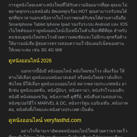
การดูหนังโดยเฉพาะหนังใหม่ที่ได้รับความนิยมมากที่สุด คุณจะไม่
พลาดทุกกระแสหนังดัง อัพเดททุกเรื่อง HOT คุณสามารถรับชมได้
ทุกที่ทุกเวลานอกเหนือจากในโรงภาพยนต์รับชมได้ผ่านทางมือถือ
Smartphone Tablet Iphone Ipad รองรับระบบ Android และ IOS
เว็บไซต์ของเราดูหนังออนไลน์เป็นหนึ่งในตัวเลือกที่ดีที่สุด สำหรับ
คนชอบดูหนังใหม่ชนโรงด้วยความคมชัดและไม่มีกระตุกหรือค้าง
ให้อารมณ์เสีย ผู้ชมควรตรวจสอบความเร็วอินเตอร์เน็ตของท่าน
ให้เหมาะสม เช่น 3G 4G Wifi
ดูหนังออนไลน์ 2026
นอกจากนี้ยังมี หนังออนไลน์ หนังใหม่ชนโรง เต็มเรื่อง ให้
ท่านได้เลือก ดูหนังแบบหนังมาสเตอร์ หรือหนังใหม่ซาวด์แท็รก
ซับไทย มีให้เลือก ดูหนังแบบออนไลน์ หลากหลายประเภทหนัง อา
ธิเช่น ดูหนังแอคชั่น, หนังบู๊มันๆ, หนังดราม่า, หนังรักโรแมนติก,
หนังผี หนังสยองขวัญ, หนังเกาหลี ดูซีรี่ย์, หนังสืบสวนสอบสวน,
หนังซุเปอร์ฮีโร่ MARVEL & DC, หนังการ์ตูน แอนิเมชั่น ,หนังภาค
ต่อ, หนังดังทั้งไทยและหนังต่างประเทศ เป็นต้น
ดูหนังออนไลน์ veryfasthd.com
อย่างไรก็ตามเราอัพเดตหนังออนไลน์ใหม่ด้วยความรวดเร็ว