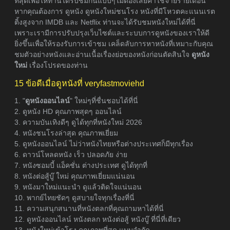
ที่สุดเพื่อให้ท่านได้รับชมกันแบบๆไม่ต้องเสียค่าใช้จ่ายรายเดือน
หากคุณต้องการ ดูหนัง ดูหนังใหม่ชนโรง หนังที่มีโหวตคะแนนเรต
ติ้งสูงจาก IMDB และ Netflix ท่านจะได้รับชมหนังใหม่ได้ที่นี่
เพราะเรามีการปรับปรุงเว็บไซต์และระบบการดูหนังของเราให้ดี
ยิ่งขึ้นเพื่อให้รองรับการเข้าชม เคล็ดลับการหาหนังที่เหมาะกับคุณ
ชมตัวอย่างหนังและอ่านเนื้อเรื่องย่อของหนังก่อนตัดสินใจ
ดูหนัง
ใหม่
เรื่องโปรดของท่าน
15 ข้อดีเมื่อดูหนังที่ veryfastmoviehd
1. "
ดูหนังออนไลน์
" ใหม่ๆที่ชื่นชอบได้ที่นี่
2. ดูหนัง HD คุณภาพสุดๆ ออนไลน์
3. ความบันเทิงดีๆ ดูได้ทุกที่หนังใหม่ 2026
4. หนังชนโรงล่าสุด คุณภาพเยี่ยม
5. ดูหนังออนไลน์ ไม่ว่าหนังไทยหรือต่างประเทศก็มีทุกเรื่อง
6. ดาวน์โหลดหนัง เร็ว ปลอดภัย ง่าย
7. หนังซอมบี้ แอ็คชั่น ต่างประเทศ ดูได้ทุกที่
8. หนังต่อสู้บู๊ ใหม่ คุณภาพเยี่ยมแน่นอน
9. หนังมาใหม่แนะนำ ดูแล้วติดใจแน่นอน
10. พากย์ไทยชัดๆ ดูสบายใจทุกเรื่องที่นี่
11. ความสนุกสนานที่หนังตลกที่คุณถามหาได้ที่นี่
12. ดูหนังออนไลน์ หนังตลก หนังต่อสู้ หนังบู๊ ที่นี่ที่เดียว
13. หนังใหม่เข้าโรง คุณภาพที่สุด แบบจำกัด