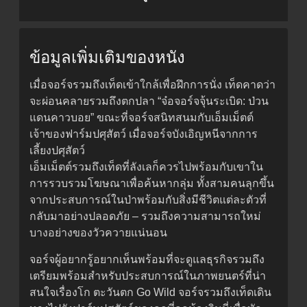
ข้อมูลเพิ่มเติมของหนัง
เมื่อจอร์จรวมถึงเท็ดเข้าใกล้เพื่อฝึกการนั่ง เท็ดคาดว่า
จะผ่อนคลายรวมถึงตกปลา “จ๋อจอร์จจุ้นระเบิด: ป่วน
แดนคาวบอย” ขณะที่จอร์จสนิทสนมกับเอ็มเม็ตต์
เจ้าของฟาร์มปศุสัตว์ เมื่อจอร์จบังเอิญหนีจากการ
เลี้ยงปศุสัตว์
เอ็มเม็ตต์รวมถึงเท็ดที่ลังเลก็ควรไปพร้อมกับเขาใน
การรวบรวมโฆษณาเพื่อค้นหากลุ่ม ทั้งสามคนลุกขึ้น
จากประสบการณ์ในป่าพร้อมกับสิ่งมีชีวิตแต่ละตัวที่
กลับมาอย่างปลอดภัย – รวมถึงความสามารถใหม่
บางอย่างของวัวควายแน่นอน
จอร์จผู้อยากรู้อยากเห็นพร้อมที่จะดูแลธุรกิจรวมถึง
เตรียมพร้อมสำหรับประสบการณ์ในภาพยนตร์ที่น่า
สนใจเรื่องโก ตะวันตก Go Wild จอร์จรวมถึงเท็ดเดิน