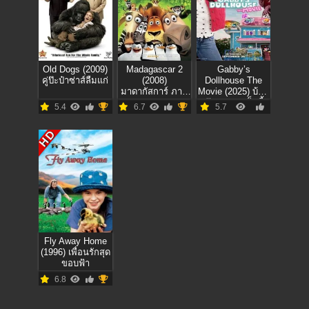
Old Dogs (2009)
Madagascar 2
Gabby’s
คู่ป๊ะป๋าซ่าส์ลืมแก่
(2008)
Dollhouse The
มาดากัสการ์ ภาค
Movie (2025) บ้าน
2
ตุ๊กตาของแก็บบี้
5.4
6.7
5.7
เดอะ มูฟวี่
HD
Fly Away Home
(1996) เพื่อนรักสุด
ขอบฟ้า
6.8