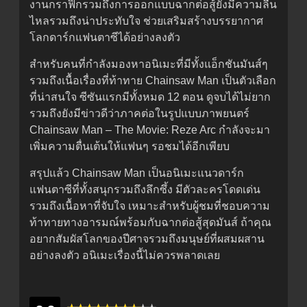
งานกราฟิกรวมถึงการออกแบบฉากต่อสู้ยังมีความลื่น
ไหลรวมถึงน่าประทับใจ ช่วยเสริมสร้างบรรยากาศ
โลกดาร์กแฟนตาซีได้อย่างลงตัว
สำหรับคนที่กำลังมองหาอนิเมะที่มีทั้งแอ็กชันมันส์ๆ
รวมถึงเนื้อเรื่องที่ท้าทาย Chainsaw Man เป็นตัวเลือก
ที่น่าสนใจ ซีซันแรกมีทั้งหมด 12 ตอน ดูจบได้ไม่ยาก
รวมถึงยังมีข่าวดีว่าภาคต่อในรูปแบบภาพยนตร์
Chainsaw Man – The Movie: Reze Arc กำลังจะมา
เพิ่มความตื่นเต้นให้แฟนๆ รอชมได้อีกเพียบ
สรุปแล้ว Chainsaw Man เป็นอนิเมะแนวดาร์ก
แฟนตาซีที่ทั้งสนุกรวมถึงลึกซึ้ง มีตัวละครโดดเด่น
รวมถึงเนื้อหาที่จับใจ เหมาะสำหรับผู้ชมที่ชอบความ
ท้าทายทางอารมณ์พร้อมกับฉากต่อสู้สุดมันส์ ถ้าคุณ
อยากสัมผัสโลกของปีศาจรวมถึงมนุษย์ที่ผสมผสาน
อย่างลงตัว อนิเมะเรื่องนี้ไม่ควรพลาดเลย