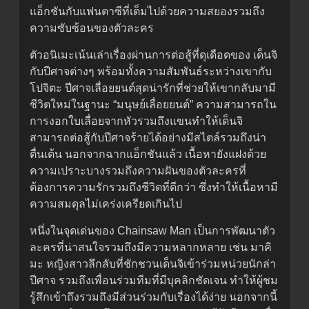
แอ็กชันกับแฟนตาซีที่เต็มไปด้วยความสยองรวมถึง
ความซับซ้อนของตัวละคร
ตัวอนิเมะเน้นเล่าเรื่องผ่านการต่อสู้ที่ดุเดือดของ เด็นจิ
กับปีศาจต่างๆ พร้อมทั้งความสัมพันธ์ระหว่างเขากับ
โปจิตะ ปีศาจเลื่อยยนต์สุดน่ารักที่ช่วยให้เขากลับมามี
ชีวิตใหม่ในฐานะ “มนุษย์เลื่อยยนต์” ความสามารถใน
การงอกใบเลื่อยจากหัวรวมถึงแขนทำให้เด็นจิ
สามารถต่อสู้กับปีศาจร้ายได้อย่างมีสไตล์รวมถึงน่า
ตื่นเต้น นอกจากฉากแอ็กชันแล้ว เนื้อหายังแฝงด้วย
ความเปราะบางรวมถึงความฝันของตัวละครที่
ต้องการความรักรวมถึงชีวิตที่ดีกว่า ซึ่งทำให้เนื้อหามี
ความสมดุลไม่เคร่งเครียดเกินไป
หนึ่งในจุดเด่นของ Chainsaw Man เป็นการพัฒนาตัว
ละครที่น่าสนใจรวมถึงมีความหลากหลาย เช่น มาคิ
มะ หญิงสาวลึกลับที่ชักชวนเด็นจิเข้าร่วมหน่วยนักล่า
ปีศาจ รวมถึงเพื่อนร่วมทีมที่มีบุคลิกชัดเจน ทำให้ผู้ชม
รู้สึกเข้าถึงรวมถึงมีส่วนร่วมกับเรื่องได้ง่าย นอกจากนี้