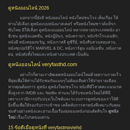
ดูหนังออนไลน์ 2026
นอกจากนี้ยังมี หนังออนไลน์ หนังใหม่ชนโรง เต็มเรื่อง ให้
ท่านได้เลือก ดูหนังแบบหนังมาสเตอร์ หรือหนังใหม่ซาวด์แท็รก
ซับไทย มีให้เลือก ดูหนังแบบออนไลน์ หลากหลายประเภทหนัง อา
ธิเช่น ดูหนังแอคชั่น, หนังบู๊มันๆ, หนังดราม่า, หนังรักโรแมนติก,
หนังผี หนังสยองขวัญ, หนังเกาหลี ดูซีรี่ย์, หนังสืบสวนสอบสวน,
หนังซุเปอร์ฮีโร่ MARVEL & DC, หนังการ์ตูน แอนิเมชั่น ,หนังภาค
ต่อ, หนังดังทั้งไทยและหนังต่างประเทศ เป็นต้น
ดูหนังออนไลน์ veryfasthd.com
อย่างไรก็ตามเราอัพเดตหนังออนไลน์ใหม่ด้วยความรวดเร็ว
ที่สุดเพื่อให้ท่านได้รับชมกันแบบๆไม่ต้องเสียค่าใช้จ่ายรายเดือน
หากคุณต้องการ ดูหนัง ดูหนังใหม่ชนโรง หนังที่มีโหวตคะแนนเรต
ติ้งสูงจาก IMDB และ Netflix ท่านจะได้รับชมหนังใหม่ได้ที่นี่
เพราะเรามีการปรับปรุงเว็บไซต์และระบบการดูหนังของเราให้ดี
ยิ่งขึ้นเพื่อให้รองรับการเข้าชม เคล็ดลับการหาหนังที่เหมาะกับคุณ
ชมตัวอย่างหนังและอ่านเนื้อเรื่องย่อของหนังก่อนตัดสินใจ
ดูหนัง
ใหม่
เรื่องโปรดของท่าน
15 ข้อดีเมื่อดูหนังที่ veryfastmoviehd