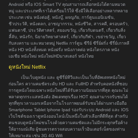
Android หรือ IOS Smart TV คุณสามารถเลือกหนังได้ตามหมวด
หมู่ และประเภทที่เราได้เตรียมไว้ให้ ซึ่งมีให้เลือกอย่างหลากหลาย
ประเภท เช่น หนังต่อสู้, หนังบู๊, ผจญภัย, การ์ตูนแอนิเมชัน,
ชีวประวัติ, หนังตลก, อาชญากรรม, หนังชีวิต, สารคดี, ครอบครัว,
แฟนตาซี, ประวัติศาสตร์, สยองขวัญ, เกี่ยวกับดนตรี, เกี่ยวกับสิ่ง
ลี้ลับ, หนังรัก, นิยายวิทยาศาสตร์, เกี่ยวกับกีฬา, เขย่าขวัญ, เกี่ยว
กับสงคราม และหมวดหมู่ Netflix การ์ตูน ซีรีย์ ซีรี่ย์ฝรั่ง ซีรี่ย์เกาหลี
หนัง HD หนังทั้งหมด หนังฝรั่ง หนังภาคต่อ หนังไตรภาค หนัง
เอเชีย หนังใหม่ หนังใหม่HDมาสเตอร์ หนังไทย
ดูหนังใหม่ Netflix
เป็นเว็บดูหนัง และ ดูซีรี่ย์ทีวีและเป็นเว็บที่อัพเดทหนังใหม่
ก่อนใคร ความคมชัดระดับ HD และ FullHD สำหรับคอหนังที่ชอบ
การดูหนังโดยเฉพาะหนังใหม่ที่ได้รับความนิยมมากที่สุด คุณจะไม่
พลาดทุกกระแสหนังดัง อัพเดททุกเรื่อง HOT คุณสามารถรับชมได้
ทุกที่ทุกเวลานอกเหนือจากในโรงภาพยนต์รับชมได้ผ่านทางมือถือ
Smartphone Tablet Iphone Ipad รองรับระบบ Android และ IOS
เว็บไซต์ของเราดูหนังออนไลน์เป็นหนึ่งในตัวเลือกที่ดีที่สุด สำหรับ
คนชอบดูหนังใหม่ชนโรงด้วยความคมชัดและไม่มีกระตุกหรือค้าง
ให้อารมณ์เสีย ผู้ชมควรตรวจสอบความเร็วอินเตอร์เน็ตของท่าน
ให้เหมาะสม เช่น 3G 4G Wifi