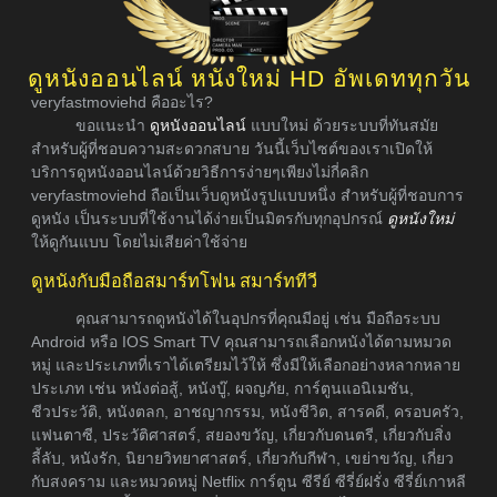
ดูหนังออนไลน์ หนังใหม่ HD อัพเดททุกวัน
veryfastmoviehd คืออะไร?
ขอแนะนำ
ดูหนังออนไลน์
แบบใหม่ ด้วยระบบที่ทันสมัย
สำหรับผู้ที่ชอบความสะดวกสบาย วันนี้เว็บไซต์ของเราเปิดให้
บริการดูหนังออนไลน์ด้วยวิธีการง่ายๆเพียงไม่กี่คลิก
veryfastmoviehd ถือเป็นเว็บดูหนังรูปแบบหนึ่ง สำหรับผู้ที่ชอบการ
ดูหนัง เป็นระบบที่ใช้งานได้ง่ายเป็นมิตรกับทุกอุปกรณ์
ดูหนังใหม่
ให้ดูกันแบบ โดยไม่เสียค่าใช้จ่าย
ดูหนังกับมือถือสมาร์ทโฟน สมาร์ททีวี
คุณสามารถดูหนังได้ในอุปกรที่คุณมีอยู่ เช่น มือถือระบบ
Android หรือ IOS Smart TV คุณสามารถเลือกหนังได้ตามหมวด
หมู่ และประเภทที่เราได้เตรียมไว้ให้ ซึ่งมีให้เลือกอย่างหลากหลาย
ประเภท เช่น หนังต่อสู้, หนังบู๊, ผจญภัย, การ์ตูนแอนิเมชัน,
ชีวประวัติ, หนังตลก, อาชญากรรม, หนังชีวิต, สารคดี, ครอบครัว,
แฟนตาซี, ประวัติศาสตร์, สยองขวัญ, เกี่ยวกับดนตรี, เกี่ยวกับสิ่ง
ลี้ลับ, หนังรัก, นิยายวิทยาศาสตร์, เกี่ยวกับกีฬา, เขย่าขวัญ, เกี่ยว
กับสงคราม และหมวดหมู่ Netflix การ์ตูน ซีรีย์ ซีรี่ย์ฝรั่ง ซีรี่ย์เกาหลี