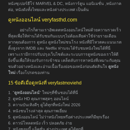
หนังซุเปอร์ฮีโร่ MARVEL & DC, หนังการ์ตูน แอนิเมชั่น ,หนังภาค
ต่อ, หนังดังทั้งไทยและหนังต่างประเทศ เป็นต้น
ดูหนังออนไลน์ veryfasthd.com
อย่างไรก็ตามเราอัพเดตหนังออนไลน์ใหม่ด้วยความรวดเร็ว
ที่สุดเพื่อให้ท่านได้รับชมกันแบบๆไม่ต้องเสียค่าใช้จ่ายรายเดือน
หากคุณต้องการ ดูหนัง ดูหนังใหม่ชนโรง หนังที่มีโหวตคะแนนเรต
ติ้งสูงจาก IMDB และ Netflix ท่านจะได้รับชมหนังใหม่ได้ที่นี่
เพราะเรามีการปรับปรุงเว็บไซต์และระบบการดูหนังของเราให้ดี
ยิ่งขึ้นเพื่อให้รองรับการเข้าชม เคล็ดลับการหาหนังที่เหมาะกับคุณ
ชมตัวอย่างหนังและอ่านเนื้อเรื่องย่อของหนังก่อนตัดสินใจ
ดูหนัง
ใหม่
เรื่องโปรดของท่าน
15 ข้อดีเมื่อดูหนังที่ veryfastmoviehd
1. "
ดูหนังออนไลน์
" ใหม่ๆที่ชื่นชอบได้ที่นี่
2. ดูหนัง HD คุณภาพสุดๆ ออนไลน์
3. ความบันเทิงดีๆ ดูได้ทุกที่หนังใหม่ 2026
4. หนังชนโรงล่าสุด คุณภาพเยี่ยม
5. ดูหนังออนไลน์ ไม่ว่าหนังไทยหรือต่างประเทศก็มีทุกเรื่อง
6. ดาวน์โหลดหนัง เร็ว ปลอดภัย ง่าย
7. หนังซอมบี้ แอ็คชั่น ต่างประเทศ ดูได้ทุกที่