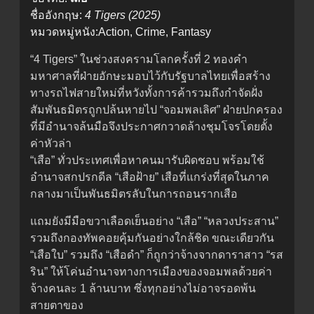
ชื่ออังกฤษ:
4 Tigers (2025)
หมวดหมู่หนัง:Action, Crime, Fantasy
“4 Tigers” ในช่วงสงครามโลกครั้งที่ 2 ทองคำ
มหาศาลที่ฝ่ายอักษะมอบไว้กับรัฐบาลไทยเพื่อสร้าง
ทางรถไฟสายใหม่ที่หวังทั้งการค้ารวมถึงกำจัดฝั่ง
สัมพันธมิตรถูกปล้นหายไป “จอมพลเลิศ” ฝ่ายปกครอง
ที่มีอำนาจล้นมือจึงประกาศกวาดล้างชุมโจรโดยตั้ง
ค่าหัวล่า
“เสือ” ทั่วประเทศเพื่อหาคนมารับผิดชอบ พร้อมใช้
อำนาจสกปรกดีล “เสือฝ้าย” เสือที่แกร่งที่สุดในภาค
กลางมาเป็นพันธมิตรลับในการถอนรากเสือ
แถมยังมีมือขวาเลือดเย็นอย่าง “เสือ” “หลวงประสาน”
รวมถึงกองทัพคอยคุ้มกันอย่างใกล้ชิด ขณะเดียวกัน
“เสือใบ” รวมถึง “เสือดำ” ก็ถูกว่าจ้างจากดาราสาว “รส
ริน” ให้โค่นอำนาจทางการเมืองของจอมพลด้วยค่า
จ้างคนละ 1 ล้านบาท ซึ่งทุกอย่างไม่อาจรอดพ้น
สายตาของ