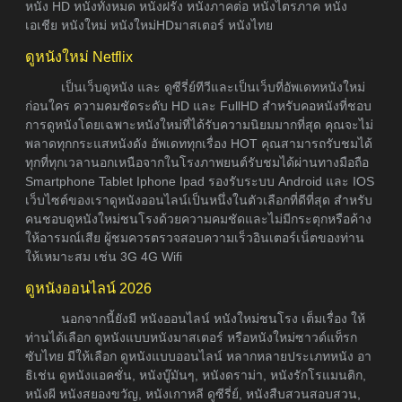
หนัง HD หนังทั้งหมด หนังฝรั่ง หนังภาคต่อ หนังไตรภาค หนัง
เอเชีย หนังใหม่ หนังใหม่HDมาสเตอร์ หนังไทย
ดูหนังใหม่ Netflix
เป็นเว็บดูหนัง และ ดูซีรี่ย์ทีวีและเป็นเว็บที่อัพเดทหนังใหม่
ก่อนใคร ความคมชัดระดับ HD และ FullHD สำหรับคอหนังที่ชอบ
การดูหนังโดยเฉพาะหนังใหม่ที่ได้รับความนิยมมากที่สุด คุณจะไม่
พลาดทุกกระแสหนังดัง อัพเดททุกเรื่อง HOT คุณสามารถรับชมได้
ทุกที่ทุกเวลานอกเหนือจากในโรงภาพยนต์รับชมได้ผ่านทางมือถือ
Smartphone Tablet Iphone Ipad รองรับระบบ Android และ IOS
เว็บไซต์ของเราดูหนังออนไลน์เป็นหนึ่งในตัวเลือกที่ดีที่สุด สำหรับ
คนชอบดูหนังใหม่ชนโรงด้วยความคมชัดและไม่มีกระตุกหรือค้าง
ให้อารมณ์เสีย ผู้ชมควรตรวจสอบความเร็วอินเตอร์เน็ตของท่าน
ให้เหมาะสม เช่น 3G 4G Wifi
ดูหนังออนไลน์ 2026
นอกจากนี้ยังมี หนังออนไลน์ หนังใหม่ชนโรง เต็มเรื่อง ให้
ท่านได้เลือก ดูหนังแบบหนังมาสเตอร์ หรือหนังใหม่ซาวด์แท็รก
ซับไทย มีให้เลือก ดูหนังแบบออนไลน์ หลากหลายประเภทหนัง อา
ธิเช่น ดูหนังแอคชั่น, หนังบู๊มันๆ, หนังดราม่า, หนังรักโรแมนติก,
หนังผี หนังสยองขวัญ, หนังเกาหลี ดูซีรี่ย์, หนังสืบสวนสอบสวน,