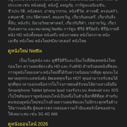
ประเภท เช่น หนังต่อสู้, หนังบู๊, ผจญภัย, การ์ตูนแอนิเมชัน,
ชีวประวัติ, หนังตลก, อาชญากรรม, หนังชีวิต, สารคดี, ครอบครัว,
แฟนตาซี, ประวัติศาสตร์, สยองขวัญ, เกี่ยวกับดนตรี, เกี่ยวกับสิ่ง
ลี้ลับ, หนังรัก, นิยายวิทยาศาสตร์, เกี่ยวกับกีฬา, เขย่าขวัญ, เกี่ยว
กับสงคราม และหมวดหมู่ Netflix การ์ตูน ซีรีย์ ซีรี่ย์ฝรั่ง ซีรี่ย์เกาหลี
หนัง HD หนังทั้งหมด หนังฝรั่ง หนังภาคต่อ หนังไตรภาค หนัง
เอเชีย หนังใหม่ หนังใหม่HDมาสเตอร์ หนังไทย
ดูหนังใหม่ Netflix
เป็นเว็บดูหนัง และ ดูซีรี่ย์ทีวีและเป็นเว็บที่อัพเดทหนังใหม่
ก่อนใคร ความคมชัดระดับ HD และ FullHD สำหรับคอหนังที่ชอบ
การดูหนังโดยเฉพาะหนังใหม่ที่ได้รับความนิยมมากที่สุด คุณจะไม่
พลาดทุกกระแสหนังดัง อัพเดททุกเรื่อง HOT คุณสามารถรับชมได้
ทุกที่ทุกเวลานอกเหนือจากในโรงภาพยนต์รับชมได้ผ่านทางมือถือ
Smartphone Tablet Iphone Ipad รองรับระบบ Android และ IOS
เว็บไซต์ของเราดูหนังออนไลน์เป็นหนึ่งในตัวเลือกที่ดีที่สุด สำหรับ
คนชอบดูหนังใหม่ชนโรงด้วยความคมชัดและไม่มีกระตุกหรือค้าง
ให้อารมณ์เสีย ผู้ชมควรตรวจสอบความเร็วอินเตอร์เน็ตของท่าน
ให้เหมาะสม เช่น 3G 4G Wifi
ดูหนังออนไลน์ 2026