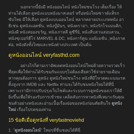
นอกจากนี้ยังมี หนังออนไลน์ หนังใหม่ชนโรง เต็มเรื่อง ให้
ท่านได้เลือก ดูหนังแบบหนังมาสเตอร์ หรือหนังใหม่ซาวด์แท็รก
ซับไทย มีให้เลือก ดูหนังแบบออนไลน์ หลากหลายประเภทหนัง อา
ธิเช่น ดูหนังแอคชั่น, หนังบู๊มันๆ, หนังดราม่า, หนังรักโรแมนติก,
หนังผี หนังสยองขวัญ, หนังเกาหลี ดูซีรี่ย์, หนังสืบสวนสอบสวน,
หนังซุเปอร์ฮีโร่ MARVEL & DC, หนังการ์ตูน แอนิเมชั่น ,หนังภาค
ต่อ, หนังดังทั้งไทยและหนังต่างประเทศ เป็นต้น
ดูหนังออนไลน์ veryfasthd.com
อย่างไรก็ตามเราอัพเดตหนังออนไลน์ใหม่ด้วยความรวดเร็ว
ที่สุดเพื่อให้ท่านได้รับชมกันแบบๆไม่ต้องเสียค่าใช้จ่ายรายเดือน
หากคุณต้องการ ดูหนัง ดูหนังใหม่ชนโรง หนังที่มีโหวตคะแนนเรต
ติ้งสูงจาก IMDB และ Netflix ท่านจะได้รับชมหนังใหม่ได้ที่นี่
เพราะเรามีการปรับปรุงเว็บไซต์และระบบการดูหนังของเราให้ดี
ยิ่งขึ้นเพื่อให้รองรับการเข้าชม เคล็ดลับการหาหนังที่เหมาะกับคุณ
ชมตัวอย่างหนังและอ่านเนื้อเรื่องย่อของหนังก่อนตัดสินใจ
ดูหนัง
ใหม่
เรื่องโปรดของท่าน
15 ข้อดีเมื่อดูหนังที่ veryfastmoviehd
1. "
ดูหนังออนไลน์
" ใหม่ๆที่ชื่นชอบได้ที่นี่