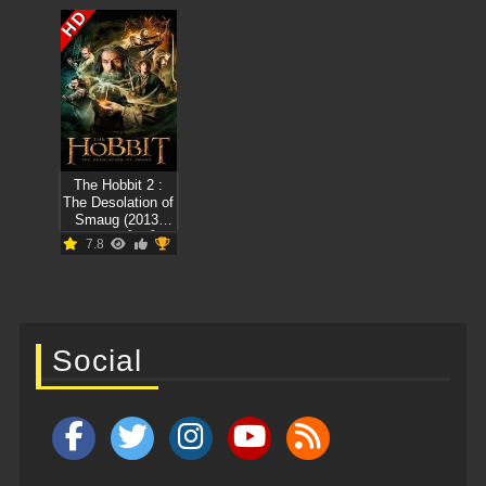
HD
The Hobbit 2 :
The Desolation of
Smaug (2013)
เดอะฮอบบิท ดิน
7.8
แดนเปลี่ยวร้างของ
สม็อค
Social