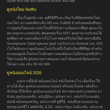
เอเชีย หนังใหม่ หนังใหม่HDมาสเตอร์ หนังไทย
ดูหนังใหม่ Netflix
เป็นเว็บดูหนัง และ ดูซีรี่ย์ทีวีและเป็นเว็บที่อัพเดทหนังใหม่
ก่อนใคร ความคมชัดระดับ HD และ FullHD สำหรับคอหนังที่ชอบ
การดูหนังโดยเฉพาะหนังใหม่ที่ได้รับความนิยมมากที่สุด คุณจะไม่
พลาดทุกกระแสหนังดัง อัพเดททุกเรื่อง HOT คุณสามารถรับชมได้
ทุกที่ทุกเวลานอกเหนือจากในโรงภาพยนต์รับชมได้ผ่านทางมือถือ
Smartphone Tablet Iphone Ipad รองรับระบบ Android และ IOS
เว็บไซต์ของเราดูหนังออนไลน์เป็นหนึ่งในตัวเลือกที่ดีที่สุด สำหรับ
คนชอบดูหนังใหม่ชนโรงด้วยความคมชัดและไม่มีกระตุกหรือค้าง
ให้อารมณ์เสีย ผู้ชมควรตรวจสอบความเร็วอินเตอร์เน็ตของท่าน
ให้เหมาะสม เช่น 3G 4G Wifi
ดูหนังออนไลน์ 2026
นอกจากนี้ยังมี หนังออนไลน์ หนังใหม่ชนโรง เต็มเรื่อง ให้
ท่านได้เลือก ดูหนังแบบหนังมาสเตอร์ หรือหนังใหม่ซาวด์แท็รก
ซับไทย มีให้เลือก ดูหนังแบบออนไลน์ หลากหลายประเภทหนัง อา
ธิเช่น ดูหนังแอคชั่น, หนังบู๊มันๆ, หนังดราม่า, หนังรักโรแมนติก,
หนังผี หนังสยองขวัญ, หนังเกาหลี ดูซีรี่ย์, หนังสืบสวนสอบสวน,
หนังซุเปอร์ฮีโร่ MARVEL & DC, หนังการ์ตูน แอนิเมชั่น ,หนังภาค