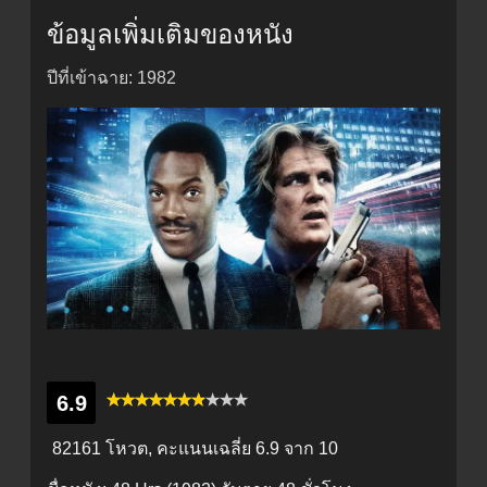
ข้อมูลเพิ่มเติมของหนัง
ปีที่เข้าฉาย: 1982
6.9
82161 โหวต, คะแนนเฉลี่ย
6.9
จาก 10