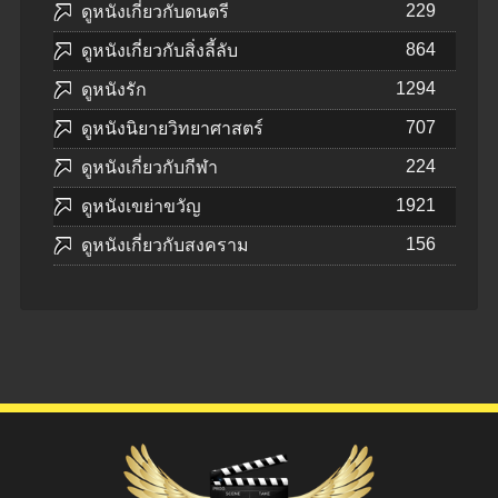
229
ดูหนังเกี่ยวกับดนตรี
864
ดูหนังเกี่ยวกับสิ่งลี้ลับ
1294
ดูหนังรัก
707
ดูหนังนิยายวิทยาศาสตร์
224
ดูหนังเกี่ยวกับกีฬา
1921
ดูหนังเขย่าขวัญ
156
ดูหนังเกี่ยวกับสงคราม