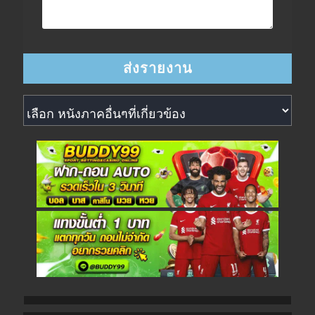
หนังภาคอื่นๆที่เกี่ยวข้อง