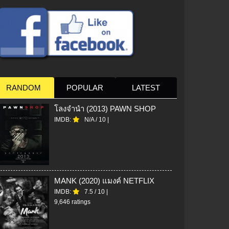
RANDOM
POPULAR
LATEST
โลงจำนำ (2013) PAWN SHOP
IMDB:
N/A
/
10
|
MANK (2020) แมงค์ NETFLIX
IMDB:
7.5
/
10
|
9,646 ratings