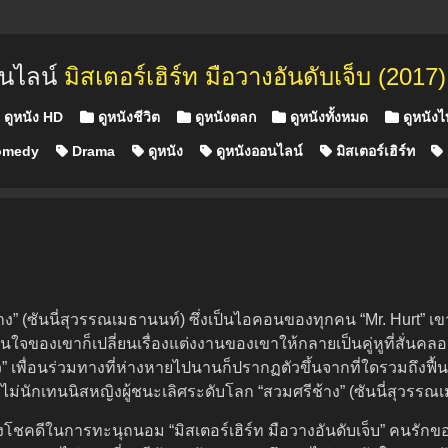
อนไลน์
มิสเตอร์เฮิร์ท มือวางอันดับเจ็บ (2017)
ted in
ดูหนัง HD
ดูหนังชีวิต
ดูหนังตลก
ดูหนังทั้งหมด
ดูหนัง
medy
Drama
ดูหนัง
ดูหนังออนไลน์
มิสเตอร์เฮิร์ท
าง” (ซันนี่สุวรรณเมธานนท์) ซึ่งเป็นไอคอนของทุกคน “Mr. Hurt” 
นใจของเขาก็เปลี่ยนเรื่องแต่งงานของเขาให้กลายเป็นคู่หูที่สั่นค
ว” เพื่อนร่วมทางที่ห่างหายไปนานก็ปรากฏตัวขึ้นจากที่ใดรวมถึงฟื
ไม่นักเทนนิสหญิงผู้ชนะเลิศระดับโลก “สวมศรีช้าง” (ซันนี่สุวรรณ
โชคดีในการทะนุถนอม “มิสเตอร์เฮิร์ท มือวางอันดับเจ็บ” คนรักข