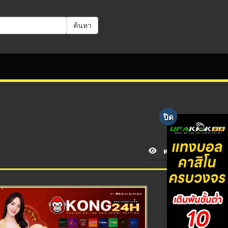
ค้นหา
V
i
e
w
s