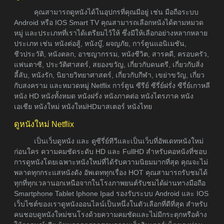
คุณสามารถดูหนังได้ในอุปกรที่คุณมีอยู่ เช่น มือถือระบบ
Android หรือ IOS Smart TV คุณสามารถเลือกหนังได้ตามหมวด
หมู่ และประเภทที่เราได้เตรียมไว้ให้ ซึ่งมีให้เลือกอย่างหลากหลาย
ประเภท เช่น หนังต่อสู้, หนังบู๊, ผจญภัย, การ์ตูนแอนิเมชัน,
ชีวประวัติ, หนังตลก, อาชญากรรม, หนังชีวิต, สารคดี, ครอบครัว,
แฟนตาซี, ประวัติศาสตร์, สยองขวัญ, เกี่ยวกับดนตรี, เกี่ยวกับสิ่ง
ลี้ลับ, หนังรัก, นิยายวิทยาศาสตร์, เกี่ยวกับกีฬา, เขย่าขวัญ, เกี่ยว
กับสงคราม และหมวดหมู่ Netflix การ์ตูน ซีรีย์ ซีรี่ย์ฝรั่ง ซีรี่ย์เกาหลี
หนัง HD หนังทั้งหมด หนังฝรั่ง หนังภาคต่อ หนังไตรภาค หนัง
เอเชีย หนังใหม่ หนังใหม่HDมาสเตอร์ หนังไทย
ดูหนังใหม่ Netflix
เป็นเว็บดูหนัง และ ดูซีรี่ย์ทีวีและเป็นเว็บที่อัพเดทหนังใหม่
ก่อนใคร ความคมชัดระดับ HD และ FullHD สำหรับคอหนังที่ชอบ
การดูหนังโดยเฉพาะหนังใหม่ที่ได้รับความนิยมมากที่สุด คุณจะไม่
พลาดทุกกระแสหนังดัง อัพเดททุกเรื่อง HOT คุณสามารถรับชมได้
ทุกที่ทุกเวลานอกเหนือจากในโรงภาพยนต์รับชมได้ผ่านทางมือถือ
Smartphone Tablet Iphone Ipad รองรับระบบ Android และ IOS
เว็บไซต์ของเราดูหนังออนไลน์เป็นหนึ่งในตัวเลือกที่ดีที่สุด สำหรับ
คนชอบดูหนังใหม่ชนโรงด้วยความคมชัดและไม่มีกระตุกหรือค้าง