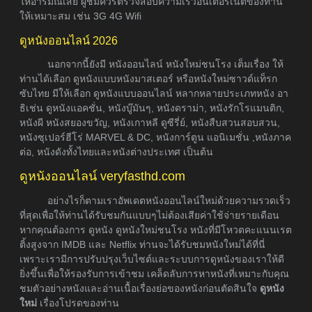
ให้อารมณ์เสีย ผู้ชมควรตรวจสอบความเร็วอินเตอร์เน็ตของท่าน
ให้เหมาะสม เช่น 3G 4G Wifi
ดูหนังออนไลน์ 2026
นอกจากนี้ยังมี หนังออนไลน์ หนังใหม่ชนโรง เต็มเรื่อง ให้
ท่านได้เลือก ดูหนังแบบหนังมาสเตอร์ หรือหนังใหม่ซาวด์แท็รก
ซับไทย มีให้เลือก ดูหนังแบบออนไลน์ หลากหลายประเภทหนัง อา
ธิเช่น ดูหนังแอคชั่น, หนังบู๊มันๆ, หนังดราม่า, หนังรักโรแมนติก,
หนังผี หนังสยองขวัญ, หนังเกาหลี ดูซีรี่ย์, หนังสืบสวนสอบสวน,
หนังซุเปอร์ฮีโร่ MARVEL & DC, หนังการ์ตูน แอนิเมชั่น ,หนังภาค
ต่อ, หนังดังทั้งไทยและหนังต่างประเทศ เป็นต้น
ดูหนังออนไลน์ veryfasthd.com
อย่างไรก็ตามเราอัพเดตหนังออนไลน์ใหม่ด้วยความรวดเร็ว
ที่สุดเพื่อให้ท่านได้รับชมกันแบบๆไม่ต้องเสียค่าใช้จ่ายรายเดือน
หากคุณต้องการ ดูหนัง ดูหนังใหม่ชนโรง หนังที่มีโหวตคะแนนเรต
ติ้งสูงจาก IMDB และ Netflix ท่านจะได้รับชมหนังใหม่ได้ที่นี่
เพราะเรามีการปรับปรุงเว็บไซต์และระบบการดูหนังของเราให้ดี
ยิ่งขึ้นเพื่อให้รองรับการเข้าชม เคล็ดลับการหาหนังที่เหมาะกับคุณ
ชมตัวอย่างหนังและอ่านเนื้อเรื่องย่อของหนังก่อนตัดสินใจ
ดูหนัง
ใหม่
เรื่องโปรดของท่าน