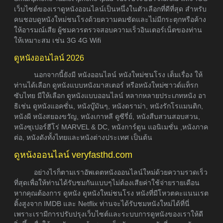
เว็บไซต์ของเราดูหนังออนไลน์เป็นหนึ่งในตัวเลือกที่ดีที่สุด สำหรับ
คนชอบดูหนังใหม่ชนโรงด้วยความคมชัดและไม่มีกระตุกหรือค้าง
ให้อารมณ์เสีย ผู้ชมควรตรวจสอบความเร็วอินเตอร์เน็ตของท่าน
ให้เหมาะสม เช่น 3G 4G Wifi
ดูหนังออนไลน์ 2026
นอกจากนี้ยังมี หนังออนไลน์ หนังใหม่ชนโรง เต็มเรื่อง ให้
ท่านได้เลือก ดูหนังแบบหนังมาสเตอร์ หรือหนังใหม่ซาวด์แท็รก
ซับไทย มีให้เลือก ดูหนังแบบออนไลน์ หลากหลายประเภทหนัง อา
ธิเช่น ดูหนังแอคชั่น, หนังบู๊มันๆ, หนังดราม่า, หนังรักโรแมนติก,
หนังผี หนังสยองขวัญ, หนังเกาหลี ดูซีรี่ย์, หนังสืบสวนสอบสวน,
หนังซุเปอร์ฮีโร่ MARVEL & DC, หนังการ์ตูน แอนิเมชั่น ,หนังภาค
ต่อ, หนังดังทั้งไทยและหนังต่างประเทศ เป็นต้น
ดูหนังออนไลน์ veryfasthd.com
อย่างไรก็ตามเราอัพเดตหนังออนไลน์ใหม่ด้วยความรวดเร็ว
ที่สุดเพื่อให้ท่านได้รับชมกันแบบๆไม่ต้องเสียค่าใช้จ่ายรายเดือน
หากคุณต้องการ ดูหนัง ดูหนังใหม่ชนโรง หนังที่มีโหวตคะแนนเรต
ติ้งสูงจาก IMDB และ Netflix ท่านจะได้รับชมหนังใหม่ได้ที่นี่
เพราะเรามีการปรับปรุงเว็บไซต์และระบบการดูหนังของเราให้ดี