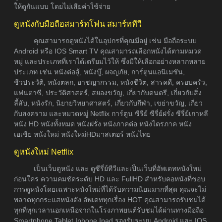
ให้ดูกันแบบ โดยไม่เสียค่าใช้จ่าย
ดูหนังกับมือถือสมาร์ทโฟน สมาร์ททีวี
คุณสามารถดูหนังได้ในอุปกรที่คุณมีอยู่ เช่น มือถือระบบ
Android หรือ IOS Smart TV คุณสามารถเลือกหนังได้ตามหมวด
หมู่ และประเภทที่เราได้เตรียมไว้ให้ ซึ่งมีให้เลือกอย่างหลากหลาย
ประเภท เช่น หนังต่อสู้, หนังบู๊, ผจญภัย, การ์ตูนแอนิเมชัน,
ชีวประวัติ, หนังตลก, อาชญากรรม, หนังชีวิต, สารคดี, ครอบครัว,
แฟนตาซี, ประวัติศาสตร์, สยองขวัญ, เกี่ยวกับดนตรี, เกี่ยวกับสิ่ง
ลี้ลับ, หนังรัก, นิยายวิทยาศาสตร์, เกี่ยวกับกีฬา, เขย่าขวัญ, เกี่ยว
กับสงคราม และหมวดหมู่ Netflix การ์ตูน ซีรีย์ ซีรี่ย์ฝรั่ง ซีรี่ย์เกาหลี
หนัง HD หนังทั้งหมด หนังฝรั่ง หนังภาคต่อ หนังไตรภาค หนัง
เอเชีย หนังใหม่ หนังใหม่HDมาสเตอร์ หนังไทย
ดูหนังใหม่ Netflix
เป็นเว็บดูหนัง และ ดูซีรี่ย์ทีวีและเป็นเว็บที่อัพเดทหนังใหม่
ก่อนใคร ความคมชัดระดับ HD และ FullHD สำหรับคอหนังที่ชอบ
การดูหนังโดยเฉพาะหนังใหม่ที่ได้รับความนิยมมากที่สุด คุณจะไม่
พลาดทุกกระแสหนังดัง อัพเดททุกเรื่อง HOT คุณสามารถรับชมได้
ทุกที่ทุกเวลานอกเหนือจากในโรงภาพยนต์รับชมได้ผ่านทางมือถือ
Smartphone Tablet Iphone Ipad รองรับระบบ Android และ IOS