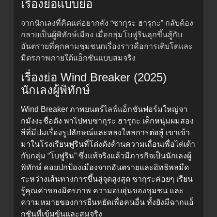
เรื่องย่อแบบย่อ
จากนักเลงที่คิดแค่อยากดัง “ซากุระ ฮารุกะ” กลับต้อง
กลายเป็นผู้พิทักษ์เมือง เมื่อกลุ่มโบฟูรินลุกขึ้นสู้กับ
อันตรายที่คุกคามชุมชนnเรื่องราวคือการเติบโตและ
มิตรภาพภายใต้แอ็กชันแบบสมจริง
เรื่องย่อ Wind Breaker (2025)
นักเลงผู้พิทักษ์
Wind Breaker ภาพยนตร์ไลฟ์แอ็กชันฟอร์มใหญ่จา
กมังงะชื่อดัง พาไปพบซากุระ ฮารุกะ เด็กหนุ่มผมสอง
สีที่มีปมเรื่องรูปลักษณ์และหลงใหลการต่อสู้ เขาเข้า
มาในโรงเรียนฟูรินที่โด่งดังด้านความเถื่อนเพื่อไต่เต้า
กับกลุ่ม “โบฟูริน” ซึ่งแท้จริงแล้วมีภารกิจเป็นนักเลงผู้
พิทักษ์ คอยปกป้องเมืองจากอันตรายและอิทธิพลมืด
ระหว่างเส้นทางการขึ้นสู่จุดสูงสุด ซากุระค่อยๆ เรียน
รู้คุณค่าของมิตรภาพ ความอบอุ่นของชุมชน และ
ความหมายของการยืนหยัดเพื่อคนอื่น ทั้งยังมีฉากแอ็
กชันที่เข้มข้นและสมจริง