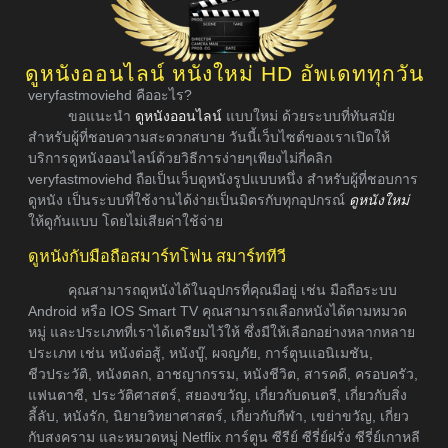
ดูหนังออนไลน์ หนังใหม่ HD อัพเดททุกวัน
veryfastmoviehd คืออะไร?
ขอแนะนำ
ดูหนังออนไลน์
แบบใหม่ ด้วยระบบที่ทันสมัย
สำหรับผู้ที่ชอบความสะดวกสบาย วันนี้เว็บไซต์ของเราเปิดให้
บริการดูหนังออนไลน์ด้วยวิธีการง่ายๆเพียงไม่กี่คลิก
veryfastmoviehd ถือเป็นเว็บดูหนังรูปแบบหนึ่ง สำหรับผู้ที่ชอบการ
ดูหนัง เป็นระบบที่ใช้งานได้ง่ายเป็นมิตรกับทุกอุปกรณ์
ดูหนังใหม่
ให้ดูกันแบบ โดยไม่เสียค่าใช้จ่าย
ดูหนังกับมือถือสมาร์ทโฟน สมาร์ททีวี
คุณสามารถดูหนังได้ในอุปกรที่คุณมีอยู่ เช่น มือถือระบบ
Android หรือ IOS Smart TV คุณสามารถเลือกหนังได้ตามหมวด
หมู่ และประเภทที่เราได้เตรียมไว้ให้ ซึ่งมีให้เลือกอย่างหลากหลาย
ประเภท เช่น หนังต่อสู้, หนังบู๊, ผจญภัย, การ์ตูนแอนิเมชัน,
ชีวประวัติ, หนังตลก, อาชญากรรม, หนังชีวิต, สารคดี, ครอบครัว,
แฟนตาซี, ประวัติศาสตร์, สยองขวัญ, เกี่ยวกับดนตรี, เกี่ยวกับสิ่ง
ลี้ลับ, หนังรัก, นิยายวิทยาศาสตร์, เกี่ยวกับกีฬา, เขย่าขวัญ, เกี่ยว
กับสงคราม และหมวดหมู่ Netflix การ์ตูน ซีรีย์ ซีรี่ย์ฝรั่ง ซีรี่ย์เกาหลี