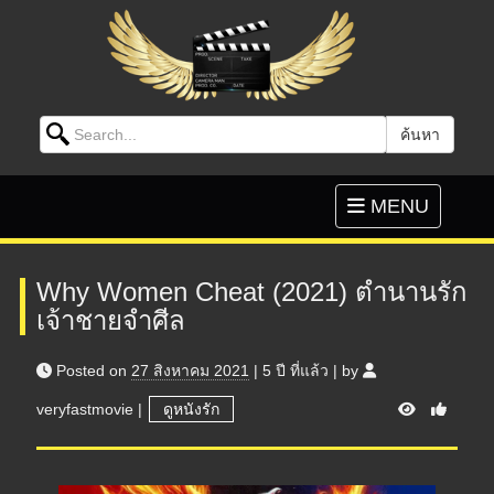
Search for:
ค้นหา
Skip to content
Toggle
MENU
navigation
Why Women Cheat (2021) ตำนานรัก
เจ้าชายจำศีล
Posted on
27 สิงหาคม 2021
|
5 ปี
ที่แล้ว
|
by
V
veryfastmovie
|
ดูหนังรัก
i
e