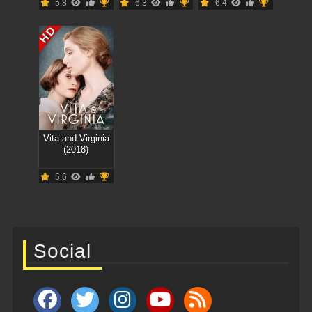
5.8
6.3
6.4
HD
Vita and Virginia
(2018)
5.6
Social