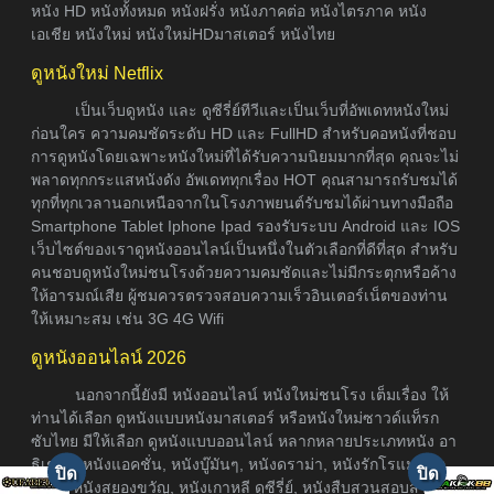
หนัง HD หนังทั้งหมด หนังฝรั่ง หนังภาคต่อ หนังไตรภาค หนัง
เอเชีย หนังใหม่ หนังใหม่HDมาสเตอร์ หนังไทย
ดูหนังใหม่ Netflix
เป็นเว็บดูหนัง และ ดูซีรี่ย์ทีวีและเป็นเว็บที่อัพเดทหนังใหม่
ก่อนใคร ความคมชัดระดับ HD และ FullHD สำหรับคอหนังที่ชอบ
การดูหนังโดยเฉพาะหนังใหม่ที่ได้รับความนิยมมากที่สุด คุณจะไม่
พลาดทุกกระแสหนังดัง อัพเดททุกเรื่อง HOT คุณสามารถรับชมได้
ทุกที่ทุกเวลานอกเหนือจากในโรงภาพยนต์รับชมได้ผ่านทางมือถือ
Smartphone Tablet Iphone Ipad รองรับระบบ Android และ IOS
เว็บไซต์ของเราดูหนังออนไลน์เป็นหนึ่งในตัวเลือกที่ดีที่สุด สำหรับ
คนชอบดูหนังใหม่ชนโรงด้วยความคมชัดและไม่มีกระตุกหรือค้าง
ให้อารมณ์เสีย ผู้ชมควรตรวจสอบความเร็วอินเตอร์เน็ตของท่าน
ให้เหมาะสม เช่น 3G 4G Wifi
ดูหนังออนไลน์ 2026
นอกจากนี้ยังมี หนังออนไลน์ หนังใหม่ชนโรง เต็มเรื่อง ให้
ท่านได้เลือก ดูหนังแบบหนังมาสเตอร์ หรือหนังใหม่ซาวด์แท็รก
ซับไทย มีให้เลือก ดูหนังแบบออนไลน์ หลากหลายประเภทหนัง อา
ธิเช่น ดูหนังแอคชั่น, หนังบู๊มันๆ, หนังดราม่า, หนังรักโรแมนติก,
หนังผี หนังสยองขวัญ, หนังเกาหลี ดูซีรี่ย์, หนังสืบสวนสอบสวน,