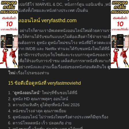
หนังซุเปอร์ฮีโร่ MARVEL & DC, หนังการ์ตูน แอนิเมชั่น ,หนังภาค
ต่อ, หนังดังทั้งไทยและหนังต่างประเทศ เป็นต้น
ดูหนังออนไลน์ veryfasthd.com
อย่างไรก็ตามเราอัพเดตหนังออนไลน์ใหม่ด้วยความรวดเร็ว
ที่สุดเพื่อให้ท่านได้รับชมกันแบบๆไม่ต้องเสียค่าใช้จ่ายรายเดือน
หากคุณต้องการ ดูหนัง ดูหนังใหม่ชนโรง หนังที่มีโหวตคะแนนเรต
ติ้งสูงจาก IMDB และ Netflix ท่านจะได้รับชมหนังใหม่ได้ที่นี่
เพราะเรามีการปรับปรุงเว็บไซต์และระบบการดูหนังของเราให้ดี
ยิ่งขึ้นเพื่อให้รองรับการเข้าชม เคล็ดลับการหาหนังที่เหมาะกับคุณ
ชมตัวอย่างหนังและอ่านเนื้อเรื่องย่อของหนังก่อนตัดสินใจ
ดูหนัง
ใหม่
เรื่องโปรดของท่าน
15 ข้อดีเมื่อดูหนังที่ veryfastmoviehd
1. "
ดูหนังออนไลน์
" ใหม่ๆที่ชื่นชอบได้ที่นี่
2. ดูหนัง HD คุณภาพสุดๆ ออนไลน์
3. ความบันเทิงดีๆ ดูได้ทุกที่หนังใหม่ 2026
4. หนังชนโรงล่าสุด คุณภาพเยี่ยม
5. ดูหนังออนไลน์ ไม่ว่าหนังไทยหรือต่างประเทศก็มีทุกเรื่อง
6. ดาวน์โหลดหนัง เร็ว ปลอดภัย ง่าย