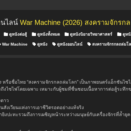
อนไลน์
War Machine (2026) สงครามจักรก
ดูหนังต่อสู้
ดูหนังทั้งหมด
ดูหนังนิยายวิทยาศาสตร์
ดูหนั
War Machine
ดูหนัง
ดูหนังออนไลน์
สงครามจักรกลถล่มโ
e หรือชื่อไทย “สงครามจักรกลถล่มโลก” เป็นภาพยนตร์แอ็กชันไซ
ถึงไซไฟโดยเฉพาะ เหมาะกับผู้ชมที่ชื่นชอบเนื้อหาการต่อสู้ระทึก
างดาว
็นสังเวียนแห่งการเอาชีวิตรอดอย่างแท้จริง
ยิงปะทะรวมถึงการเผชิญหน้าระหว่างมนุษย์กับเครื่องจักรที่ล้ำยุค