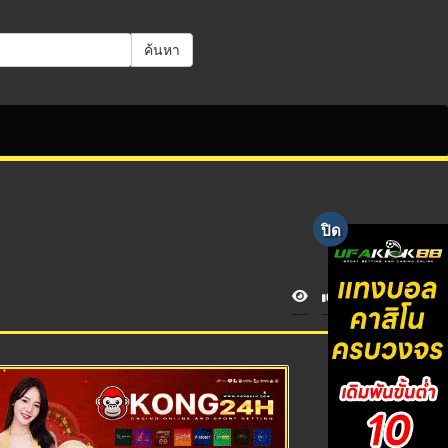
ค้นหา
V
i
e
w
s