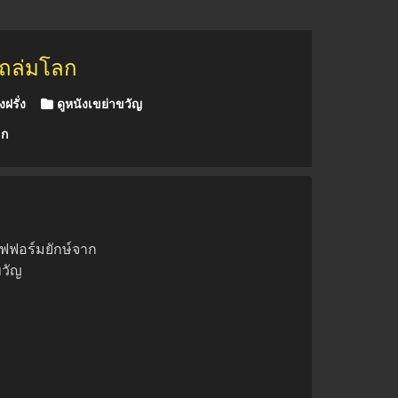
ลถล่มโลก
งฝรั่ง
ดูหนังเขย่าขวัญ
ลก
ไฟฟอร์มยักษ์จาก
ขวัญ