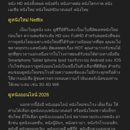
หนัง HD หนังทั้งหมด หนังฝรั่ง หนังภาคต่อ หนังไตรภาค หนัง
เอเชีย หนังใหม่ หนังใหม่HDมาสเตอร์ หนังไทย
ดูหนังใหม่ Netflix
เป็นเว็บดูหนัง และ ดูซีรี่ย์ทีวีและเป็นเว็บที่อัพเดทหนังใหม่
ก่อนใคร ความคมชัดระดับ HD และ FullHD สำหรับคอหนังที่ชอบ
การดูหนังโดยเฉพาะหนังใหม่ที่ได้รับความนิยมมากที่สุด คุณจะไม่
พลาดทุกกระแสหนังดัง อัพเดททุกเรื่อง HOT คุณสามารถรับชมได้
ทุกที่ทุกเวลานอกเหนือจากในโรงภาพยนต์รับชมได้ผ่านทางมือถือ
Smartphone Tablet Iphone Ipad รองรับระบบ Android และ IOS
เว็บไซต์ของเราดูหนังออนไลน์เป็นหนึ่งในตัวเลือกที่ดีที่สุด สำหรับ
คนชอบดูหนังใหม่ชนโรงด้วยความคมชัดและไม่มีกระตุกหรือค้าง
ให้อารมณ์เสีย ผู้ชมควรตรวจสอบความเร็วอินเตอร์เน็ตของท่าน
ให้เหมาะสม เช่น 3G 4G Wifi
ดูหนังออนไลน์ 2026
นอกจากนี้ยังมี หนังออนไลน์ หนังใหม่ชนโรง เต็มเรื่อง ให้
ท่านได้เลือก ดูหนังแบบหนังมาสเตอร์ หรือหนังใหม่ซาวด์แท็รก
ซับไทย มีให้เลือก ดูหนังแบบออนไลน์ หลากหลายประเภทหนัง อา
ธิเช่น ดูหนังแอคชั่น, หนังบู๊มันๆ, หนังดราม่า, หนังรักโรแมนติก,
หนังผี หนังสยองขวัญ, หนังเกาหลี ดูซีรี่ย์, หนังสืบสวนสอบสวน,