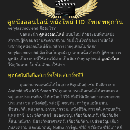
ดูหนังออนไลน์ หนังใหม่ HD อัพเดททุกวัน
veryfastmoviehd คืออะไร?
ขอแนะนำ
ดูหนังออนไลน์
แบบใหม่ ด้วยระบบที่ทันสมัย
สำหรับผู้ที่ชอบความสะดวกสบาย วันนี้เว็บไซต์ของเราเปิดให้
บริการดูหนังออนไลน์ด้วยวิธีการง่ายๆเพียงไม่กี่คลิก
veryfastmoviehd ถือเป็นเว็บดูหนังรูปแบบหนึ่ง สำหรับผู้ที่ชอบการ
ดูหนัง เป็นระบบที่ใช้งานได้ง่ายเป็นมิตรกับทุกอุปกรณ์
ดูหนังใหม่
ให้ดูกันแบบ โดยไม่เสียค่าใช้จ่าย
ดูหนังกับมือถือสมาร์ทโฟน สมาร์ททีวี
คุณสามารถดูหนังได้ในอุปกรที่คุณมีอยู่ เช่น มือถือระบบ
Android หรือ IOS Smart TV คุณสามารถเลือกหนังได้ตามหมวด
หมู่ และประเภทที่เราได้เตรียมไว้ให้ ซึ่งมีให้เลือกอย่างหลากหลาย
ประเภท เช่น หนังต่อสู้, หนังบู๊, ผจญภัย, การ์ตูนแอนิเมชัน,
ชีวประวัติ, หนังตลก, อาชญากรรม, หนังชีวิต, สารคดี, ครอบครัว,
แฟนตาซี, ประวัติศาสตร์, สยองขวัญ, เกี่ยวกับดนตรี, เกี่ยวกับสิ่ง
ลี้ลับ, หนังรัก, นิยายวิทยาศาสตร์, เกี่ยวกับกีฬา, เขย่าขวัญ, เกี่ยว
กับสงคราม และหมวดหมู่ Netflix การ์ตูน ซีรีย์ ซีรี่ย์ฝรั่ง ซีรี่ย์เกาหลี