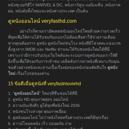
หนังซุเปอร์ฮีโร่ MARVEL & DC, หนังการ์ตูน แอนิเมชั่น ,หนังภาค
ต่อ, หนังดังทั้งไทยและหนังต่างประเทศ เป็นต้น
ดูหนังออนไลน์ veryfasthd.com
อย่างไรก็ตามเราอัพเดตหนังออนไลน์ใหม่ด้วยความรวดเร็ว
ที่สุดเพื่อให้ท่านได้รับชมกันแบบๆไม่ต้องเสียค่าใช้จ่ายรายเดือน
หากคุณต้องการ ดูหนัง ดูหนังใหม่ชนโรง หนังที่มีโหวตคะแนนเรต
ติ้งสูงจาก IMDB และ Netflix ท่านจะได้รับชมหนังใหม่ได้ที่นี่
เพราะเรามีการปรับปรุงเว็บไซต์และระบบการดูหนังของเราให้ดี
ยิ่งขึ้นเพื่อให้รองรับการเข้าชม เคล็ดลับการหาหนังที่เหมาะกับคุณ
ชมตัวอย่างหนังและอ่านเนื้อเรื่องย่อของหนังก่อนตัดสินใจ
ดูหนัง
ใหม่
เรื่องโปรดของท่าน
15 ข้อดีเมื่อดูหนังที่ veryfastmoviehd
1. "
ดูหนังออนไลน์
" ใหม่ๆที่ชื่นชอบได้ที่นี่
2. ดูหนัง HD คุณภาพสุดๆ ออนไลน์
3. ความบันเทิงดีๆ ดูได้ทุกที่หนังใหม่ 2026
4. หนังชนโรงล่าสุด คุณภาพเยี่ยม
5. ดูหนังออนไลน์ ไม่ว่าหนังไทยหรือต่างประเทศก็มีทุกเรื่อง
6. ดาวน์โหลดหนัง เร็ว ปลอดภัย ง่าย