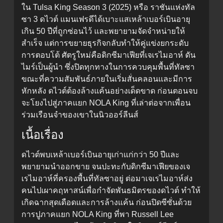
ใน Tulsa King Season 3 (2025) หรือ ราชันแห่งทัล
ซา 3 ดไวต์ แมนเฟรดีได้เบาะแสเหล้าเบอร์เบินอายุ
เกิน 50 ปีที่ถูกซ่อนไว้ และพยายามจัดจำหน่ายให้
สำเร็จ แต่การขยายธุรกิจกลับทำให้คู่แข่งยกระดับ
การตอบโต้ ศัตรูใหม่คือดิกซีมาเฟียที่เจเรไมอาห์ ดัน
ไมร์เป็นผู้นำ ซึ่งปิดทุกทางในการควบคุมพื้นที่ทัลซา
ขณะที่ความสัมพันธ์ภายในเริ่มสั่นคลอนและมีการ
หักหลัง ดไวต์ต้องล้างแค้นอย่างเด็ดขาด ก่อนตอนจบ
จะโยงไปสู่ภาคแยก NOLA King ที่เล่าต่อจากเพื่อน
ร่วมเรือนจำของเขาในนิวออร์ลีนส์
เนื้อเรื่อง
ดไวต์พบเหล้าเบอร์เบินอายุเก่าแก่กว่า 50 ปีและ
พยายามนำออกขาย จนปะทะกับดิกซีมาเฟียของเจ
เรไมอาห์ที่ครองพื้นที่ทัลซาอยู่ ต่อมาเจเรไมอาห์ส่ง
คนไปเผาคฤหาสน์เพื่อกำจัดพันธมิตรของดไวต์ ทำให้
เกิดฉากสุดเดือดและการล้างแค้น ก่อนปิดซีซั่นด้วย
การปูภาคแยก NOLA King ที่พา Russell Lee