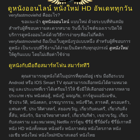
ดูหนังออนไลน์ หนังใหม่ HD อัพเดททุกวัน
veryfastmoviehd คืออะไร?
ขอแนะนำ
ดูหนังออนไลน์
แบบใหม่ ด้วยระบบที่ทันสมัย
สำหรับผู้ที่ชอบความสะดวกสบาย วันนี้เว็บไซต์ของเราเปิดให้
บริการดูหนังออนไลน์ด้วยวิธีการง่ายๆเพียงไม่กี่คลิก
veryfastmoviehd ถือเป็นเว็บดูหนังรูปแบบหนึ่ง สำหรับผู้ที่ชอบการ
ดูหนัง เป็นระบบที่ใช้งานได้ง่ายเป็นมิตรกับทุกอุปกรณ์
ดูหนังใหม่
ให้ดูกันแบบ โดยไม่เสียค่าใช้จ่าย
ดูหนังกับมือถือสมาร์ทโฟน สมาร์ททีวี
คุณสามารถดูหนังได้ในอุปกรที่คุณมีอยู่ เช่น มือถือระบบ
Android หรือ IOS Smart TV คุณสามารถเลือกหนังได้ตามหมวด
หมู่ และประเภทที่เราได้เตรียมไว้ให้ ซึ่งมีให้เลือกอย่างหลากหลาย
ประเภท เช่น หนังต่อสู้, หนังบู๊, ผจญภัย, การ์ตูนแอนิเมชัน,
ชีวประวัติ, หนังตลก, อาชญากรรม, หนังชีวิต, สารคดี, ครอบครัว,
แฟนตาซี, ประวัติศาสตร์, สยองขวัญ, เกี่ยวกับดนตรี, เกี่ยวกับสิ่ง
ลี้ลับ, หนังรัก, นิยายวิทยาศาสตร์, เกี่ยวกับกีฬา, เขย่าขวัญ, เกี่ยว
กับสงคราม และหมวดหมู่ Netflix การ์ตูน ซีรีย์ ซีรี่ย์ฝรั่ง ซีรี่ย์เกาหลี
หนัง HD หนังทั้งหมด หนังฝรั่ง หนังภาคต่อ หนังไตรภาค หนัง
เอเชีย หนังใหม่ หนังใหม่HDมาสเตอร์ หนังไทย