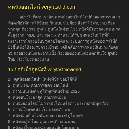
ดูหนังออนไลน์ veryfasthd.com
อย่างไรก็ตามเราอัพเดตหนังออนไลน์ใหม่ด้วยความรวดเร็ว
ที่สุดเพื่อให้ท่านได้รับชมกันแบบๆไม่ต้องเสียค่าใช้จ่ายรายเดือน
หากคุณต้องการ ดูหนัง ดูหนังใหม่ชนโรง หนังที่มีโหวตคะแนนเรต
ติ้งสูงจาก IMDB และ Netflix ท่านจะได้รับชมหนังใหม่ได้ที่นี่
เพราะเรามีการปรับปรุงเว็บไซต์และระบบการดูหนังของเราให้ดี
ยิ่งขึ้นเพื่อให้รองรับการเข้าชม เคล็ดลับการหาหนังที่เหมาะกับคุณ
ชมตัวอย่างหนังและอ่านเนื้อเรื่องย่อของหนังก่อนตัดสินใจ
ดูหนัง
ใหม่
เรื่องโปรดของท่าน
15 ข้อดีเมื่อดูหนังที่ veryfastmoviehd
1. "
ดูหนังออนไลน์
" ใหม่ๆที่ชื่นชอบได้ที่นี่
2. ดูหนัง HD คุณภาพสุดๆ ออนไลน์
3. ความบันเทิงดีๆ ดูได้ทุกที่หนังใหม่ 2026
4. หนังชนโรงล่าสุด คุณภาพเยี่ยม
5. ดูหนังออนไลน์ ไม่ว่าหนังไทยหรือต่างประเทศก็มีทุกเรื่อง
6. ดาวน์โหลดหนัง เร็ว ปลอดภัย ง่าย
7. หนังซอมบี้ แอ็คชั่น ต่างประเทศ ดูได้ทุกที่
8. หนังต่อสู้บู๊ ใหม่ คุณภาพเยี่ยมแน่นอน
9. หนังมาใหม่แนะนำ ดูแล้วติดใจแน่นอน