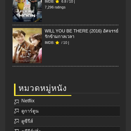
IMDB:
6.8
/
10
|
7,296 ratings
WILL YOU BE THERE (2016) อัศจรรย์
รักข้ามกาลเวลา
IMDB:
/
10
|
หมวดหมู่หนัง
Netflix
ดูการ์ตูน
ดูซีรีส์