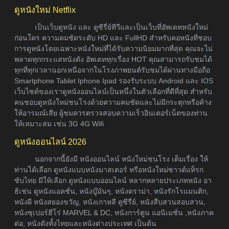
ดูหนังใหม่ Netflix
เป็นเว็บดูหนัง และ ดูซีรี่ย์ทีวีและเป็นเว็บที่อัพเดทหนังใหม่
ก่อนใคร ความคมชัดระดับ HD และ FullHD สำหรับคอหนังที่ชอบ
การดูหนังโดยเฉพาะหนังใหม่ที่ได้รับความนิยมมากที่สุด คุณจะไม่
พลาดทุกกระแสหนังดัง อัพเดททุกเรื่อง HOT คุณสามารถรับชมได้
ทุกที่ทุกเวลานอกเหนือจากในโรงภาพยนต์รับชมได้ผ่านทางมือถือ
Smartphone Tablet Iphone Ipad รองรับระบบ Android และ IOS
เว็บไซต์ของเราดูหนังออนไลน์เป็นหนึ่งในตัวเลือกที่ดีที่สุด สำหรับ
คนชอบดูหนังใหม่ชนโรงด้วยความคมชัดและไม่มีกระตุกหรือค้าง
ให้อารมณ์เสีย ผู้ชมควรตรวจสอบความเร็วอินเตอร์เน็ตของท่าน
ให้เหมาะสม เช่น 3G 4G Wifi
ดูหนังออนไลน์ 2026
นอกจากนี้ยังมี หนังออนไลน์ หนังใหม่ชนโรง เต็มเรื่อง ให้
ท่านได้เลือก ดูหนังแบบหนังมาสเตอร์ หรือหนังใหม่ซาวด์แท็รก
ซับไทย มีให้เลือก ดูหนังแบบออนไลน์ หลากหลายประเภทหนัง อา
ธิเช่น ดูหนังแอคชั่น, หนังบู๊มันๆ, หนังดราม่า, หนังรักโรแมนติก,
หนังผี หนังสยองขวัญ, หนังเกาหลี ดูซีรี่ย์, หนังสืบสวนสอบสวน,
หนังซุเปอร์ฮีโร่ MARVEL & DC, หนังการ์ตูน แอนิเมชั่น ,หนังภาค
ต่อ, หนังดังทั้งไทยและหนังต่างประเทศ เป็นต้น