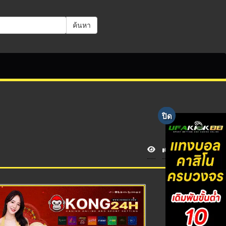
ค้นหา
V
i
e
w
s