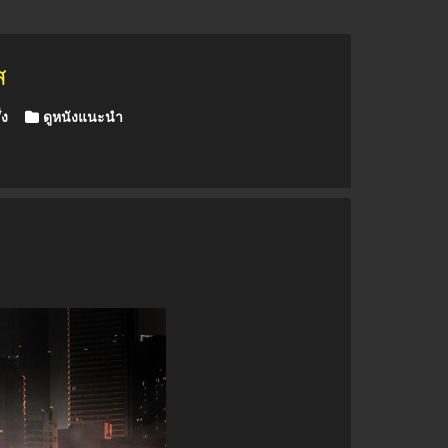
ส
่ง
ดูหนังแนะนำ