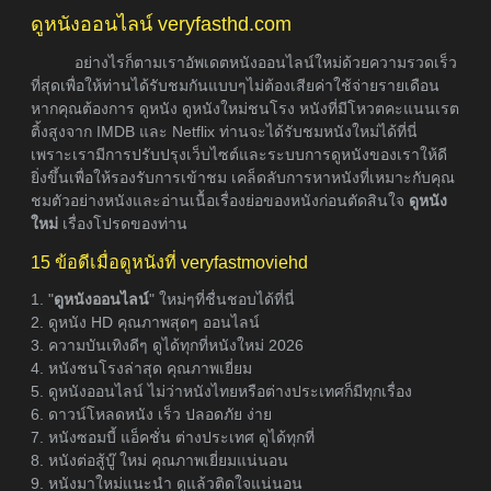
ดูหนังออนไลน์ veryfasthd.com
อย่างไรก็ตามเราอัพเดตหนังออนไลน์ใหม่ด้วยความรวดเร็ว
ที่สุดเพื่อให้ท่านได้รับชมกันแบบๆไม่ต้องเสียค่าใช้จ่ายรายเดือน
หากคุณต้องการ ดูหนัง ดูหนังใหม่ชนโรง หนังที่มีโหวตคะแนนเรต
ติ้งสูงจาก IMDB และ Netflix ท่านจะได้รับชมหนังใหม่ได้ที่นี่
เพราะเรามีการปรับปรุงเว็บไซต์และระบบการดูหนังของเราให้ดี
ยิ่งขึ้นเพื่อให้รองรับการเข้าชม เคล็ดลับการหาหนังที่เหมาะกับคุณ
ชมตัวอย่างหนังและอ่านเนื้อเรื่องย่อของหนังก่อนตัดสินใจ
ดูหนัง
ใหม่
เรื่องโปรดของท่าน
15 ข้อดีเมื่อดูหนังที่ veryfastmoviehd
1. "
ดูหนังออนไลน์
" ใหม่ๆที่ชื่นชอบได้ที่นี่
2. ดูหนัง HD คุณภาพสุดๆ ออนไลน์
3. ความบันเทิงดีๆ ดูได้ทุกที่หนังใหม่ 2026
4. หนังชนโรงล่าสุด คุณภาพเยี่ยม
5. ดูหนังออนไลน์ ไม่ว่าหนังไทยหรือต่างประเทศก็มีทุกเรื่อง
6. ดาวน์โหลดหนัง เร็ว ปลอดภัย ง่าย
7. หนังซอมบี้ แอ็คชั่น ต่างประเทศ ดูได้ทุกที่
8. หนังต่อสู้บู๊ ใหม่ คุณภาพเยี่ยมแน่นอน
9. หนังมาใหม่แนะนำ ดูแล้วติดใจแน่นอน