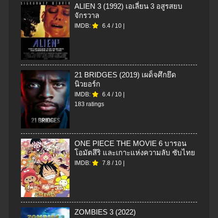
ALIEN 3 (1992) เอเลี่ยน 3 อสูรสยบ
จักรวาล
IMDB:
6.4
/
10
|
21 BRIDGES (2019) เผด็จศึกยึด
นิวยอร์ก
IMDB:
6.4
/
10
|
183 ratings
ONE PIECE THE MOVIE 6 บารอน
โอมัตสึริ และเกาะแห่งความลับ ซับไทย
IMDB:
7.8
/
10
|
ZOMBIES 3 (2022)