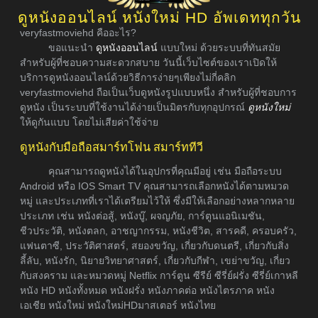
ดูหนังออนไลน์ หนังใหม่ HD อัพเดททุกวัน
veryfastmoviehd คืออะไร?
ขอแนะนำ
ดูหนังออนไลน์
แบบใหม่ ด้วยระบบที่ทันสมัย
สำหรับผู้ที่ชอบความสะดวกสบาย วันนี้เว็บไซต์ของเราเปิดให้
บริการดูหนังออนไลน์ด้วยวิธีการง่ายๆเพียงไม่กี่คลิก
veryfastmoviehd ถือเป็นเว็บดูหนังรูปแบบหนึ่ง สำหรับผู้ที่ชอบการ
ดูหนัง เป็นระบบที่ใช้งานได้ง่ายเป็นมิตรกับทุกอุปกรณ์
ดูหนังใหม่
ให้ดูกันแบบ โดยไม่เสียค่าใช้จ่าย
ดูหนังกับมือถือสมาร์ทโฟน สมาร์ททีวี
คุณสามารถดูหนังได้ในอุปกรที่คุณมีอยู่ เช่น มือถือระบบ
Android หรือ IOS Smart TV คุณสามารถเลือกหนังได้ตามหมวด
หมู่ และประเภทที่เราได้เตรียมไว้ให้ ซึ่งมีให้เลือกอย่างหลากหลาย
ประเภท เช่น หนังต่อสู้, หนังบู๊, ผจญภัย, การ์ตูนแอนิเมชัน,
ชีวประวัติ, หนังตลก, อาชญากรรม, หนังชีวิต, สารคดี, ครอบครัว,
แฟนตาซี, ประวัติศาสตร์, สยองขวัญ, เกี่ยวกับดนตรี, เกี่ยวกับสิ่ง
ลี้ลับ, หนังรัก, นิยายวิทยาศาสตร์, เกี่ยวกับกีฬา, เขย่าขวัญ, เกี่ยว
กับสงคราม และหมวดหมู่ Netflix การ์ตูน ซีรีย์ ซีรี่ย์ฝรั่ง ซีรี่ย์เกาหลี
หนัง HD หนังทั้งหมด หนังฝรั่ง หนังภาคต่อ หนังไตรภาค หนัง
เอเชีย หนังใหม่ หนังใหม่HDมาสเตอร์ หนังไทย