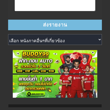
หนังภาคอื่นๆที่เกี่ยวข้อง