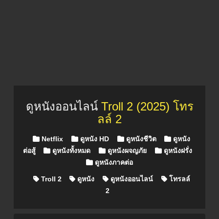
ดูหนังออนไลน์
Troll 2 (2025) โทร
ลล์ 2
Posted in
Netflix
ดูหนัง HD
ดูหนังชีวิต
ดูหนัง
ต่อสู้
ดูหนังทั้งหมด
ดูหนังผจญภัย
ดูหนังฝรั่ง
ดูหนังภาคต่อ
Troll 2
ดูหนัง
ดูหนังออนไลน์
โทรลล์
2