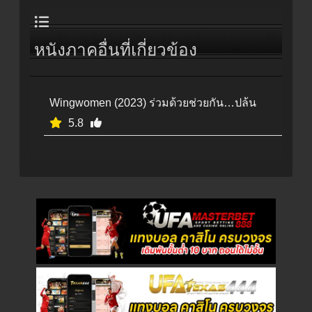
หนังภาคอื่นที่เกี่ยวข้อง
Wingwomen (2023) ร่วมด้วยช่วยกัน…ปล้น
5.8