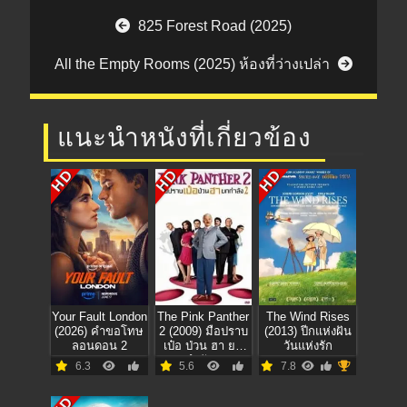
Post navigation
825 Forest Road (2025)
All the Empty Rooms (2025) ห้องที่ว่างเปล่า
แนะนำหนังที่เกี่ยวข้อง
HD
HD
HD
Your Fault London
The Pink Panther
The Wind Rises
(2026) คำขอโทษ
2 (2009) มือปราบ
(2013) ปีกแห่งฝัน
ลอนดอน 2
เป๋อ ป่วน ฮา ยก
วันแห่งรัก
กำลัง 2
6.3
5.6
7.8