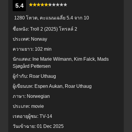
5.4
1280 โหวต, คะแนนเฉลี่ย
5.4
จาก 10
ชื่อหนัง:
Troll 2 (2025) โทรลล์ 2
ประเทศ:
Norway
ความยาว:
102 min
นักแสดง:
Ine Marie Wilmann, Kim Falck, Mads
Sjøgård Pettersen
ผู้กำกับ:
Roar Uthaug
ผู้เขียนบท:
Espen Aukan, Roar Uthaug
ภาษา:
Norwegian
ประเภท:
movie
เรตอายุผู้ชม:
TV-14
วันเข้าฉาย:
01 Dec 2025