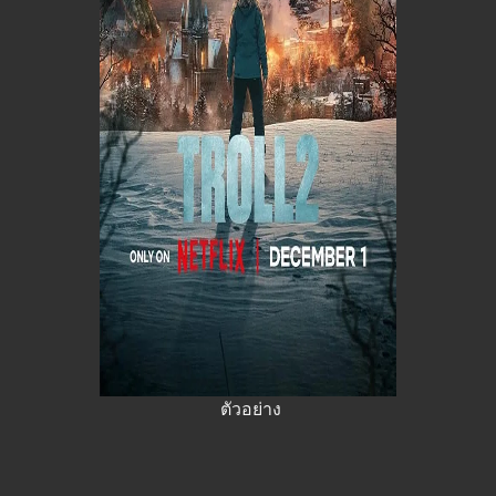
ตัวอย่าง