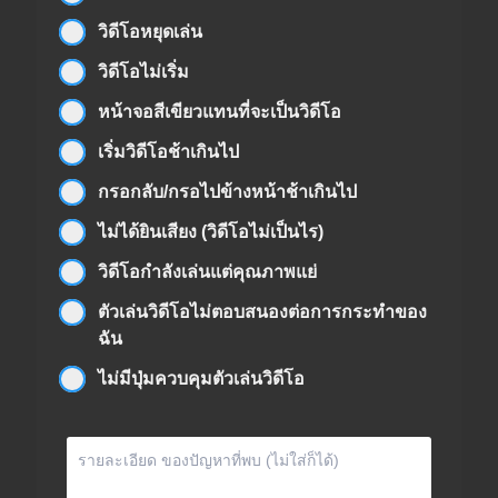
วิดีโอหยุดเล่น
วิดีโอไม่เริ่ม
หน้าจอสีเขียวแทนที่จะเป็นวิดีโอ
เริ่มวิดีโอช้าเกินไป
กรอกลับ/กรอไปข้างหน้าช้าเกินไป
ไม่ได้ยินเสียง (วิดีโอไม่เป็นไร)
วิดีโอกำลังเล่นแต่คุณภาพแย่
ตัวเล่นวิดีโอไม่ตอบสนองต่อการกระทำของ
ฉัน
ไม่มีปุ่มควบคุมตัวเล่นวิดีโอ