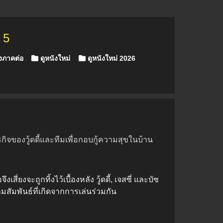
 5
งภาคต่อ
ดูหนังใหม่
ดูหนังใหม่ 2026
รกิจของวู้ดดี้และทีมเพื่อกอบกู้ความสุขในบ้าน
ี่ยงจะถูกทิ้งไว้เบื้องหลัง วู้ดดี้, เจสซี่ และบัซ
มสัมพันธ์ที่เกิดจากการเล่นร่วมกัน