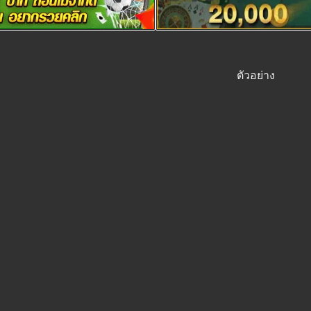
ตัวอย่าง