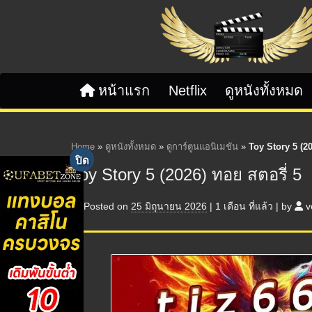
Skip to content
หน้าแรก
Netflix
ดูหนังทั้งหมด
Home
»
ดูหนังทั้งหมด
»
ดูการ์ตูนแอนิเมชัน
»
Toy Story 5 (20
Toy Story 5 (2026) ทอย สตอรี่ 5
Posted on
25 มิถุนายน 2026
|
1 เดือน
ที่แล้ว
|
by
v