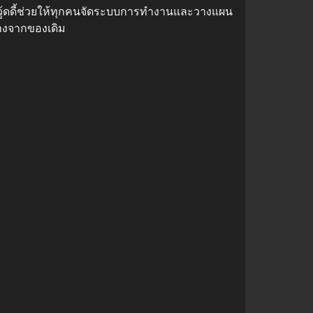
วู้ดดี้ช่วยให้ทุกคนจัดระบบการทำงานและวางแผน
่างจากของเดิม