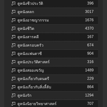
396
ดูหนังชีวประวัติ
3017
ดูหนังตลก
1676
ดูหนังอาชญากรรม
4370
ดูหนังชีวิต
167
ดูหนังสารคดี
674
ดูหนังครอบครัว
904
ดูหนังแฟนตาซี
316
ดูหนังประวัติศาสตร์
1489
ดูหนังสยองขวัญ
229
ดูหนังเกี่ยวกับดนตรี
864
ดูหนังเกี่ยวกับสิ่งลี้ลับ
1294
ดูหนังรัก
707
ดูหนังนิยายวิทยาศาสตร์