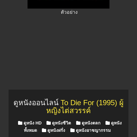
ตัวอย่าง
ดูหนังออนไลน์
To Die For (1995) ผู้
หญิงไต่สวรรค์
Posted in
ดูหนัง HD
ดูหนังชีวิต
ดูหนังตลก
ดูหนัง
ทั้งหมด
ดูหนังฝรั่ง
ดูหนังอาชญากรรม