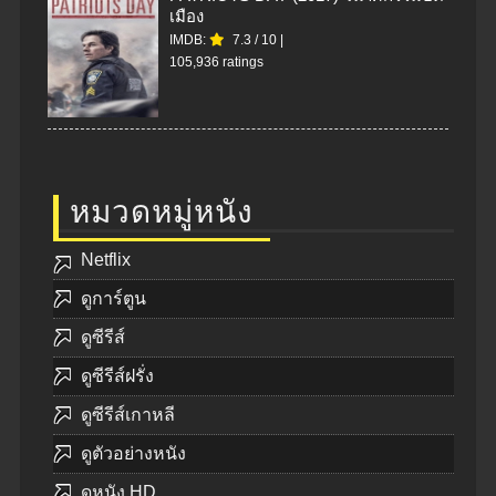
เมือง
IMDB:
7.3
/
10
|
105,936 ratings
หมวดหมู่หนัง
Netflix
ดูการ์ตูน
ดูซีรีส์
ดูซีรีส์ฝรั่ง
ดูซีรีส์เกาหลี
ดูตัวอย่างหนัง
ดูหนัง HD