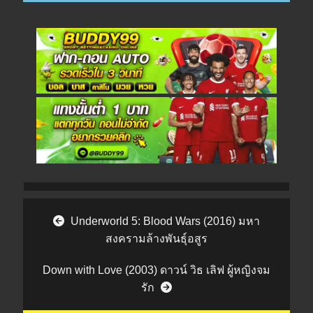
Post navigation
Underworld 5: Blood Wars (2016) มหา
สงครามล้างพันธุ์อสูร
Down with Love (2003) ดาวน์ วิธ เลิฟ ผู้หญิงจม
รัก