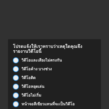
โปรดแจ้งให้เราทราบว่าเหตุใดคุณจึง
รายงานวิดีโอนี้
วิดีโอและเสียงไม่ตรงกัน
วิดีโอค้าง บางช่วง
วิดีโอติด
วิดีโอหยุดเล่น
วิดีโอไม่เริ่ม
หน้าจอสีเขียวแทนที่จะเป็นวิดีโอ