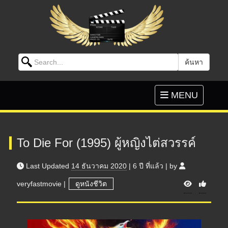
Search for:
ค้นหา
Skip to content
Toggle
MENU
navigation
To Die For (1995) ผู้หญิงไต่สวรรค์
Last Updated
14 ธันวาคม 2020
|
6 ปี
ที่แล้ว
|
by
V
veryfastmovie
|
ดูหนังชีวิต
i
e