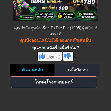
คุณกำลัง
ดูหนัง
เรื่อง To Die For (1995) ผู้หญิงไต่
สวรรค์
ดูหนังออนไลน์ไม่ได้ ลองกดตัวเล่นอื่น
คุณชอบหนังเรื่องนี้หรือไม่?
Like + 2
ตัวเล่นหลัก
แจ้งปัญหา
โหมดโรงภาพยนตร์