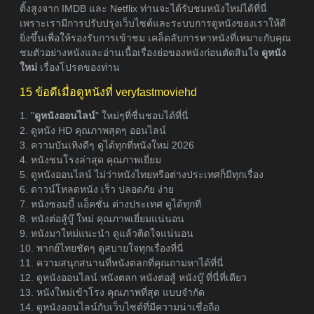
ติ้งสูงจาก IMDB และ Netflix ท่านจะได้รับชมหนังใหม่ได้ที่นี่
เพราะเรามีการปรับปรุงเว็บไซต์และระบบการดูหนังของเราให้ดี
ยิ่งขึ้นเพื่อให้รองรับการเข้าชม เคล็ดลับการหาหนังที่เหมาะกับคุณ
ชมตัวอย่างหนังและอ่านเนื้อเรื่องย่อของหนังก่อนตัดสินใจ
ดูหนัง
ใหม่
เรื่องโปรดของท่าน
15 ข้อดีเมื่อดูหนังที่ veryfastmoviehd
1. "
ดูหนังออนไลน์
" ใหม่ๆที่ชื่นชอบได้ที่นี่
2. ดูหนัง HD คุณภาพสุดๆ ออนไลน์
3. ความบันเทิงดีๆ ดูได้ทุกที่หนังใหม่ 2026
4. หนังชนโรงล่าสุด คุณภาพเยี่ยม
5. ดูหนังออนไลน์ ไม่ว่าหนังไทยหรือต่างประเทศก็มีทุกเรื่อง
6. ดาวน์โหลดหนัง เร็ว ปลอดภัย ง่าย
7. หนังซอมบี้ แอ็คชั่น ต่างประเทศ ดูได้ทุกที่
8. หนังต่อสู้บู๊ ใหม่ คุณภาพเยี่ยมแน่นอน
9. หนังมาใหม่แนะนำ ดูแล้วติดใจแน่นอน
10. พากย์ไทยชัดๆ ดูสบายใจทุกเรื่องที่นี่
11. ความสนุกสนานที่หนังตลกที่คุณถามหาได้ที่นี่
12. ดูหนังออนไลน์ หนังตลก หนังต่อสู้ หนังบู๊ ที่นี่ที่เดียว
13. หนังใหม่เข้าโรง คุณภาพที่สุด แบบจำกัด
14. ดูหนังออนไลน์กับเว็บไซต์ที่มีความน่าเชื่อถือ