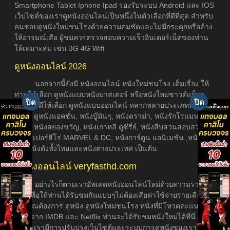
Smartphone Tablet Iphone Ipad รองรับระบบ Android และ IOS
เว็บไซต์ของเราดูหนังออนไลน์เป็นหนึ่งในตัวเลือกที่ดีที่สุด สำหรับ
คนชอบดูหนังใหม่ชนโรงด้วยความคมชัดและไม่มีกระตุกหรือค้าง
ให้อารมณ์เสีย ผู้ชมควรตรวจสอบความเร็วอินเตอร์เน็ตของท่าน
ให้เหมาะสม เช่น 3G 4G Wifi
ดูหนังออนไลน์ 2026
นอกจากนี้ยังมี หนังออนไลน์ หนังใหม่ชนโรง เต็มเรื่อง ให้
ท่านได้เลือก ดูหนังแบบหนังมาสเตอร์ หรือหนังใหม่ซาวด์แท็รก
ซับไทย มีให้เลือก ดูหนังแบบออนไลน์ หลากหลายประเภทหนัง อา
ธิเช่น ดูหนังแอคชั่น, หนังบู๊มันๆ, หนังดราม่า, หนังรักโรแมนติก,
หนังผี หนังสยองขวัญ, หนังเกาหลี ดูซีรี่ย์, หนังสืบสวนสอบสวน,
หนังซุเปอร์ฮีโร่ MARVEL & DC, หนังการ์ตูน แอนิเมชั่น ,หนังภาค
ต่อ, หนังดังทั้งไทยและหนังต่างประเทศ เป็นต้น
ดูหนังออนไลน์ veryfasthd.com
อย่างไรก็ตามเราอัพเดตหนังออนไลน์ใหม่ด้วยความรวดเร็ว
ที่สุดเพื่อให้ท่านได้รับชมกันแบบๆไม่ต้องเสียค่าใช้จ่ายรายเดือน
หากคุณต้องการ ดูหนัง ดูหนังใหม่ชนโรง หนังที่มีโหวตคะแนนเรต
ติ้งสูงจาก IMDB และ Netflix ท่านจะได้รับชมหนังใหม่ได้ที่นี่
เพราะเรามีการปรับปรุงเว็บไซต์และระบบการดูหนังของเราให้ดี