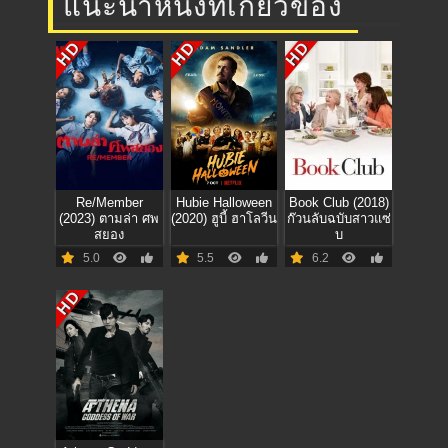
แนะนำหนังที่เกี่ยวข้อง
HD
HD
HD
Re/Member
Hubie Halloween
Book Club (2018)
(2023) ตามล่า ศพ
(2020) ฮูบี้ ฮาโลวีน
ก๊วนลับฉบับสาวแซ่
สยอง
บ
5.0
5.5
6.2
HD