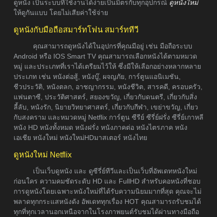
ดูหนัง เป็นระบบที่ใช้งานได้ง่ายเป็นมิตรกับทุกอุปกรณ์
ดูหนังใหม่
ให้ดูกันแบบ โดยไม่เสียค่าใช้จ่าย
ดูหนังกับมือถือสมาร์ทโฟน สมาร์ททีวี
คุณสามารถดูหนังได้ในอุปกรที่คุณมีอยู่ เช่น มือถือระบบ
Android หรือ IOS Smart TV คุณสามารถเลือกหนังได้ตามหมวด
หมู่ และประเภทที่เราได้เตรียมไว้ให้ ซึ่งมีให้เลือกอย่างหลากหลาย
ประเภท เช่น หนังต่อสู้, หนังบู๊, ผจญภัย, การ์ตูนแอนิเมชัน,
ชีวประวัติ, หนังตลก, อาชญากรรม, หนังชีวิต, สารคดี, ครอบครัว,
แฟนตาซี, ประวัติศาสตร์, สยองขวัญ, เกี่ยวกับดนตรี, เกี่ยวกับสิ่ง
ลี้ลับ, หนังรัก, นิยายวิทยาศาสตร์, เกี่ยวกับกีฬา, เขย่าขวัญ, เกี่ยว
กับสงคราม และหมวดหมู่ Netflix การ์ตูน ซีรีย์ ซีรี่ย์ฝรั่ง ซีรี่ย์เกาหลี
หนัง HD หนังทั้งหมด หนังฝรั่ง หนังภาคต่อ หนังไตรภาค หนัง
เอเชีย หนังใหม่ หนังใหม่HDมาสเตอร์ หนังไทย
ดูหนังใหม่ Netflix
เป็นเว็บดูหนัง และ ดูซีรี่ย์ทีวีและเป็นเว็บที่อัพเดทหนังใหม่
ก่อนใคร ความคมชัดระดับ HD และ FullHD สำหรับคอหนังที่ชอบ
การดูหนังโดยเฉพาะหนังใหม่ที่ได้รับความนิยมมากที่สุด คุณจะไม่
พลาดทุกกระแสหนังดัง อัพเดททุกเรื่อง HOT คุณสามารถรับชมได้
ทุกที่ทุกเวลานอกเหนือจากในโรงภาพยนต์รับชมได้ผ่านทางมือถือ