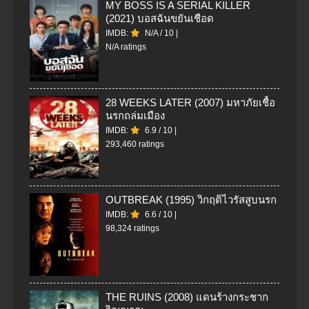
MY BOSS IS A SERIAL KILLER
(2021) บอสฉันขยันเชือด
IMDB:
N/A
/
10
|
N/A ratings
28 WEEKS LATER (2007) มหาภัยเชื้อ
นรกถล่มเมือง
IMDB:
6.9
/
10
|
293,460 ratings
OUTBREAK (1995) วิกฤติไวรัสสูบนรก
IMDB:
6.6
/
10
|
98,324 ratings
THE RUINS (2008) แดนร้างกระชาก