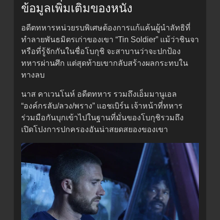
ข้อมูลเพิ่มเติมของหนัง
อดีตทหารหน่วยรบพิเศษต้องการแก้แค้นผู้นำลัทธิที่
ทำลายพันธมิตรเก่าของเขา “Tin Soldier” แม้ว่าชินจา
หรือที่รู้จักกันในชื่อโบกุชิ จะสาบานว่าจะปกป้อง
ทหารผ่านศึก แต่สุดท้ายเขากลับสร้างผลกระทบใน
ทางลบ
นาส คาเวนโนห์ อดีตทหาร รวมถึงเอ็มมานูเอล
“องค์กรลับ/ลวง/พราง” แอชเบิร์น เจ้าหน้าที่ทหาร
ร่วมมือกันบุกเข้าไปในฐานที่มั่นของโบกุชิรวมถึง
เปิดโปงการปกครองอันน่าสยดสยองของเขา