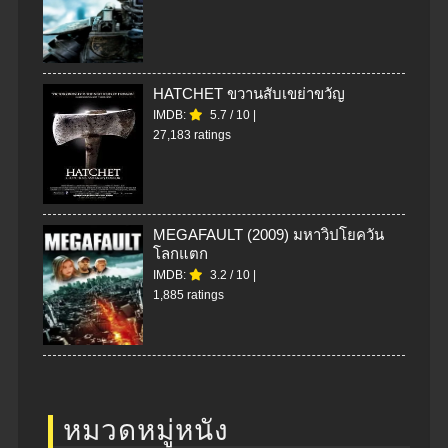
HATCHET ขวานสับเขย่าขวัญ
IMDB:
5.7
/
10
|
27,183 ratings
MEGAFAULT (2009) มหาวิปโยควัน
โลกแตก
IMDB:
3.2
/
10
|
1,885 ratings
หมวดหมู่หนัง