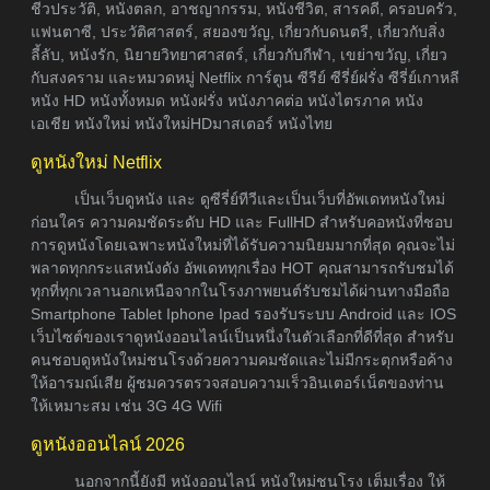
ชีวประวัติ, หนังตลก, อาชญากรรม, หนังชีวิต, สารคดี, ครอบครัว,
แฟนตาซี, ประวัติศาสตร์, สยองขวัญ, เกี่ยวกับดนตรี, เกี่ยวกับสิ่ง
ลี้ลับ, หนังรัก, นิยายวิทยาศาสตร์, เกี่ยวกับกีฬา, เขย่าขวัญ, เกี่ยว
กับสงคราม และหมวดหมู่ Netflix การ์ตูน ซีรีย์ ซีรี่ย์ฝรั่ง ซีรี่ย์เกาหลี
หนัง HD หนังทั้งหมด หนังฝรั่ง หนังภาคต่อ หนังไตรภาค หนัง
เอเชีย หนังใหม่ หนังใหม่HDมาสเตอร์ หนังไทย
ดูหนังใหม่ Netflix
เป็นเว็บดูหนัง และ ดูซีรี่ย์ทีวีและเป็นเว็บที่อัพเดทหนังใหม่
ก่อนใคร ความคมชัดระดับ HD และ FullHD สำหรับคอหนังที่ชอบ
การดูหนังโดยเฉพาะหนังใหม่ที่ได้รับความนิยมมากที่สุด คุณจะไม่
พลาดทุกกระแสหนังดัง อัพเดททุกเรื่อง HOT คุณสามารถรับชมได้
ทุกที่ทุกเวลานอกเหนือจากในโรงภาพยนต์รับชมได้ผ่านทางมือถือ
Smartphone Tablet Iphone Ipad รองรับระบบ Android และ IOS
เว็บไซต์ของเราดูหนังออนไลน์เป็นหนึ่งในตัวเลือกที่ดีที่สุด สำหรับ
คนชอบดูหนังใหม่ชนโรงด้วยความคมชัดและไม่มีกระตุกหรือค้าง
ให้อารมณ์เสีย ผู้ชมควรตรวจสอบความเร็วอินเตอร์เน็ตของท่าน
ให้เหมาะสม เช่น 3G 4G Wifi
ดูหนังออนไลน์ 2026
นอกจากนี้ยังมี หนังออนไลน์ หนังใหม่ชนโรง เต็มเรื่อง ให้