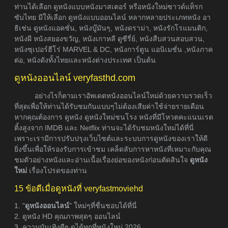
ท่านได้เลือก ดูหนังแบบหนังมาสเตอร์ หรือหนังใหม่ซาวด์แท็รก
ซับไทย มีให้เลือก ดูหนังแบบออนไลน์ หลากหลายประเภทหนัง อา
ธิเช่น ดูหนังแอคชั่น, หนังบู๊มันๆ, หนังดราม่า, หนังรักโรแมนติก,
หนังผี หนังสยองขวัญ, หนังเกาหลี ดูซีรี่ย์, หนังสืบสวนสอบสวน,
หนังซุเปอร์ฮีโร่ MARVEL & DC, หนังการ์ตูน แอนิเมชั่น ,หนังภาค
ต่อ, หนังดังทั้งไทยและหนังต่างประเทศ เป็นต้น
ดูหนังออนไลน์ veryfasthd.com
อย่างไรก็ตามเราอัพเดตหนังออนไลน์ใหม่ด้วยความรวดเร็ว
ที่สุดเพื่อให้ท่านได้รับชมกันแบบๆไม่ต้องเสียค่าใช้จ่ายรายเดือน
หากคุณต้องการ ดูหนัง ดูหนังใหม่ชนโรง หนังที่มีโหวตคะแนนเรต
ติ้งสูงจาก IMDB และ Netflix ท่านจะได้รับชมหนังใหม่ได้ที่นี่
เพราะเรามีการปรับปรุงเว็บไซต์และระบบการดูหนังของเราให้ดี
ยิ่งขึ้นเพื่อให้รองรับการเข้าชม เคล็ดลับการหาหนังที่เหมาะกับคุณ
ชมตัวอย่างหนังและอ่านเนื้อเรื่องย่อของหนังก่อนตัดสินใจ
ดูหนัง
ใหม่
เรื่องโปรดของท่าน
15 ข้อดีเมื่อดูหนังที่ veryfastmoviehd
1. "
ดูหนังออนไลน์
" ใหม่ๆที่ชื่นชอบได้ที่นี่
2. ดูหนัง HD คุณภาพสุดๆ ออนไลน์
3. ความบันเทิงดีๆ ดูได้ทุกที่หนังใหม่ 2026