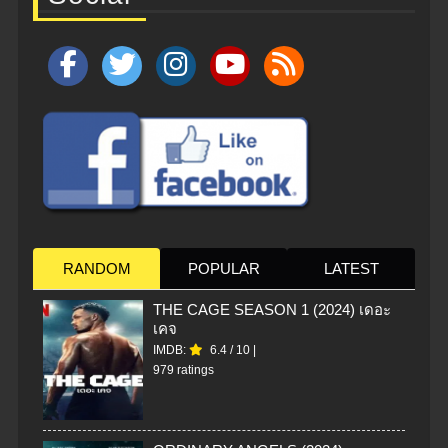
RANDOM
POPULAR
LATEST
THE CAGE SEASON 1 (2024) เดอะ
เคจ
IMDB:
6.4
/
10
|
979 ratings