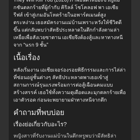
กชันตลกร้ายที่ผู้กำกับ คิริลล์ โซโคลอฟ พา เอเชีย
รีฟส์ เข้าสู่เกมอันโหดร้ายในอพาร์ตเมนต์สูง
ตระหง่าน เธอสมัครงานแม่บ้านเพราะหวังให้ชีวิตดี
ขึ้น แต่กลับพบว่าลัทธิประหลาดในตึกกำลังตามล่า
เหยื่อเพื่อสังเวยซาตาน เอเชียจึงต้องสู้และหาทางหนี
จาก “นรก 9 ชั้น”
เนื้อเรื่อง
หลังเริ่มงาน เอเชียเจอร่องรอยพิธีกรรมและการไล่ล่า
ที่ซ่อนอยู่ชั้นต่างๆ ลัทธิประหลาดพาเธอเข้าสู่
สถานการณ์รุนแรงพร้อมการต่อสู้เฉือนคมแบบ
สร้างสรรค์ เธอใช้ทั้งความดุเดือดและมุกตลกร้ายเพื่อ
เอาตัวรอด ก่อนจะพยายามฝ่าทางหนีจากตึก
คำถามที่พบบ่อย
เรื่องย่อเกี่ยวกับอะไร?
หญิงสาวที่รับงานแม่บ้านในตึกหรูพบว่ามีลัทธิล่า