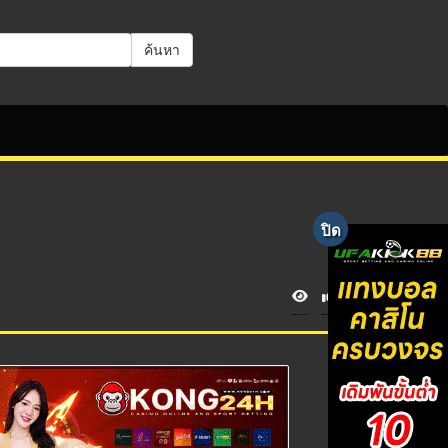
ค้นหา
V
i
e
w
s