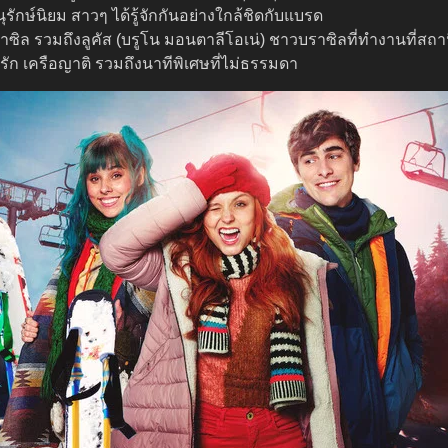
นุรักษ์นิยม สาวๆ ได้รู้จักกันอย่างใกล้ชิดกับแบรด
าซิล รวมถึงลูคัส (บรูโน มอนตาลีโอเน่) ชาวบราซิลที่ทำงานที่สถานี
ัก เครือญาติ รวมถึงนาทีพิเศษที่ไม่ธรรมดา