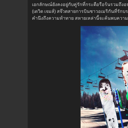
เอกลักษณ์ยังคงอยู่กับคู่รักที่กระตือรือร้นรวมถึงอ
(เดวิด เจมส์) สจ๊วตสายการบินชาวอเมริกันที่รักบร
คำนึงถึงความท้าทาย สหายเหล่านี้จะค้นพบความร