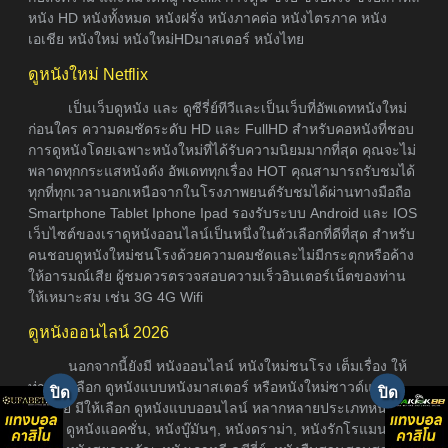
หนัง HD หนังทั้งหมด หนังฝรั่ง หนังภาคต่อ หนังไตรภาค หนัง
เอเชีย หนังใหม่ หนังใหม่HDมาสเตอร์ หนังไทย
ดูหนังใหม่ Netflix
เป็นเว็บดูหนัง และ ดูซีรี่ย์ทีวีและเป็นเว็บที่อัพเดทหนังใหม่
ก่อนใคร ความคมชัดระดับ HD และ FullHD สำหรับคอหนังที่ชอบ
การดูหนังโดยเฉพาะหนังใหม่ที่ได้รับความนิยมมากที่สุด คุณจะไม่
พลาดทุกกระแสหนังดัง อัพเดททุกเรื่อง HOT คุณสามารถรับชมได้
ทุกที่ทุกเวลานอกเหนือจากในโรงภาพยนต์รับชมได้ผ่านทางมือถือ
Smartphone Tablet Iphone Ipad รองรับระบบ Android และ IOS
เว็บไซต์ของเราดูหนังออนไลน์เป็นหนึ่งในตัวเลือกที่ดีที่สุด สำหรับ
คนชอบดูหนังใหม่ชนโรงด้วยความคมชัดและไม่มีกระตุกหรือค้าง
ให้อารมณ์เสีย ผู้ชมควรตรวจสอบความเร็วอินเตอร์เน็ตของท่าน
ให้เหมาะสม เช่น 3G 4G Wifi
ดูหนังออนไลน์ 2026
นอกจากนี้ยังมี หนังออนไลน์ หนังใหม่ชนโรง เต็มเรื่อง ให้
ท่านได้เลือก ดูหนังแบบหนังมาสเตอร์ หรือหนังใหม่ซาวด์แท็รก
ซับไทย มีให้เลือก ดูหนังแบบออนไลน์ หลากหลายประเภทหนัง อา
ธิเช่น ดูหนังแอคชั่น, หนังบู๊มันๆ, หนังดราม่า, หนังรักโรแมนติก,