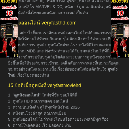
หนังผี หนังสยองขวัญ, หนังเกาหลี ดูซีรี่ย์, หนังสืบสวนสอบสวน,
หนังซุเปอร์ฮีโร่ MARVEL & DC, หนังการ์ตูน แอนิเมชั่น ,หนังภาค
ต่อ, หนังดังทั้งไทยและหนังต่างประเทศ เป็นต้น
ดูหนังออนไลน์ veryfasthd.com
อย่างไรก็ตามเราอัพเดตหนังออนไลน์ใหม่ด้วยความรวดเร็ว
ที่สุดเพื่อให้ท่านได้รับชมกันแบบๆไม่ต้องเสียค่าใช้จ่ายรายเดือน
หากคุณต้องการ ดูหนัง ดูหนังใหม่ชนโรง หนังที่มีโหวตคะแนนเรต
ติ้งสูงจาก IMDB และ Netflix ท่านจะได้รับชมหนังใหม่ได้ที่นี่
เพราะเรามีการปรับปรุงเว็บไซต์และระบบการดูหนังของเราให้ดี
ยิ่งขึ้นเพื่อให้รองรับการเข้าชม เคล็ดลับการหาหนังที่เหมาะกับคุณ
ชมตัวอย่างหนังและอ่านเนื้อเรื่องย่อของหนังก่อนตัดสินใจ
ดูหนัง
ใหม่
เรื่องโปรดของท่าน
15 ข้อดีเมื่อดูหนังที่ veryfastmoviehd
1. "
ดูหนังออนไลน์
" ใหม่ๆที่ชื่นชอบได้ที่นี่
2. ดูหนัง HD คุณภาพสุดๆ ออนไลน์
3. ความบันเทิงดีๆ ดูได้ทุกที่หนังใหม่ 2026
4. หนังชนโรงล่าสุด คุณภาพเยี่ยม
5. ดูหนังออนไลน์ ไม่ว่าหนังไทยหรือต่างประเทศก็มีทุกเรื่อง
6. ดาวน์โหลดหนัง เร็ว ปลอดภัย ง่าย