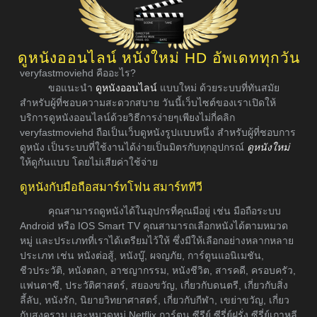
ดูหนังออนไลน์ หนังใหม่ HD อัพเดททุกวัน
veryfastmoviehd คืออะไร?
ขอแนะนำ
ดูหนังออนไลน์
แบบใหม่ ด้วยระบบที่ทันสมัย
สำหรับผู้ที่ชอบความสะดวกสบาย วันนี้เว็บไซต์ของเราเปิดให้
บริการดูหนังออนไลน์ด้วยวิธีการง่ายๆเพียงไม่กี่คลิก
veryfastmoviehd ถือเป็นเว็บดูหนังรูปแบบหนึ่ง สำหรับผู้ที่ชอบการ
ดูหนัง เป็นระบบที่ใช้งานได้ง่ายเป็นมิตรกับทุกอุปกรณ์
ดูหนังใหม่
ให้ดูกันแบบ โดยไม่เสียค่าใช้จ่าย
ดูหนังกับมือถือสมาร์ทโฟน สมาร์ททีวี
คุณสามารถดูหนังได้ในอุปกรที่คุณมีอยู่ เช่น มือถือระบบ
Android หรือ IOS Smart TV คุณสามารถเลือกหนังได้ตามหมวด
หมู่ และประเภทที่เราได้เตรียมไว้ให้ ซึ่งมีให้เลือกอย่างหลากหลาย
ประเภท เช่น หนังต่อสู้, หนังบู๊, ผจญภัย, การ์ตูนแอนิเมชัน,
ชีวประวัติ, หนังตลก, อาชญากรรม, หนังชีวิต, สารคดี, ครอบครัว,
แฟนตาซี, ประวัติศาสตร์, สยองขวัญ, เกี่ยวกับดนตรี, เกี่ยวกับสิ่ง
ลี้ลับ, หนังรัก, นิยายวิทยาศาสตร์, เกี่ยวกับกีฬา, เขย่าขวัญ, เกี่ยว
กับสงคราม และหมวดหมู่ Netflix การ์ตูน ซีรีย์ ซีรี่ย์ฝรั่ง ซีรี่ย์เกาหลี