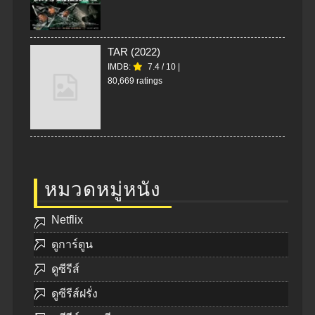
TAR (2022)
IMDB:
7.4
/
10
|
80,669 ratings
หมวดหมู่หนัง
Netflix
ดูการ์ตูน
ดูซีรีส์
ดูซีรีส์ฝรั่ง