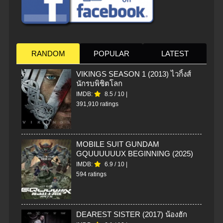
RANDOM
POPULAR
LATEST
VIKINGS SEASON 1 (2013) ไวกิ้งส์
นักรบพิชิตโลก
IMDB:
8.5
/
10
|
391,910 ratings
MOBILE SUIT GUNDAM
GQUUUUUUX BEGINNING (2025)
IMDB:
6.9
/
10
|
594 ratings
DEAREST SISTER (2017) น้องฮัก