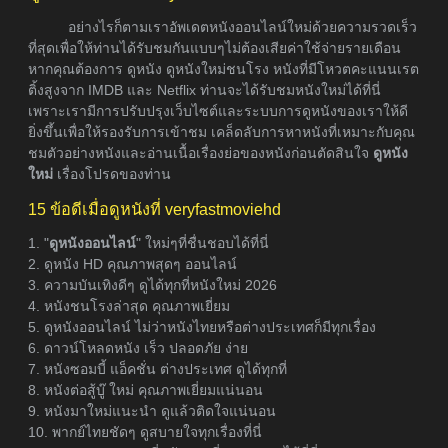
อย่างไรก็ตามเราอัพเดตหนังออนไลน์ใหม่ด้วยความรวดเร็ว
ที่สุดเพื่อให้ท่านได้รับชมกันแบบๆไม่ต้องเสียค่าใช้จ่ายรายเดือน
หากคุณต้องการ ดูหนัง ดูหนังใหม่ชนโรง หนังที่มีโหวตคะแนนเรต
ติ้งสูงจาก IMDB และ Netflix ท่านจะได้รับชมหนังใหม่ได้ที่นี่
เพราะเรามีการปรับปรุงเว็บไซต์และระบบการดูหนังของเราให้ดี
ยิ่งขึ้นเพื่อให้รองรับการเข้าชม เคล็ดลับการหาหนังที่เหมาะกับคุณ
ชมตัวอย่างหนังและอ่านเนื้อเรื่องย่อของหนังก่อนตัดสินใจ
ดูหนัง
ใหม่
เรื่องโปรดของท่าน
15 ข้อดีเมื่อดูหนังที่ veryfastmoviehd
1. "
ดูหนังออนไลน์
" ใหม่ๆที่ชื่นชอบได้ที่นี่
2. ดูหนัง HD คุณภาพสุดๆ ออนไลน์
3. ความบันเทิงดีๆ ดูได้ทุกที่หนังใหม่ 2026
4. หนังชนโรงล่าสุด คุณภาพเยี่ยม
5. ดูหนังออนไลน์ ไม่ว่าหนังไทยหรือต่างประเทศก็มีทุกเรื่อง
6. ดาวน์โหลดหนัง เร็ว ปลอดภัย ง่าย
7. หนังซอมบี้ แอ็คชั่น ต่างประเทศ ดูได้ทุกที่
8. หนังต่อสู้บู๊ ใหม่ คุณภาพเยี่ยมแน่นอน
9. หนังมาใหม่แนะนำ ดูแล้วติดใจแน่นอน
10. พากย์ไทยชัดๆ ดูสบายใจทุกเรื่องที่นี่