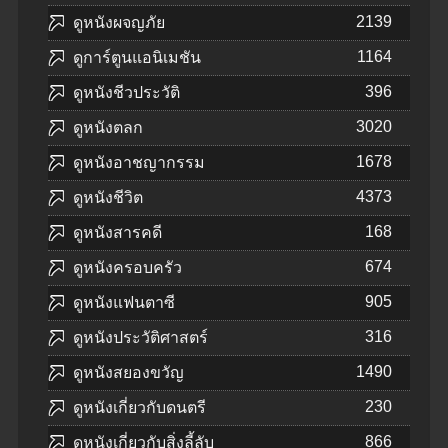
2139
ดูหนังผจญภัย
1164
ดูการ์ตูนแอนิเมชัน
396
ดูหนังชีวประวัติ
3020
ดูหนังตลก
1678
ดูหนังอาชญากรรม
4373
ดูหนังชีวิต
168
ดูหนังสารคดี
674
ดูหนังครอบครัว
905
ดูหนังแฟนตาซี
316
ดูหนังประวัติศาสตร์
1490
ดูหนังสยองขวัญ
230
ดูหนังเกี่ยวกับดนตรี
866
ดูหนังเกี่ยวกับสิ่งลี้ลับ