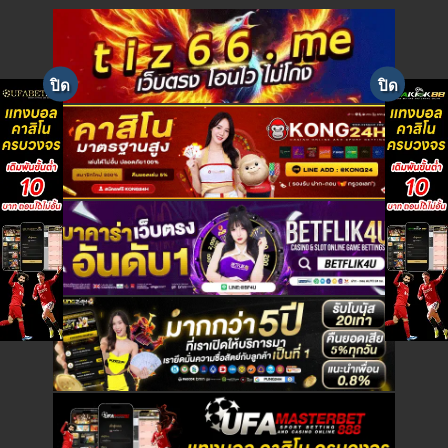
e
w
s