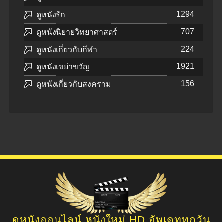
1294
ดูหนังรัก
707
ดูหนังนิยายวิทยาศาสตร์
224
ดูหนังเกี่ยวกับกีฬา
1921
ดูหนังเขย่าขวัญ
156
ดูหนังเกี่ยวกับสงคราม
ดูหนังออนไลน์ หนังใหม่ HD อัพเดททุกวัน