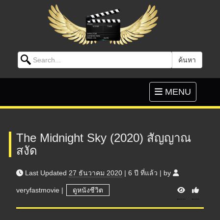
Search for:
ค้นหา
Skip to content
Toggle
MENU
navigation
The Midnight Sky (2020) สัญญาณ
สงัด
Last Updated
27 ธันวาคม 2020
|
6 ปี
ที่แล้ว
|
by
V
veryfastmovie
|
ดูหนังชีวิต
i