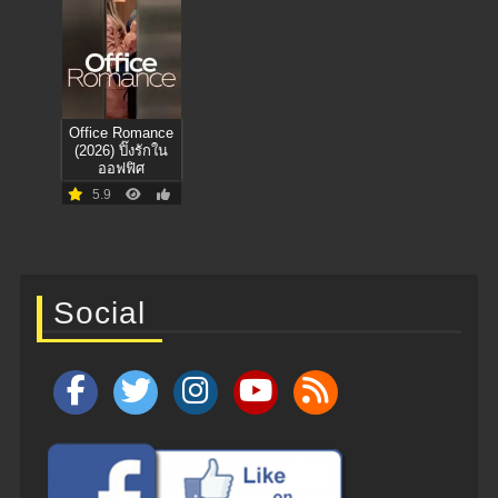
Office Romance
(2026) ปิ๊งรักใน
ออฟฟิศ
5.9
Social