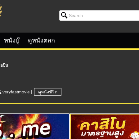
Search for:
หนังบู๊
ดูหนังตลก
ือปืน
veryfastmovie
|
ดูหนังชีวิต