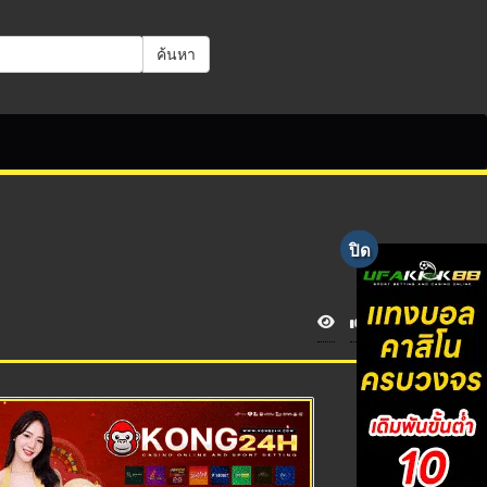
ค้นหา
V
i
e
w
s