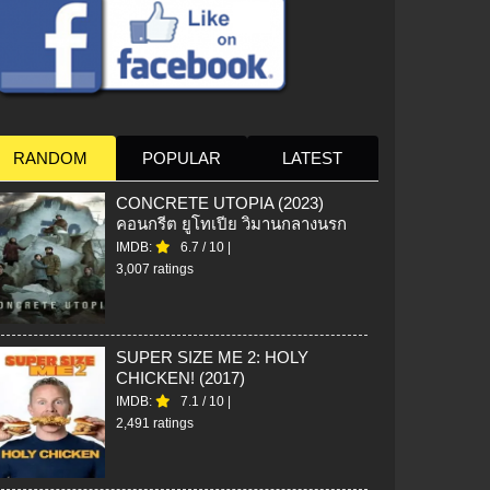
RANDOM
POPULAR
LATEST
CONCRETE UTOPIA (2023)
คอนกรีต ยูโทเปีย วิมานกลางนรก
IMDB:
6.7
/
10
|
3,007 ratings
SUPER SIZE ME 2: HOLY
CHICKEN! (2017)
IMDB:
7.1
/
10
|
2,491 ratings