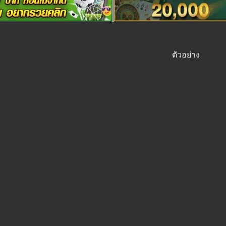
ตัวอย่าง