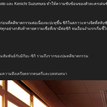
o และ Kenichi Suzumura ทำให้ความซับซ้อนของตัวละครเด่นชัดแ
ะก่อนที่คดีฆาตกรรมต่อเนื่องจะปะทุขึ้น ชิกิในสภาวะทางจิตที่สลั
อย่างกลับท้าทายความเชื่อที่เขามีต่อชิกิ จนเงื่อนงำแรกเริ่มชี้
มสัมพันธ์กับมิกิยะ-ชิกิ รวมถึงรากของปมคดีฆาตกรรม
้อมความตึงเครียดจากดนตรีและบทสนทนา