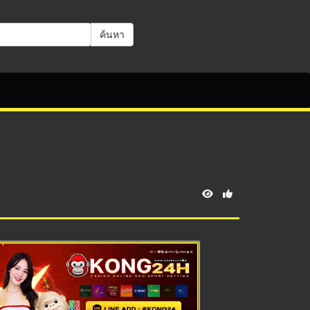
ค้นหา
V
i
e
w
s