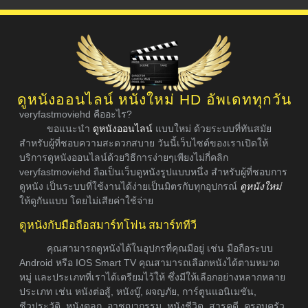
ดูหนังออนไลน์ หนังใหม่ HD อัพเดททุกวัน
veryfastmoviehd คืออะไร?
ขอแนะนำ
ดูหนังออนไลน์
แบบใหม่ ด้วยระบบที่ทันสมัย
สำหรับผู้ที่ชอบความสะดวกสบาย วันนี้เว็บไซต์ของเราเปิดให้
บริการดูหนังออนไลน์ด้วยวิธีการง่ายๆเพียงไม่กี่คลิก
veryfastmoviehd ถือเป็นเว็บดูหนังรูปแบบหนึ่ง สำหรับผู้ที่ชอบการ
ดูหนัง เป็นระบบที่ใช้งานได้ง่ายเป็นมิตรกับทุกอุปกรณ์
ดูหนังใหม่
ให้ดูกันแบบ โดยไม่เสียค่าใช้จ่าย
ดูหนังกับมือถือสมาร์ทโฟน สมาร์ททีวี
คุณสามารถดูหนังได้ในอุปกรที่คุณมีอยู่ เช่น มือถือระบบ
Android หรือ IOS Smart TV คุณสามารถเลือกหนังได้ตามหมวด
หมู่ และประเภทที่เราได้เตรียมไว้ให้ ซึ่งมีให้เลือกอย่างหลากหลาย
ประเภท เช่น หนังต่อสู้, หนังบู๊, ผจญภัย, การ์ตูนแอนิเมชัน,
ชีวประวัติ, หนังตลก, อาชญากรรม, หนังชีวิต, สารคดี, ครอบครัว,