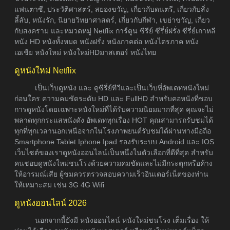
แฟนตาซี, ประวัติศาสตร์, สยองขวัญ, เกี่ยวกับดนตรี, เกี่ยวกับสิ่ง
ลี้ลับ, หนังรัก, นิยายวิทยาศาสตร์, เกี่ยวกับกีฬา, เขย่าขวัญ, เกี่ยว
กับสงคราม และหมวดหมู่ Netflix การ์ตูน ซีรีย์ ซีรี่ย์ฝรั่ง ซีรี่ย์เกาหลี
หนัง HD หนังทั้งหมด หนังฝรั่ง หนังภาคต่อ หนังไตรภาค หนัง
เอเชีย หนังใหม่ หนังใหม่HDมาสเตอร์ หนังไทย
ดูหนังใหม่ Netflix
เป็นเว็บดูหนัง และ ดูซีรี่ย์ทีวีและเป็นเว็บที่อัพเดทหนังใหม่
ก่อนใคร ความคมชัดระดับ HD และ FullHD สำหรับคอหนังที่ชอบ
การดูหนังโดยเฉพาะหนังใหม่ที่ได้รับความนิยมมากที่สุด คุณจะไม่
พลาดทุกกระแสหนังดัง อัพเดททุกเรื่อง HOT คุณสามารถรับชมได้
ทุกที่ทุกเวลานอกเหนือจากในโรงภาพยนต์รับชมได้ผ่านทางมือถือ
Smartphone Tablet Iphone Ipad รองรับระบบ Android และ IOS
เว็บไซต์ของเราดูหนังออนไลน์เป็นหนึ่งในตัวเลือกที่ดีที่สุด สำหรับ
คนชอบดูหนังใหม่ชนโรงด้วยความคมชัดและไม่มีกระตุกหรือค้าง
ให้อารมณ์เสีย ผู้ชมควรตรวจสอบความเร็วอินเตอร์เน็ตของท่าน
ให้เหมาะสม เช่น 3G 4G Wifi
ดูหนังออนไลน์ 2026
นอกจากนี้ยังมี หนังออนไลน์ หนังใหม่ชนโรง เต็มเรื่อง ให้