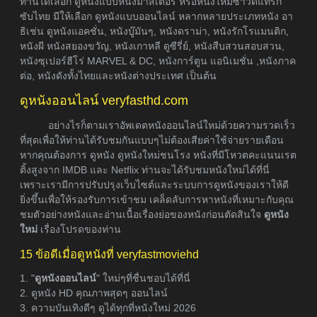
ท่านได้เลือก ดูหนังแบบหนังมาสเตอร์ หรือหนังใหม่ซาวด์แท็รก
ซับไทย มีให้เลือก ดูหนังแบบออนไลน์ หลากหลายประเภทหนัง อา
ธิเช่น ดูหนังแอคชั่น, หนังบู๊มันๆ, หนังดราม่า, หนังรักโรแมนติก,
หนังผี หนังสยองขวัญ, หนังเกาหลี ดูซีรี่ย์, หนังสืบสวนสอบสวน,
หนังซุเปอร์ฮีโร่ MARVEL & DC, หนังการ์ตูน แอนิเมชั่น ,หนังภาค
ต่อ, หนังดังทั้งไทยและหนังต่างประเทศ เป็นต้น
ดูหนังออนไลน์ veryfasthd.com
อย่างไรก็ตามเราอัพเดตหนังออนไลน์ใหม่ด้วยความรวดเร็ว
ที่สุดเพื่อให้ท่านได้รับชมกันแบบๆไม่ต้องเสียค่าใช้จ่ายรายเดือน
หากคุณต้องการ ดูหนัง ดูหนังใหม่ชนโรง หนังที่มีโหวตคะแนนเรต
ติ้งสูงจาก IMDB และ Netflix ท่านจะได้รับชมหนังใหม่ได้ที่นี่
เพราะเรามีการปรับปรุงเว็บไซต์และระบบการดูหนังของเราให้ดี
ยิ่งขึ้นเพื่อให้รองรับการเข้าชม เคล็ดลับการหาหนังที่เหมาะกับคุณ
ชมตัวอย่างหนังและอ่านเนื้อเรื่องย่อของหนังก่อนตัดสินใจ
ดูหนัง
ใหม่
เรื่องโปรดของท่าน
15 ข้อดีเมื่อดูหนังที่ veryfastmoviehd
1. "
ดูหนังออนไลน์
" ใหม่ๆที่ชื่นชอบได้ที่นี่
2. ดูหนัง HD คุณภาพสุดๆ ออนไลน์
3. ความบันเทิงดีๆ ดูได้ทุกที่หนังใหม่ 2026