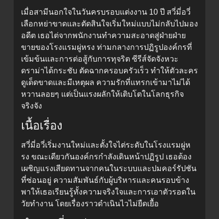
เมื่อสามีนอกใจในวันครบรอบแต่งงาน 10 ปี สวี่มี่อวี่
เลือกหย่าขาดและตัดสินใจเริ่มใหม่แบบไม่กลับไปมอง
อดีต เธอไต่จากพนักงานทำความสะอาดสู่ฝ่ายฝ่าย
ขายของโรงแรมผู่หรง ท่ามกลางการปฏิรูปองค์กรที่
เข้มข้นและการต่อสู้กับการทุจริต ซีรีส์จัดจังหวะ
ดราม่าได้กระชับ ตัดฉากครอบครัวเร็ว ทำให้ตัวละคร
ดูเด็ดขาดและมีเหตุผล ความรักที่แทรกเข้ามาไม่ได้
หวานลอยๆ แต่เป็นแรงผลักให้เติบโตในโลกธุรกิจ
จริงจัง
เนื้อเรื่อง
สวี่มี่อวี่เริ่มงานใหม่และตั้งใจไต่ระดับในโรงแรมผู่ห
รง ขณะเดียวกันองค์กรกำลังเดินหน้าปฏิรูป เธอต้อง
เผชิญแรงเสียดทานจากคนในระบบและปมคอร์รัปชัน
ที่ซ่อนอยู่ ความสัมพันธ์กับผู้บริหารและคนรอบข้าง
พาให้เธอเรียนรู้ทั้งความจริงใจและการเอาตัวรอดใน
วัยทำงาน โดยเรื่องราวดำเนินไวไม่ยืดเยื้อ