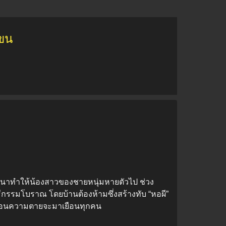
โขน
นาทำให้น้องสาวของชายหนุ่มหายตัวไป ช่วง
กรรมโบราณ โดยบ้านต้องห้ามซึ่งสร้างทับ “หอผี”
 ก่อนความตายจะมาเยือนทุกคน