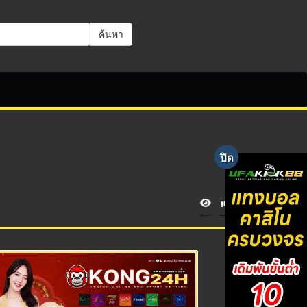
ค้นหา
V
i
e
w
s