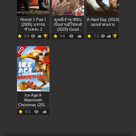
Hostel 1 Part I
คุณพี่เจ้าขาดิฉัน
A Hard Day (2014)
(2005) นรกรอ
เป็นห่านมิใช่หงส์
แผนล่าคนลวง
ชำแหละ 1
(2025) Good
Heavens! I’m a
5.9
8.6
7.2
Goose not a
Swan
HD
Ice Age A
Mammoth
Christmas (2011)
ไอซ์เอจ คริสต์มาส
6.5
มหาสนุกยุคน้ำแข็ง
ภาคพิเศษ