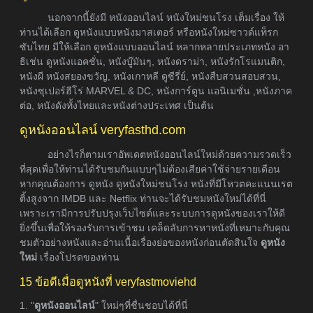
นอกจากนี้ยังมี หนังออนไลน์ หนังใหม่ชนโรง เต็มเรื่อง ให้
ท่านได้เลือก ดูหนังแบบหนังมาสเตอร์ หรือหนังใหม่ซาวด์แท็รก
ซับไทย มีให้เลือก ดูหนังแบบออนไลน์ หลากหลายประเภทหนัง อา
ธิเช่น ดูหนังแอคชั่น, หนังบู๊มันๆ, หนังดราม่า, หนังรักโรแมนติก,
หนังผี หนังสยองขวัญ, หนังเกาหลี ดูซีรี่ย์, หนังสืบสวนสอบสวน,
หนังซุเปอร์ฮีโร่ MARVEL & DC, หนังการ์ตูน แอนิเมชั่น ,หนังภาค
ต่อ, หนังดังทั้งไทยและหนังต่างประเทศ เป็นต้น
ดูหนังออนไลน์ veryfasthd.com
อย่างไรก็ตามเราอัพเดตหนังออนไลน์ใหม่ด้วยความรวดเร็ว
ที่สุดเพื่อให้ท่านได้รับชมกันแบบๆไม่ต้องเสียค่าใช้จ่ายรายเดือน
หากคุณต้องการ ดูหนัง ดูหนังใหม่ชนโรง หนังที่มีโหวตคะแนนเรต
ติ้งสูงจาก IMDB และ Netflix ท่านจะได้รับชมหนังใหม่ได้ที่นี่
เพราะเรามีการปรับปรุงเว็บไซต์และระบบการดูหนังของเราให้ดี
ยิ่งขึ้นเพื่อให้รองรับการเข้าชม เคล็ดลับการหาหนังที่เหมาะกับคุณ
ชมตัวอย่างหนังและอ่านเนื้อเรื่องย่อของหนังก่อนตัดสินใจ
ดูหนัง
ใหม่
เรื่องโปรดของท่าน
15 ข้อดีเมื่อดูหนังที่ veryfastmoviehd
1. "
ดูหนังออนไลน์
" ใหม่ๆที่ชื่นชอบได้ที่นี่