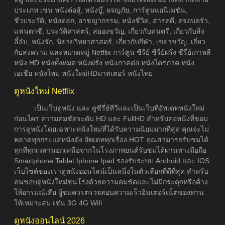
ประเภท เช่น หนังต่อสู้, หนังบู๊, ผจญภัย, การ์ตูนแอนิเมชัน,
ชีวประวัติ, หนังตลก, อาชญากรรม, หนังชีวิต, สารคดี, ครอบครัว,
แฟนตาซี, ประวัติศาสตร์, สยองขวัญ, เกี่ยวกับดนตรี, เกี่ยวกับสิ่ง
ลี้ลับ, หนังรัก, นิยายวิทยาศาสตร์, เกี่ยวกับกีฬา, เขย่าขวัญ, เกี่ยว
กับสงคราม และหมวดหมู่ Netflix การ์ตูน ซีรีย์ ซีรี่ย์ฝรั่ง ซีรี่ย์เกาหลี
หนัง HD หนังทั้งหมด หนังฝรั่ง หนังภาคต่อ หนังไตรภาค หนัง
เอเชีย หนังใหม่ หนังใหม่HDมาสเตอร์ หนังไทย
ดูหนังใหม่ Netflix
เป็นเว็บดูหนัง และ ดูซีรี่ย์ทีวีและเป็นเว็บที่อัพเดทหนังใหม่
ก่อนใคร ความคมชัดระดับ HD และ FullHD สำหรับคอหนังที่ชอบ
การดูหนังโดยเฉพาะหนังใหม่ที่ได้รับความนิยมมากที่สุด คุณจะไม่
พลาดทุกกระแสหนังดัง อัพเดททุกเรื่อง HOT คุณสามารถรับชมได้
ทุกที่ทุกเวลานอกเหนือจากในโรงภาพยนต์รับชมได้ผ่านทางมือถือ
Smartphone Tablet Iphone Ipad รองรับระบบ Android และ IOS
เว็บไซต์ของเราดูหนังออนไลน์เป็นหนึ่งในตัวเลือกที่ดีที่สุด สำหรับ
คนชอบดูหนังใหม่ชนโรงด้วยความคมชัดและไม่มีกระตุกหรือค้าง
ให้อารมณ์เสีย ผู้ชมควรตรวจสอบความเร็วอินเตอร์เน็ตของท่าน
ให้เหมาะสม เช่น 3G 4G Wifi
ดูหนังออนไลน์ 2026