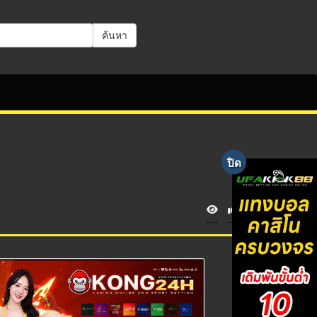
ค้นหา
V
i
e
w
s