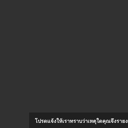
โปรดแจ้งให้เราทราบว่าเหตุใดคุณจึงรายงา