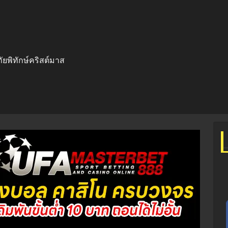
ยพิทักษ์คริสต์มาส