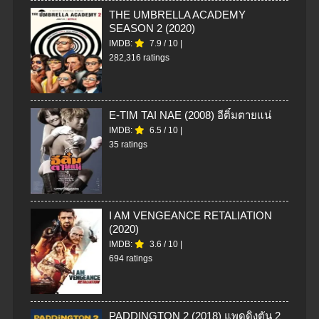
THE UMBRELLA ACADEMY
SEASON 2 (2020)
IMDB:
7.9
/
10
|
282,316 ratings
E-TIM TAI NAE (2008) อีติ๋มตายแน่
IMDB:
6.5
/
10
|
35 ratings
I AM VENGEANCE RETALIATION
(2020)
IMDB:
3.6
/
10
|
694 ratings
PADDINGTON 2 (2018) แพดดิงตัน 2