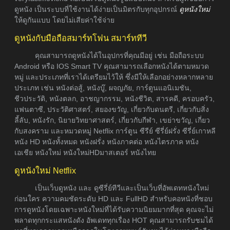
ดูหนัง เป็นระบบที่ใช้งานได้ง่ายเป็นมิตรกับทุกอุปกรณ์
ดูหนังใหม่
ให้ดูกันแบบ โดยไม่เสียค่าใช้จ่าย
ดูหนังกับมือถือสมาร์ทโฟน สมาร์ททีวี
คุณสามารถดูหนังได้ในอุปกรที่คุณมีอยู่ เช่น มือถือระบบ
Android หรือ IOS Smart TV คุณสามารถเลือกหนังได้ตามหมวด
หมู่ และประเภทที่เราได้เตรียมไว้ให้ ซึ่งมีให้เลือกอย่างหลากหลาย
ประเภท เช่น หนังต่อสู้, หนังบู๊, ผจญภัย, การ์ตูนแอนิเมชัน,
ชีวประวัติ, หนังตลก, อาชญากรรม, หนังชีวิต, สารคดี, ครอบครัว,
แฟนตาซี, ประวัติศาสตร์, สยองขวัญ, เกี่ยวกับดนตรี, เกี่ยวกับสิ่ง
ลี้ลับ, หนังรัก, นิยายวิทยาศาสตร์, เกี่ยวกับกีฬา, เขย่าขวัญ, เกี่ยว
กับสงคราม และหมวดหมู่ Netflix การ์ตูน ซีรีย์ ซีรี่ย์ฝรั่ง ซีรี่ย์เกาหลี
หนัง HD หนังทั้งหมด หนังฝรั่ง หนังภาคต่อ หนังไตรภาค หนัง
เอเชีย หนังใหม่ หนังใหม่HDมาสเตอร์ หนังไทย
ดูหนังใหม่ Netflix
เป็นเว็บดูหนัง และ ดูซีรี่ย์ทีวีและเป็นเว็บที่อัพเดทหนังใหม่
ก่อนใคร ความคมชัดระดับ HD และ FullHD สำหรับคอหนังที่ชอบ
การดูหนังโดยเฉพาะหนังใหม่ที่ได้รับความนิยมมากที่สุด คุณจะไม่
พลาดทุกกระแสหนังดัง อัพเดททุกเรื่อง HOT คุณสามารถรับชมได้