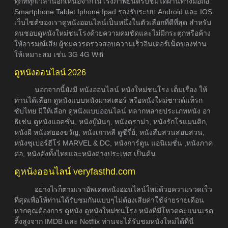
ทุกที่ทุกเวลานอกเหนือจากในโรงภาพยนต์รับชมได้ผ่านทางมือถือ
Smartphone Tablet Iphone Ipad รองรับระบบ Android และ IOS
เว็บไซต์ของเราดูหนังออนไลน์เป็นหนึ่งในตัวเลือกที่ดีที่สุด สำหรับ
คนชอบดูหนังใหม่ชนโรงด้วยความคมชัดและไม่มีกระตุกหรือค้าง
ให้อารมณ์เสีย ผู้ชมควรตรวจสอบความเร็วอินเตอร์เน็ตของท่าน
ให้เหมาะสม เช่น 3G 4G Wifi
ดูหนังออนไลน์ 2026
นอกจากนี้ยังมี หนังออนไลน์ หนังใหม่ชนโรง เต็มเรื่อง ให้
ท่านได้เลือก ดูหนังแบบหนังมาสเตอร์ หรือหนังใหม่ซาวด์แท็รก
ซับไทย มีให้เลือก ดูหนังแบบออนไลน์ หลากหลายประเภทหนัง อา
ธิเช่น ดูหนังแอคชั่น, หนังบู๊มันๆ, หนังดราม่า, หนังรักโรแมนติก,
หนังผี หนังสยองขวัญ, หนังเกาหลี ดูซีรี่ย์, หนังสืบสวนสอบสวน,
หนังซุเปอร์ฮีโร่ MARVEL & DC, หนังการ์ตูน แอนิเมชั่น ,หนังภาค
ต่อ, หนังดังทั้งไทยและหนังต่างประเทศ เป็นต้น
ดูหนังออนไลน์ veryfasthd.com
อย่างไรก็ตามเราอัพเดตหนังออนไลน์ใหม่ด้วยความรวดเร็ว
ที่สุดเพื่อให้ท่านได้รับชมกันแบบๆไม่ต้องเสียค่าใช้จ่ายรายเดือน
หากคุณต้องการ ดูหนัง ดูหนังใหม่ชนโรง หนังที่มีโหวตคะแนนเรต
ติ้งสูงจาก IMDB และ Netflix ท่านจะได้รับชมหนังใหม่ได้ที่นี่