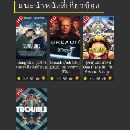
แนะนำหนังที่เกี่ยวข้อง
HD
HD
HD
Song One (2014)
Breach (Anti-Life)
ดูกาตูนออนไลน์
เพลงหนึ่ง คิดถึงเธอ
(2020) สมการต้าน
One Piece IIIII วัน
ชีวิต
พีชภาค 5 ตอนที่
209-260 พากย์ไทย
5.8
3.0
9.0
HD