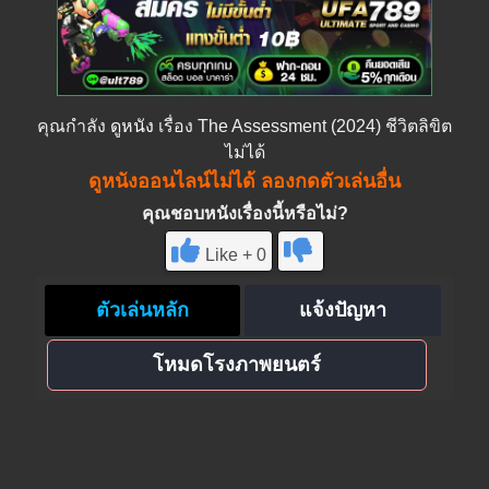
คุณกำลัง
ดูหนัง
เรื่อง The Assessment (2024) ชีวิตลิขิต
ไม่ได้
ดูหนังออนไลน์ไม่ได้ ลองกดตัวเล่นอื่น
คุณชอบหนังเรื่องนี้หรือไม่?
Like + 0
ตัวเล่นหลัก
แจ้งปัญหา
โหมดโรงภาพยนตร์