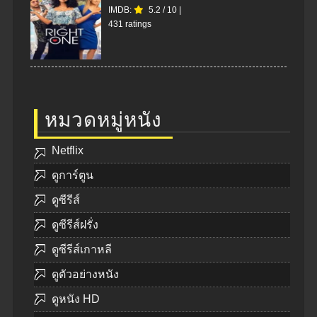
IMDB:
5.2
/
10
|
431 ratings
หมวดหมู่หนัง
Netflix
ดูการ์ตูน
ดูซีรีส์
ดูซีรีส์ฝรั่ง
ดูซีรีส์เกาหลี
ดูตัวอย่างหนัง
ดูหนัง HD