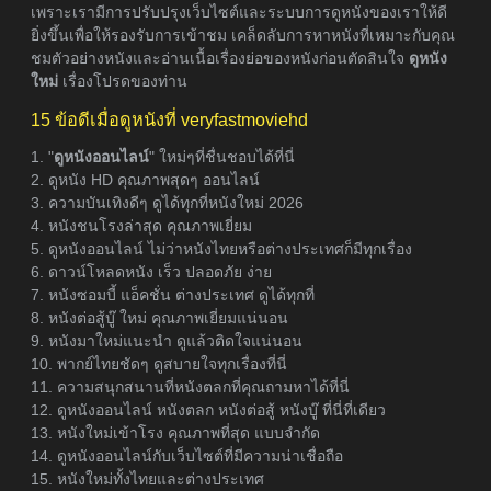
เพราะเรามีการปรับปรุงเว็บไซต์และระบบการดูหนังของเราให้ดี
ยิ่งขึ้นเพื่อให้รองรับการเข้าชม เคล็ดลับการหาหนังที่เหมาะกับคุณ
ชมตัวอย่างหนังและอ่านเนื้อเรื่องย่อของหนังก่อนตัดสินใจ
ดูหนัง
ใหม่
เรื่องโปรดของท่าน
15 ข้อดีเมื่อดูหนังที่ veryfastmoviehd
1. "
ดูหนังออนไลน์
" ใหม่ๆที่ชื่นชอบได้ที่นี่
2. ดูหนัง HD คุณภาพสุดๆ ออนไลน์
3. ความบันเทิงดีๆ ดูได้ทุกที่หนังใหม่ 2026
4. หนังชนโรงล่าสุด คุณภาพเยี่ยม
5. ดูหนังออนไลน์ ไม่ว่าหนังไทยหรือต่างประเทศก็มีทุกเรื่อง
6. ดาวน์โหลดหนัง เร็ว ปลอดภัย ง่าย
7. หนังซอมบี้ แอ็คชั่น ต่างประเทศ ดูได้ทุกที่
8. หนังต่อสู้บู๊ ใหม่ คุณภาพเยี่ยมแน่นอน
9. หนังมาใหม่แนะนำ ดูแล้วติดใจแน่นอน
10. พากย์ไทยชัดๆ ดูสบายใจทุกเรื่องที่นี่
11. ความสนุกสนานที่หนังตลกที่คุณถามหาได้ที่นี่
12. ดูหนังออนไลน์ หนังตลก หนังต่อสู้ หนังบู๊ ที่นี่ที่เดียว
13. หนังใหม่เข้าโรง คุณภาพที่สุด แบบจำกัด
14. ดูหนังออนไลน์กับเว็บไซต์ที่มีความน่าเชื่อถือ
15. หนังใหม่ทั้งไทยและต่างประเทศ