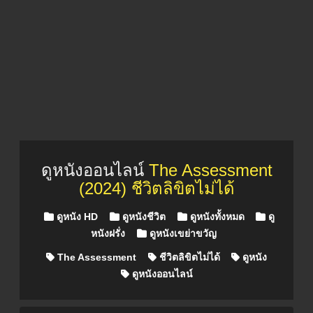
ดูหนังออนไลน์
The Assessment
(2024) ชีวิตลิขิตไม่ได้
Posted in
ดูหนัง HD
ดูหนังชีวิต
ดูหนังทั้งหมด
ดู
หนังฝรั่ง
ดูหนังเขย่าขวัญ
The Assessment
ชีวิตลิขิตไม่ได้
ดูหนัง
ดูหนังออนไลน์