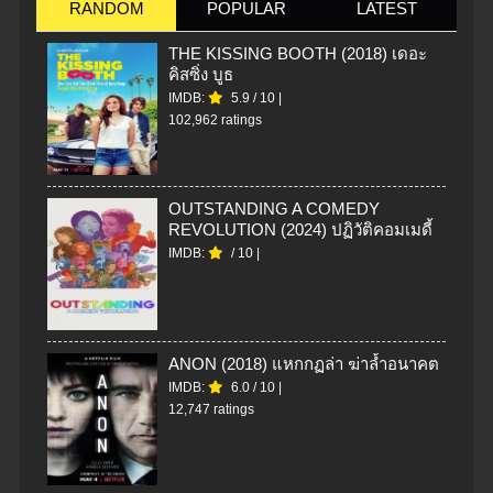
RANDOM
POPULAR
LATEST
THE KISSING BOOTH (2018) เดอะ
คิสซิ่ง บูธ
IMDB:
5.9
/
10
|
102,962 ratings
OUTSTANDING A COMEDY
REVOLUTION (2024) ปฏิวัติคอมเมดี้
IMDB:
/
10
|
ANON (2018) แหกกฏล่า ฆ่าล้ำอนาคต
IMDB:
6.0
/
10
|
12,747 ratings