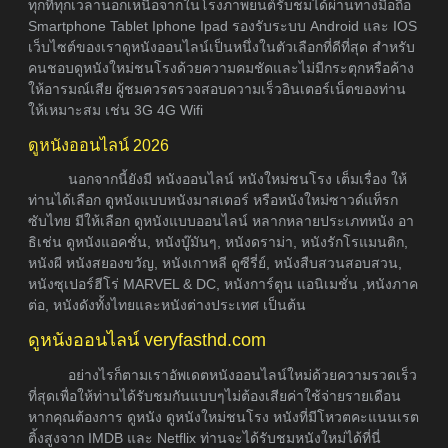
ทุกที่ทุกเวลานอกเหนือจากในโรงภาพยนต์รับชมได้ผ่านทางมือถือ
Smartphone Tablet Iphone Ipad รองรับระบบ Android และ IOS
เว็บไซต์ของเราดูหนังออนไลน์เป็นหนึ่งในตัวเลือกที่ดีที่สุด สำหรับ
คนชอบดูหนังใหม่ชนโรงด้วยความคมชัดและไม่มีกระตุกหรือค้าง
ให้อารมณ์เสีย ผู้ชมควรตรวจสอบความเร็วอินเตอร์เน็ตของท่าน
ให้เหมาะสม เช่น 3G 4G Wifi
ดูหนังออนไลน์ 2026
นอกจากนี้ยังมี หนังออนไลน์ หนังใหม่ชนโรง เต็มเรื่อง ให้
ท่านได้เลือก ดูหนังแบบหนังมาสเตอร์ หรือหนังใหม่ซาวด์แท็รก
ซับไทย มีให้เลือก ดูหนังแบบออนไลน์ หลากหลายประเภทหนัง อา
ธิเช่น ดูหนังแอคชั่น, หนังบู๊มันๆ, หนังดราม่า, หนังรักโรแมนติก,
หนังผี หนังสยองขวัญ, หนังเกาหลี ดูซีรี่ย์, หนังสืบสวนสอบสวน,
หนังซุเปอร์ฮีโร่ MARVEL & DC, หนังการ์ตูน แอนิเมชั่น ,หนังภาค
ต่อ, หนังดังทั้งไทยและหนังต่างประเทศ เป็นต้น
ดูหนังออนไลน์ veryfasthd.com
อย่างไรก็ตามเราอัพเดตหนังออนไลน์ใหม่ด้วยความรวดเร็ว
ที่สุดเพื่อให้ท่านได้รับชมกันแบบๆไม่ต้องเสียค่าใช้จ่ายรายเดือน
หากคุณต้องการ ดูหนัง ดูหนังใหม่ชนโรง หนังที่มีโหวตคะแนนเรต
ติ้งสูงจาก IMDB และ Netflix ท่านจะได้รับชมหนังใหม่ได้ที่นี่