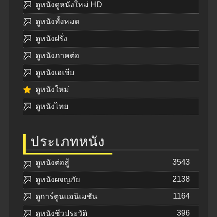
ดูหนังดูหนังใหม่ HD
ดูหนังทั้งหมด
ดูหนังฝรั่ง
ดูหนังภาคต่อ
ดูหนังเอเชีย
ดูหนังใหม่
ดูหนังไทย
ประเภทหนัง
3543
ดูหนังต่อสู้
2138
ดูหนังผจญภัย
1164
ดูการ์ตูนแอนิเมชัน
396
ดูหนังชีวประวัติ