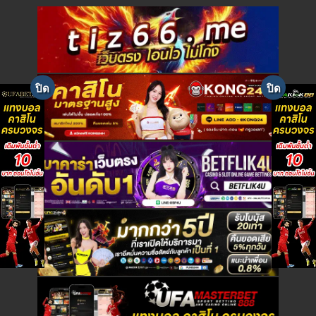
e
w
s