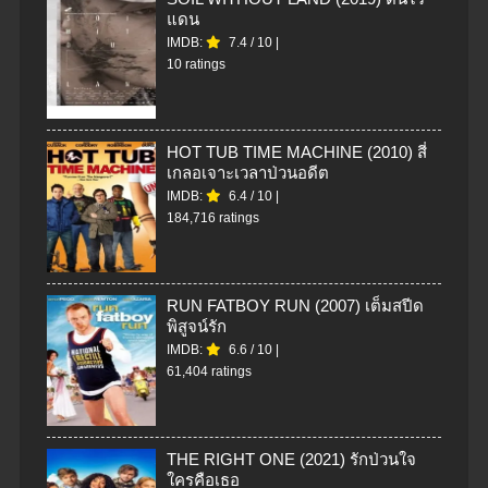
แดน
IMDB:
7.4
/
10
|
10 ratings
HOT TUB TIME MACHINE (2010) สี่
เกลอเจาะเวลาป่วนอดีต
IMDB:
6.4
/
10
|
184,716 ratings
RUN FATBOY RUN (2007) เต็มสปีด
พิสูจน์รัก
IMDB:
6.6
/
10
|
61,404 ratings
THE RIGHT ONE (2021) รักป่วนใจ
ใครคือเธอ