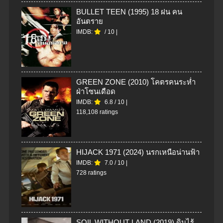
BULLET TEEN (1995) 18 ฝน คน
อันตราย
IMDB:
/
10
|
GREEN ZONE (2010) โคตรคนระห่ำ
ฝ่าโซนเดือด
IMDB:
6.8
/
10
|
118,108 ratings
HIJACK 1971 (2024) นรกเหนือน่านฟ้า
IMDB:
7.0
/
10
|
728 ratings
SOIL WITHOUT LAND (2019) ดินไร้