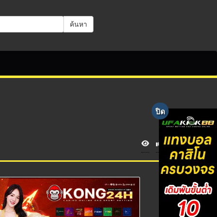
ค้นหา
V
i
e
w
s