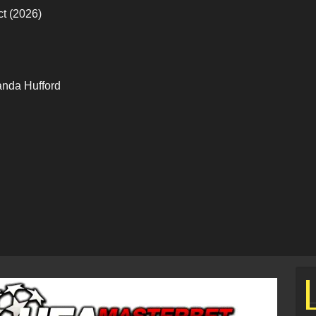
ct (2026)
anda Hufford