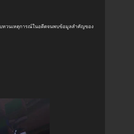
มทบทวนเหตุการณ์ในอดีตจนพบข้อมูลสำคัญของ