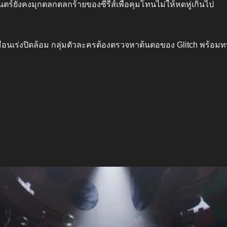
ตร์ยังคงมุกตลกตลกร้ายของซีรีส์เพื่อคุมโทนไม่ให้หดหู่เกินไป
เร่งปิดล้อม กลุ่มตัวละครต้องตรวจหาต้นตอของ Glitch พร้อ