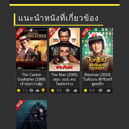
แนะนำหนังที่เกี่ยวข้อง
HD
HD
HD
The Canton
The Man (2005)
Bikeman (2018)
Godfather (1989)
เดอะ แมน คน
ไบค์แมน ศักรินทร์
เจ้าพ่อกวางตุ้ง
โคตรกร่าง
ตูดหมึก
7.1
5.5
6.4
HD