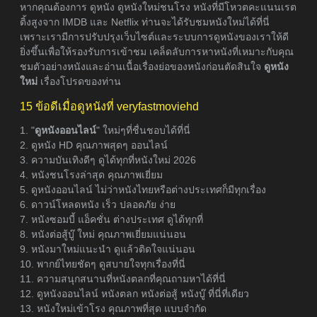
หากคุณต้องการ ดูหนัง ดูหนังใหม่ชนโรง หนังที่มีโหวตคะแนนเรต
ติ้งสูงจาก IMDB และ Netflix ท่านจะได้รับชมหนังใหม่ได้ที่นี่
เพราะเรามีการปรับปรุงเว็บไซต์และระบบการดูหนังของเราให้ดี
ยิ่งขึ้นเพื่อให้รองรับการเข้าชม เคล็ดลับการหาหนังที่เหมาะกับคุณ
ชมตัวอย่างหนังและอ่านเนื้อเรื่องย่อของหนังก่อนตัดสินใจ
ดูหนัง
ใหม่
เรื่องโปรดของท่าน
15 ข้อดีเมื่อดูหนังที่ veryfastmoviehd
1. "
ดูหนังออนไลน์
" ใหม่ๆที่ชื่นชอบได้ที่นี่
2. ดูหนัง HD คุณภาพสุดๆ ออนไลน์
3. ความบันเทิงดีๆ ดูได้ทุกที่หนังใหม่ 2026
4. หนังชนโรงล่าสุด คุณภาพเยี่ยม
5. ดูหนังออนไลน์ ไม่ว่าหนังไทยหรือต่างประเทศก็มีทุกเรื่อง
6. ดาวน์โหลดหนัง เร็ว ปลอดภัย ง่าย
7. หนังซอมบี้ แอ็คชั่น ต่างประเทศ ดูได้ทุกที่
8. หนังต่อสู้บู๊ ใหม่ คุณภาพเยี่ยมแน่นอน
9. หนังมาใหม่แนะนำ ดูแล้วติดใจแน่นอน
10. พากย์ไทยชัดๆ ดูสบายใจทุกเรื่องที่นี่
11. ความสนุกสนานที่หนังตลกที่คุณถามหาได้ที่นี่
12. ดูหนังออนไลน์ หนังตลก หนังต่อสู้ หนังบู๊ ที่นี่ที่เดียว
13. หนังใหม่เข้าโรง คุณภาพที่สุด แบบจำกัด