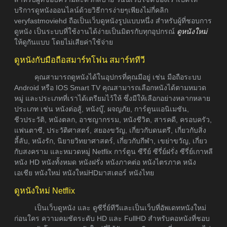
บริการดูหนังออนไลน์ด้วยวิธีการง่ายๆเพียงไม่กี่คลิก
veryfastmoviehd ถือเป็นเว็บดูหนังรูปแบบหนึ่ง สำหรับผู้ที่ชอบการ
ดูหนัง เป็นระบบที่ใช้งานได้ง่ายเป็นมิตรกับทุกอุปกรณ์
ดูหนังใหม่
ให้ดูกันแบบ โดยไม่เสียค่าใช้จ่าย
ดูหนังกับมือถือสมาร์ทโฟน สมาร์ททีวี
คุณสามารถดูหนังได้ในอุปกรที่คุณมีอยู่ เช่น มือถือระบบ
Android หรือ IOS Smart TV คุณสามารถเลือกหนังได้ตามหมวด
หมู่ และประเภทที่เราได้เตรียมไว้ให้ ซึ่งมีให้เลือกอย่างหลากหลาย
ประเภท เช่น หนังต่อสู้, หนังบู๊, ผจญภัย, การ์ตูนแอนิเมชัน,
ชีวประวัติ, หนังตลก, อาชญากรรม, หนังชีวิต, สารคดี, ครอบครัว,
แฟนตาซี, ประวัติศาสตร์, สยองขวัญ, เกี่ยวกับดนตรี, เกี่ยวกับสิ่ง
ลี้ลับ, หนังรัก, นิยายวิทยาศาสตร์, เกี่ยวกับกีฬา, เขย่าขวัญ, เกี่ยว
กับสงคราม และหมวดหมู่ Netflix การ์ตูน ซีรีย์ ซีรี่ย์ฝรั่ง ซีรี่ย์เกาหลี
หนัง HD หนังทั้งหมด หนังฝรั่ง หนังภาคต่อ หนังไตรภาค หนัง
เอเชีย หนังใหม่ หนังใหม่HDมาสเตอร์ หนังไทย
ดูหนังใหม่ Netflix
เป็นเว็บดูหนัง และ ดูซีรี่ย์ทีวีและเป็นเว็บที่อัพเดทหนังใหม่
ก่อนใคร ความคมชัดระดับ HD และ FullHD สำหรับคอหนังที่ชอบ