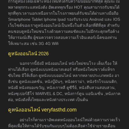
การดูหนังโดยเฉพาะหนังใหม่ที่ได้รับความนิยมมากที่สุด คุณจะไม่
พลาดทุกกระแสหนังดัง อัพเดททุกเรื่อง HOT คุณสามารถรับชมได้
ทุกที่ทุกเวลานอกเหนือจากในโรงภาพยนต์รับชมได้ผ่านทางมือถือ
Smartphone Tablet Iphone Ipad รองรับระบบ Android และ IOS
เว็บไซต์ของเราดูหนังออนไลน์เป็นหนึ่งในตัวเลือกที่ดีที่สุด สำหรับ
คนชอบดูหนังใหม่ชนโรงด้วยความคมชัดและไม่มีกระตุกหรือค้าง
ให้อารมณ์เสีย ผู้ชมควรตรวจสอบความเร็วอินเตอร์เน็ตของท่าน
ให้เหมาะสม เช่น 3G 4G Wifi
ดูหนังออนไลน์ 2026
นอกจากนี้ยังมี หนังออนไลน์ หนังใหม่ชนโรง เต็มเรื่อง ให้
ท่านได้เลือก ดูหนังแบบหนังมาสเตอร์ หรือหนังใหม่ซาวด์แท็รก
ซับไทย มีให้เลือก ดูหนังแบบออนไลน์ หลากหลายประเภทหนัง อา
ธิเช่น ดูหนังแอคชั่น, หนังบู๊มันๆ, หนังดราม่า, หนังรักโรแมนติก,
หนังผี หนังสยองขวัญ, หนังเกาหลี ดูซีรี่ย์, หนังสืบสวนสอบสวน,
หนังซุเปอร์ฮีโร่ MARVEL & DC, หนังการ์ตูน แอนิเมชั่น ,หนังภาค
ต่อ, หนังดังทั้งไทยและหนังต่างประเทศ เป็นต้น
ดูหนังออนไลน์ veryfasthd.com
อย่างไรก็ตามเราอัพเดตหนังออนไลน์ใหม่ด้วยความรวดเร็ว
ที่สุดเพื่อให้ท่านได้รับชมกันแบบๆไม่ต้องเสียค่าใช้จ่ายรายเดือน