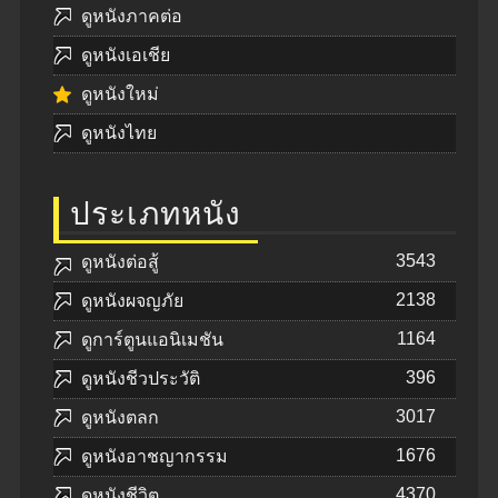
ดูหนังภาคต่อ
ดูหนังเอเชีย
ดูหนังใหม่
ดูหนังไทย
ประเภทหนัง
3543
ดูหนังต่อสู้
2138
ดูหนังผจญภัย
1164
ดูการ์ตูนแอนิเมชัน
396
ดูหนังชีวประวัติ
3017
ดูหนังตลก
1676
ดูหนังอาชญากรรม
4370
ดูหนังชีวิต