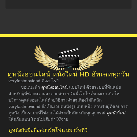
ดูหนังออนไลน์ หนังใหม่ HD อัพเดททุกวัน
veryfastmoviehd คืออะไร?
ขอแนะนำ
ดูหนังออนไลน์
แบบใหม่ ด้วยระบบที่ทันสมัย
สำหรับผู้ที่ชอบความสะดวกสบาย วันนี้เว็บไซต์ของเราเปิดให้
บริการดูหนังออนไลน์ด้วยวิธีการง่ายๆเพียงไม่กี่คลิก
veryfastmoviehd ถือเป็นเว็บดูหนังรูปแบบหนึ่ง สำหรับผู้ที่ชอบการ
ดูหนัง เป็นระบบที่ใช้งานได้ง่ายเป็นมิตรกับทุกอุปกรณ์
ดูหนังใหม่
ให้ดูกันแบบ โดยไม่เสียค่าใช้จ่าย
ดูหนังกับมือถือสมาร์ทโฟน สมาร์ททีวี