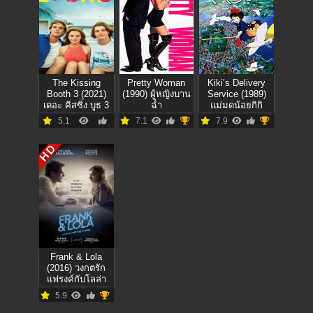
The Kissing
Pretty Woman
Kiki’s Delivery
Booth 3 (2021)
(1990) ผู้หญิงบาน
Service (1989)
เดอะ คิสซิ่ง บูธ 3
ฉ่ำ
แม่มดน้อยกิกิ
5.1
7.1
7.9
HD
Frank & Lola
(2016) วงกตรัก
แฟรงค์กับโลล่า
5.9