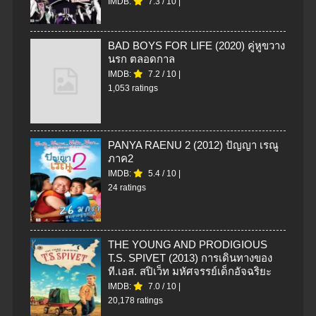
IMDB:
7.3
/
10
|
BAD BOYS FOR LIFE (2020) คู่หูขวาง
นรก ตลอดกาล
IMDB:
7.2
/
10
|
1,053 ratings
PANYA RAENU 2 (2012) ปัญญา เรณู
ภาค2
IMDB:
5.4
/
10
|
24 ratings
THE YOUNG AND PRODIGIOUS
T.S. SPIVET (2013) การเดินทางของ
ที.เอส. สปิเว็ท มหัศจรรย์เด็กอัจฉริยะ
IMDB:
7.0
/
10
|
20,178 ratings