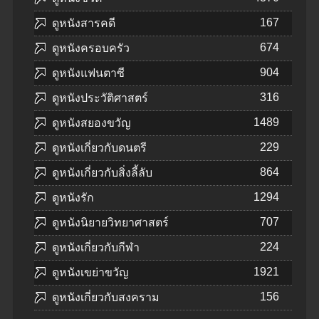
167
ดูหนังสารคดี
674
ดูหนังครอบครัว
904
ดูหนังแฟนตาซี
316
ดูหนังประวัติศาสตร์
1489
ดูหนังสยองขวัญ
229
ดูหนังเกี่ยวกับดนตรี
864
ดูหนังเกี่ยวกับสิ่งลี้ลับ
1294
ดูหนังรัก
707
ดูหนังนิยายวิทยาศาสตร์
224
ดูหนังเกี่ยวกับกีฬา
1921
ดูหนังเขย่าขวัญ
156
ดูหนังเกี่ยวกับสงคราม