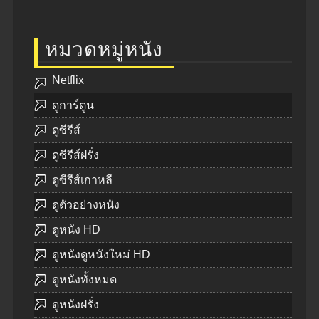
หมวดหมู่หนัง
Netflix
ดูการ์ตูน
ดูซีรีส์
ดูซีรีส์ฝรั่ง
ดูซีรีส์เกาหลี
ดูตัวอย่างหนัง
ดูหนัง HD
ดูหนังดูหนังใหม่ HD
ดูหนังทั้งหมด
ดูหนังฝรั่ง