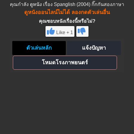
คุณกำลัง
ดูหนัง
เรื่อง Spanglish (2004) กิ๊กกันสองภาษา
ดูหนังออนไลน์ไม่ได้ ลองกดตัวเล่นอื่น
คุณชอบหนังเรื่องนี้หรือไม่?
Like + 1
ตัวเล่นหลัก
แจ้งปัญหา
โหมดโรงภาพยนตร์