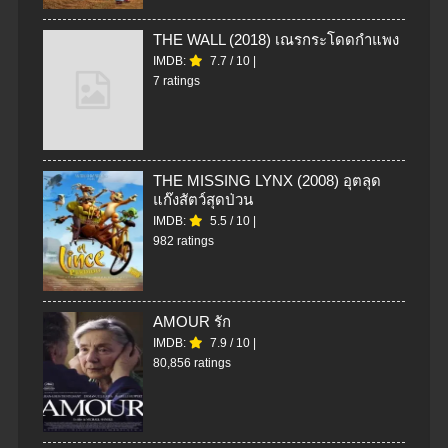
THE WALL (2018) เณรกระโดดกำแพง
IMDB:
7.7
/
10
|
7 ratings
THE MISSING LYNX (2008) อุตลุด
แก๊งสัตว์สุดป่วน
IMDB:
5.5
/
10
|
982 ratings
AMOUR รัก
IMDB:
7.9
/
10
|
80,856 ratings