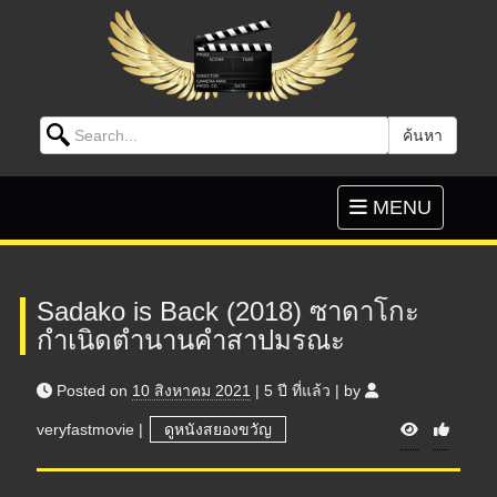
Search for:
ค้นหา
Skip to content
Toggle
MENU
navigation
Sadako is Back (2018) ซาดาโกะ
กำเนิดตำนานคำสาปมรณะ
Posted on
10 สิงหาคม 2021
|
5 ปี
ที่แล้ว
|
by
V
veryfastmovie
|
ดูหนังสยองขวัญ
i