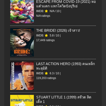
ESCAPE FROM COVID-19 (2021) หอ
แต๋วแตก แหกโควิดปังปุริเย่
IMDB:
N/A
/
10
|
N/A ratings
THE BRIDE! (2026) เจ้าสาว!
IMDB:
5.8
/
10
|
17,449 ratings
LAST ACTION HERO (1993) คนเหล็ก
ทะลุมิติ
IMDB:
6.3
/
10
|
119,203 ratings
STUART LITTLE 1 (1999) สจ๊วต ลิต
เติ้ล 1