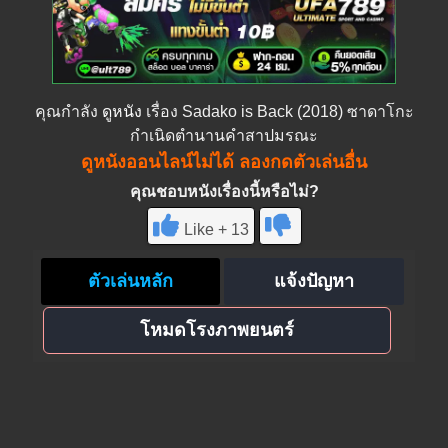
คุณกำลัง
ดูหนัง
เรื่อง Sadako is Back (2018) ซาดาโกะ
กำเนิดตำนานคำสาปมรณะ
ดูหนังออนไลน์ไม่ได้ ลองกดตัวเล่นอื่น
คุณชอบหนังเรื่องนี้หรือไม่?
Like + 13
ตัวเล่นหลัก
แจ้งปัญหา
โหมดโรงภาพยนตร์