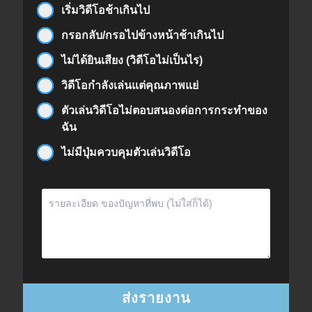
เริ่มวิดีโอช้าเกินไป
กรอกลับ/กรอไปข้างหน้าช้าเกินไป
ไม่ได้ยินเสียง (วิดีโอไม่เป็นไร)
วิดีโอกำลังเล่นแต่คุณภาพแย่
ตัวเล่นวิดีโอไม่ตอบสนองต่อการกระทำของ
ฉัน
ไม่มีปุ่มควบคุมตัวเล่นวิดีโอ