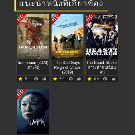
แนะนำหนังที่เกี่ยวข้อง
HD
HD
HD
Immersion (2023)
The Bad Guys
The Beast Stalker
เกาะผีดุ
Reign of Chaos
ล่าระห่ำคนเฉือน
(2019)
คม
5.1
5.9
6.9
HD