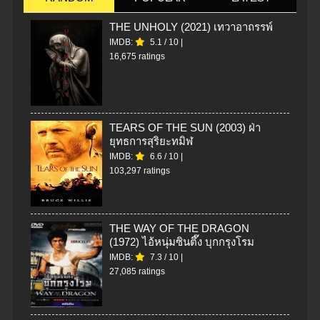
THE UNHOLY (2021) เทวาอาถรรพ์
IMDB:
5.1
/
10
|
16,675 ratings
TEARS OF THE SUN (2003) ฝ่า
ยุทธการสุริยะทมิฬ
IMDB:
6.6
/
10
|
103,297 ratings
THE WAY OF THE DRAGON
(1972) ไอ้หนุ่มซินตึ๊ง บุกกรุงโรม
IMDB:
7.3
/
10
|
27,085 ratings