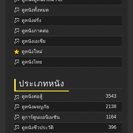
ดูหนังทั้งหมด
ดูหนังฝรั่ง
ดูหนังภาคต่อ
ดูหนังเอเชีย
ดูหนังใหม่
ดูหนังไทย
ประเภทหนัง
3543
ดูหนังต่อสู้
2138
ดูหนังผจญภัย
1164
ดูการ์ตูนแอนิเมชัน
396
ดูหนังชีวประวัติ