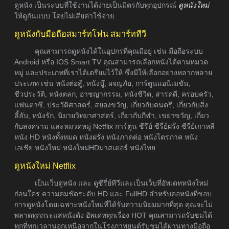
ดูหนัง เป็นระบบที่ใช้งานได้ง่ายเป็นมิตรกับทุกอุปกรณ์
ดูหนังใหม่
ให้ดูกันแบบ โดยไม่เสียค่าใช้จ่าย
ดูหนังกับมือถือสมาร์ทโฟน สมาร์ททีวี
คุณสามารถดูหนังได้ในอุปกรที่คุณมีอยู่ เช่น มือถือระบบ
Android หรือ IOS Smart TV คุณสามารถเลือกหนังได้ตามหมวด
หมู่ และประเภทที่เราได้เตรียมไว้ให้ ซึ่งมีให้เลือกอย่างหลากหลาย
ประเภท เช่น หนังต่อสู้, หนังบู๊, ผจญภัย, การ์ตูนแอนิเมชัน,
ชีวประวัติ, หนังตลก, อาชญากรรม, หนังชีวิต, สารคดี, ครอบครัว,
แฟนตาซี, ประวัติศาสตร์, สยองขวัญ, เกี่ยวกับดนตรี, เกี่ยวกับสิ่ง
ลี้ลับ, หนังรัก, นิยายวิทยาศาสตร์, เกี่ยวกับกีฬา, เขย่าขวัญ, เกี่ยว
กับสงคราม และหมวดหมู่ Netflix การ์ตูน ซีรีย์ ซีรี่ย์ฝรั่ง ซีรี่ย์เกาหลี
หนัง HD หนังทั้งหมด หนังฝรั่ง หนังภาคต่อ หนังไตรภาค หนัง
เอเชีย หนังใหม่ หนังใหม่HDมาสเตอร์ หนังไทย
ดูหนังใหม่ Netflix
เป็นเว็บดูหนัง และ ดูซีรี่ย์ทีวีและเป็นเว็บที่อัพเดทหนังใหม่
ก่อนใคร ความคมชัดระดับ HD และ FullHD สำหรับคอหนังที่ชอบ
การดูหนังโดยเฉพาะหนังใหม่ที่ได้รับความนิยมมากที่สุด คุณจะไม่
พลาดทุกกระแสหนังดัง อัพเดททุกเรื่อง HOT คุณสามารถรับชมได้
ทุกที่ทุกเวลานอกเหนือจากในโรงภาพยนต์รับชมได้ผ่านทางมือถือ