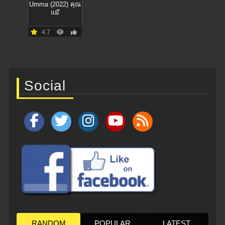
Umma (2022) คุณ
แม๊
4.7
Social
RANDOM
POPULAR
LATEST