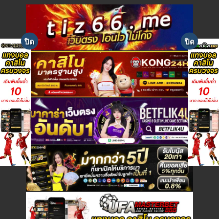
e
w
s