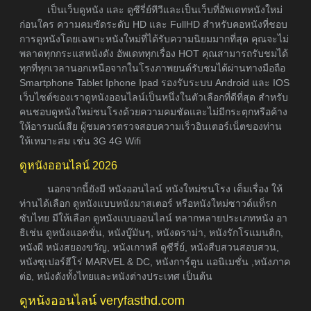
เป็นเว็บดูหนัง และ ดูซีรี่ย์ทีวีและเป็นเว็บที่อัพเดทหนังใหม่
ก่อนใคร ความคมชัดระดับ HD และ FullHD สำหรับคอหนังที่ชอบ
การดูหนังโดยเฉพาะหนังใหม่ที่ได้รับความนิยมมากที่สุด คุณจะไม่
พลาดทุกกระแสหนังดัง อัพเดททุกเรื่อง HOT คุณสามารถรับชมได้
ทุกที่ทุกเวลานอกเหนือจากในโรงภาพยนต์รับชมได้ผ่านทางมือถือ
Smartphone Tablet Iphone Ipad รองรับระบบ Android และ IOS
เว็บไซต์ของเราดูหนังออนไลน์เป็นหนึ่งในตัวเลือกที่ดีที่สุด สำหรับ
คนชอบดูหนังใหม่ชนโรงด้วยความคมชัดและไม่มีกระตุกหรือค้าง
ให้อารมณ์เสีย ผู้ชมควรตรวจสอบความเร็วอินเตอร์เน็ตของท่าน
ให้เหมาะสม เช่น 3G 4G Wifi
ดูหนังออนไลน์ 2026
นอกจากนี้ยังมี หนังออนไลน์ หนังใหม่ชนโรง เต็มเรื่อง ให้
ท่านได้เลือก ดูหนังแบบหนังมาสเตอร์ หรือหนังใหม่ซาวด์แท็รก
ซับไทย มีให้เลือก ดูหนังแบบออนไลน์ หลากหลายประเภทหนัง อา
ธิเช่น ดูหนังแอคชั่น, หนังบู๊มันๆ, หนังดราม่า, หนังรักโรแมนติก,
หนังผี หนังสยองขวัญ, หนังเกาหลี ดูซีรี่ย์, หนังสืบสวนสอบสวน,
หนังซุเปอร์ฮีโร่ MARVEL & DC, หนังการ์ตูน แอนิเมชั่น ,หนังภาค
ต่อ, หนังดังทั้งไทยและหนังต่างประเทศ เป็นต้น
ดูหนังออนไลน์ veryfasthd.com