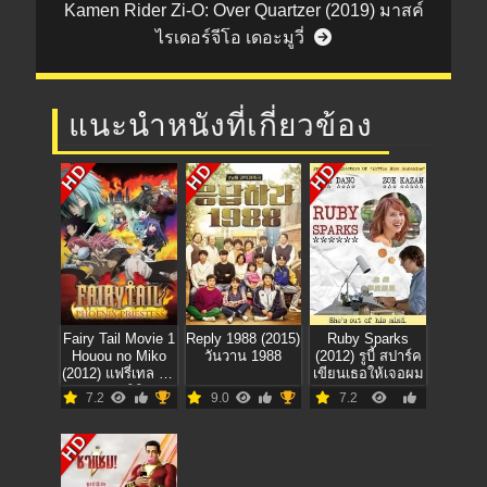
Kamen Rider Zi-O: Over Quartzer (2019) มาสค์
ไรเดอร์จีโอ เดอะมูวี่
แนะนำหนังที่เกี่ยวข้อง
HD
HD
HD
Fairy Tail Movie 1
Reply 1988 (2015)
Ruby Sparks
Houou no Miko
วันวาน 1988
(2012) รูบี้ สปาร์ค
(2012) แฟรี่เทล ศึก
เขียนเธอให้เจอผม
จอมเวทอภินิหาร
7.2
9.0
7.2
เดอะมูฟวี่ ศึก
อภินิหารคนทรง
HD
วิหคเพลิง