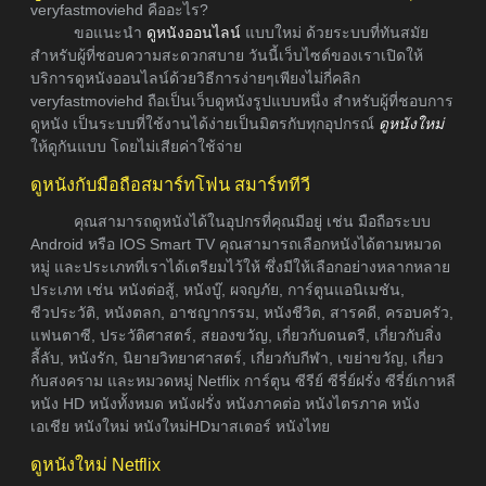
veryfastmoviehd คืออะไร?
ขอแนะนำ
ดูหนังออนไลน์
แบบใหม่ ด้วยระบบที่ทันสมัย
สำหรับผู้ที่ชอบความสะดวกสบาย วันนี้เว็บไซต์ของเราเปิดให้
บริการดูหนังออนไลน์ด้วยวิธีการง่ายๆเพียงไม่กี่คลิก
veryfastmoviehd ถือเป็นเว็บดูหนังรูปแบบหนึ่ง สำหรับผู้ที่ชอบการ
ดูหนัง เป็นระบบที่ใช้งานได้ง่ายเป็นมิตรกับทุกอุปกรณ์
ดูหนังใหม่
ให้ดูกันแบบ โดยไม่เสียค่าใช้จ่าย
ดูหนังกับมือถือสมาร์ทโฟน สมาร์ททีวี
คุณสามารถดูหนังได้ในอุปกรที่คุณมีอยู่ เช่น มือถือระบบ
Android หรือ IOS Smart TV คุณสามารถเลือกหนังได้ตามหมวด
หมู่ และประเภทที่เราได้เตรียมไว้ให้ ซึ่งมีให้เลือกอย่างหลากหลาย
ประเภท เช่น หนังต่อสู้, หนังบู๊, ผจญภัย, การ์ตูนแอนิเมชัน,
ชีวประวัติ, หนังตลก, อาชญากรรม, หนังชีวิต, สารคดี, ครอบครัว,
แฟนตาซี, ประวัติศาสตร์, สยองขวัญ, เกี่ยวกับดนตรี, เกี่ยวกับสิ่ง
ลี้ลับ, หนังรัก, นิยายวิทยาศาสตร์, เกี่ยวกับกีฬา, เขย่าขวัญ, เกี่ยว
กับสงคราม และหมวดหมู่ Netflix การ์ตูน ซีรีย์ ซีรี่ย์ฝรั่ง ซีรี่ย์เกาหลี
หนัง HD หนังทั้งหมด หนังฝรั่ง หนังภาคต่อ หนังไตรภาค หนัง
เอเชีย หนังใหม่ หนังใหม่HDมาสเตอร์ หนังไทย
ดูหนังใหม่ Netflix