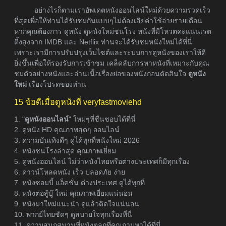
อย่างไรก็ตามเราอัพเดตหนังออนไลน์ใหม่ด้วยความรวดเร็ว
ที่สุดเพื่อให้ท่านได้รับชมกันแบบๆไม่ต้องเสียค่าใช้จ่ายรายเดือน
หากคุณต้องการ ดูหนัง ดูหนังใหม่ชนโรง หนังที่มีโหวตคะแนนเรต
ติ้งสูงจาก IMDB และ Netflix ท่านจะได้รับชมหนังใหม่ได้ที่นี่
เพราะเรามีการปรับปรุงเว็บไซต์และระบบการดูหนังของเราให้ดี
ยิ่งขึ้นเพื่อให้รองรับการเข้าชม เคล็ดลับการหาหนังที่เหมาะกับคุณ
ชมตัวอย่างหนังและอ่านเนื้อเรื่องย่อของหนังก่อนตัดสินใจ
ดูหนัง
ใหม่
เรื่องโปรดของท่าน
15 ข้อดีเมื่อดูหนังที่ veryfastmoviehd
1. "
ดูหนังออนไลน์
" ใหม่ๆที่ชื่นชอบได้ที่นี่
2. ดูหนัง HD คุณภาพสุดๆ ออนไลน์
3. ความบันเทิงดีๆ ดูได้ทุกที่หนังใหม่ 2026
4. หนังชนโรงล่าสุด คุณภาพเยี่ยม
5. ดูหนังออนไลน์ ไม่ว่าหนังไทยหรือต่างประเทศก็มีทุกเรื่อง
6. ดาวน์โหลดหนัง เร็ว ปลอดภัย ง่าย
7. หนังซอมบี้ แอ็คชั่น ต่างประเทศ ดูได้ทุกที่
8. หนังต่อสู้บู๊ ใหม่ คุณภาพเยี่ยมแน่นอน
9. หนังมาใหม่แนะนำ ดูแล้วติดใจแน่นอน
10. พากย์ไทยชัดๆ ดูสบายใจทุกเรื่องที่นี่
11. ความสนุกสนานที่หนังตลกที่คุณถามหาได้ที่นี่