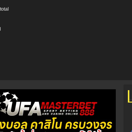
otal
l