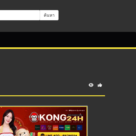
ค้นหา
V
i
e
w
s