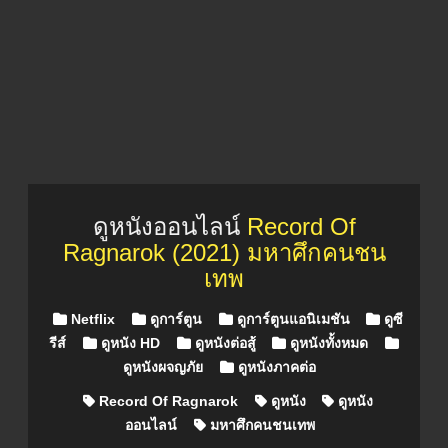
ดูหนังออนไลน์
Record Of
Ragnarok (2021) มหาศึกคนชน
เทพ
Posted in
Netflix
ดูการ์ตูน
ดูการ์ตูนแอนิเมชัน
ดูซี
รีส์
ดูหนัง HD
ดูหนังต่อสู้
ดูหนังทั้งหมด
ดูหนังผจญภัย
ดูหนังภาคต่อ
Record Of Ragnarok
ดูหนัง
ดูหนัง
ออนไลน์
มหาศึกคนชนเทพ