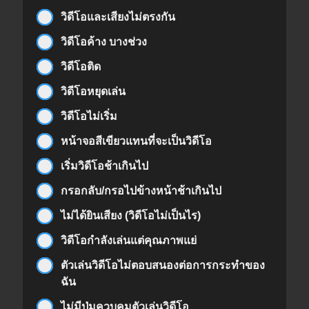
วิดีโอและเสียงไม่ตรงกัน
วิดีโอค้าง บางช่วง
วิดีโอติด
วิดีโอหยุดเล่น
วิดีโอไม่เริ่ม
หน้าจอสีเขียวแทนที่จะเป็นวิดีโอ
เริ่มวิดีโอช้าเกินไป
กรอกลับ/กรอไปข้างหน้าช้าเกินไป
ไม่ได้ยินเสียง (วิดีโอไม่เป็นไร)
วิดีโอกำลังเล่นแต่คุณภาพแย่
ตัวเล่นวิดีโอไม่ตอบสนองต่อการกระทำของ
ฉัน
ไม่มีปุ่มควบคุมตัวเล่นวิดีโอ