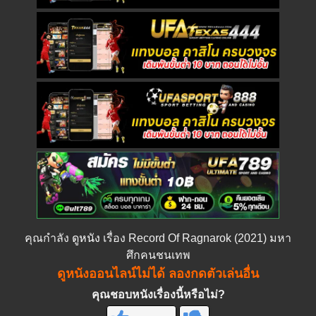
คุณกำลัง
ดูหนัง
เรื่อง Record Of Ragnarok (2021) มหา
ศึกคนชนเทพ
ดูหนังออนไลน์ไม่ได้ ลองกดตัวเล่นอื่น
คุณชอบหนังเรื่องนี้หรือไม่?