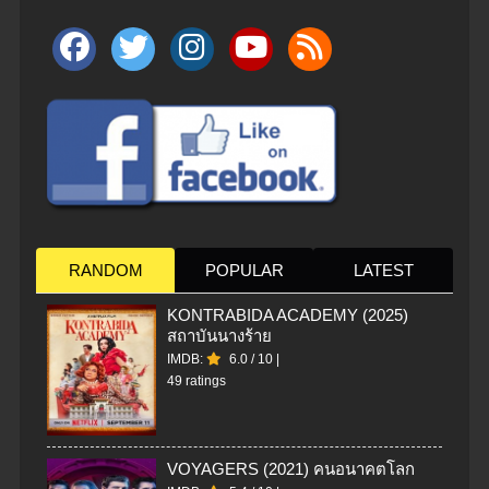
RANDOM
POPULAR
LATEST
KONTRABIDA ACADEMY (2025)
สถาบันนางร้าย
IMDB:
6.0
/
10
|
49 ratings
VOYAGERS (2021) คนอนาคตโลก