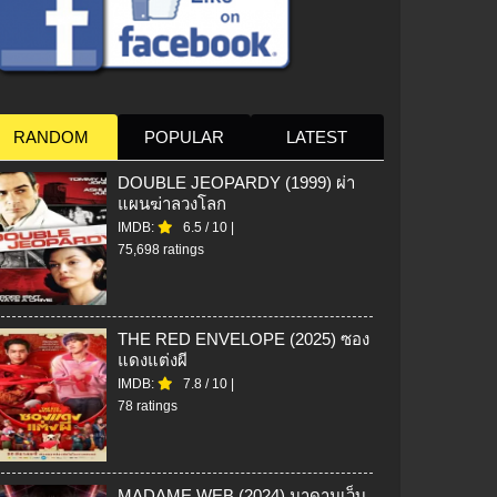
RANDOM
POPULAR
LATEST
DOUBLE JEOPARDY (1999) ผ่า
แผนฆ่าลวงโลก
IMDB:
6.5
/
10
|
75,698 ratings
THE RED ENVELOPE (2025) ซอง
แดงแต่งผี
IMDB:
7.8
/
10
|
78 ratings
MADAME WEB (2024) มาดามเว็บ