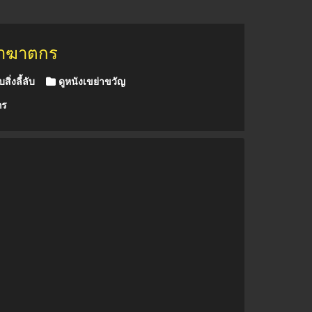
ล่าฆาตกร
สิ่งลี้ลับ
ดูหนังเขย่าขวัญ
กร