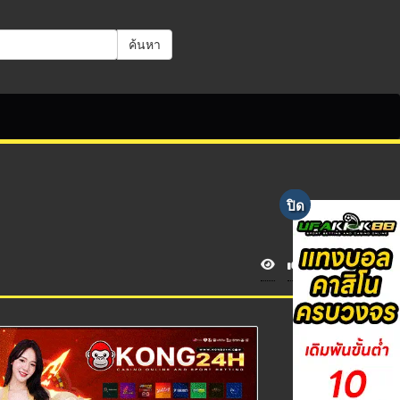
ค้นหา
V
i
e
w
s