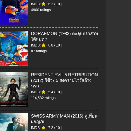
IMDB:
6.3
/
10
|
4900 ratings
DORAEMON (1983) ตะลุยปราสาท
ใต้สมุทร
IMDB:
6.8
/
10
|
87 ratings
RESIDENT EVIL 5 RETRIBUTION
(2012) ผีชีวะ 5 สงครามไวรัสล้าง
นรก
IMDB:
5.4
/
10
|
114,582 ratings
SWISS ARMY MAN (2016) คู่เพี้ยน
ผจญภัย
IMDB:
7.2
/
10
|