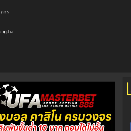
ฆาตกร
ung-ha