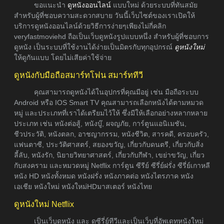
ขอแนะนำ
ดูหนังออนไลน์
แบบใหม่ ด้วยระบบที่ทันสมัย
สำหรับผู้ที่ชอบความสะดวกสบาย วันนี้เว็บไซต์ของเราเปิดให้
บริการดูหนังออนไลน์ด้วยวิธีการง่ายๆเพียงไม่กี่คลิก
veryfastmoviehd ถือเป็นเว็บดูหนังรูปแบบหนึ่ง สำหรับผู้ที่ชอบการ
ดูหนัง เป็นระบบที่ใช้งานได้ง่ายเป็นมิตรกับทุกอุปกรณ์
ดูหนังใหม่
ให้ดูกันแบบ โดยไม่เสียค่าใช้จ่าย
ดูหนังกับมือถือสมาร์ทโฟน สมาร์ททีวี
คุณสามารถดูหนังได้ในอุปกรที่คุณมีอยู่ เช่น มือถือระบบ
Android หรือ IOS Smart TV คุณสามารถเลือกหนังได้ตามหมวด
หมู่ และประเภทที่เราได้เตรียมไว้ให้ ซึ่งมีให้เลือกอย่างหลากหลาย
ประเภท เช่น หนังต่อสู้, หนังบู๊, ผจญภัย, การ์ตูนแอนิเมชัน,
ชีวประวัติ, หนังตลก, อาชญากรรม, หนังชีวิต, สารคดี, ครอบครัว,
แฟนตาซี, ประวัติศาสตร์, สยองขวัญ, เกี่ยวกับดนตรี, เกี่ยวกับสิ่ง
ลี้ลับ, หนังรัก, นิยายวิทยาศาสตร์, เกี่ยวกับกีฬา, เขย่าขวัญ, เกี่ยว
กับสงคราม และหมวดหมู่ Netflix การ์ตูน ซีรีย์ ซีรี่ย์ฝรั่ง ซีรี่ย์เกาหลี
หนัง HD หนังทั้งหมด หนังฝรั่ง หนังภาคต่อ หนังไตรภาค หนัง
เอเชีย หนังใหม่ หนังใหม่HDมาสเตอร์ หนังไทย
ดูหนังใหม่ Netflix
เป็นเว็บดูหนัง และ ดูซีรี่ย์ทีวีและเป็นเว็บที่อัพเดทหนังใหม่