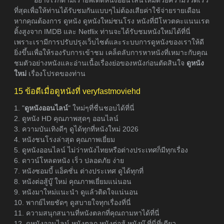
อย่างไรก็ตามเราอัพเดตหนังออนไลน์ใหม่ด้วยความรวดเร็ว
ที่สุดเพื่อให้ท่านได้รับชมกันแบบๆไม่ต้องเสียค่าใช้จ่ายรายเดือน
หากคุณต้องการ ดูหนัง ดูหนังใหม่ชนโรง หนังที่มีโหวตคะแนนเรต
ติ้งสูงจาก IMDB และ Netflix ท่านจะได้รับชมหนังใหม่ได้ที่นี่
เพราะเรามีการปรับปรุงเว็บไซต์และระบบการดูหนังของเราให้ดี
ยิ่งขึ้นเพื่อให้รองรับการเข้าชม เคล็ดลับการหาหนังที่เหมาะกับคุณ
ชมตัวอย่างหนังและอ่านเนื้อเรื่องย่อของหนังก่อนตัดสินใจ
ดูหนัง
ใหม่
เรื่องโปรดของท่าน
15 ข้อดีเมื่อดูหนังที่ veryfastmoviehd
1. "
ดูหนังออนไลน์
" ใหม่ๆที่ชื่นชอบได้ที่นี่
2. ดูหนัง HD คุณภาพสุดๆ ออนไลน์
3. ความบันเทิงดีๆ ดูได้ทุกที่หนังใหม่ 2026
4. หนังชนโรงล่าสุด คุณภาพเยี่ยม
5. ดูหนังออนไลน์ ไม่ว่าหนังไทยหรือต่างประเทศก็มีทุกเรื่อง
6. ดาวน์โหลดหนัง เร็ว ปลอดภัย ง่าย
7. หนังซอมบี้ แอ็คชั่น ต่างประเทศ ดูได้ทุกที่
8. หนังต่อสู้บู๊ ใหม่ คุณภาพเยี่ยมแน่นอน
9. หนังมาใหม่แนะนำ ดูแล้วติดใจแน่นอน
10. พากย์ไทยชัดๆ ดูสบายใจทุกเรื่องที่นี่
11. ความสนุกสนานที่หนังตลกที่คุณถามหาได้ที่นี่
12. ดูหนังออนไลน์ หนังตลก หนังต่อสู้ หนังบู๊ ที่นี่ที่เดียว