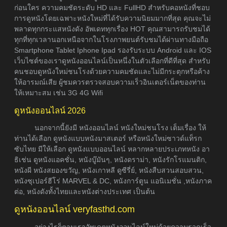
ก่อนใคร ความคมชัดระดับ HD และ FullHD สำหรับคอหนังที่ชอบ
การดูหนังโดยเฉพาะหนังใหม่ที่ได้รับความนิยมมากที่สุด คุณจะไม่
พลาดทุกกระแสหนังดัง อัพเดททุกเรื่อง HOT คุณสามารถรับชมได้
ทุกที่ทุกเวลานอกเหนือจากในโรงภาพยนต์รับชมได้ผ่านทางมือถือ
Smartphone Tablet Iphone Ipad รองรับระบบ Android และ IOS
เว็บไซต์ของเราดูหนังออนไลน์เป็นหนึ่งในตัวเลือกที่ดีที่สุด สำหรับ
คนชอบดูหนังใหม่ชนโรงด้วยความคมชัดและไม่มีกระตุกหรือค้าง
ให้อารมณ์เสีย ผู้ชมควรตรวจสอบความเร็วอินเตอร์เน็ตของท่าน
ให้เหมาะสม เช่น 3G 4G Wifi
ดูหนังออนไลน์ 2026
นอกจากนี้ยังมี หนังออนไลน์ หนังใหม่ชนโรง เต็มเรื่อง ให้
ท่านได้เลือก ดูหนังแบบหนังมาสเตอร์ หรือหนังใหม่ซาวด์แท็รก
ซับไทย มีให้เลือก ดูหนังแบบออนไลน์ หลากหลายประเภทหนัง อา
ธิเช่น ดูหนังแอคชั่น, หนังบู๊มันๆ, หนังดราม่า, หนังรักโรแมนติก,
หนังผี หนังสยองขวัญ, หนังเกาหลี ดูซีรี่ย์, หนังสืบสวนสอบสวน,
หนังซุเปอร์ฮีโร่ MARVEL & DC, หนังการ์ตูน แอนิเมชั่น ,หนังภาค
ต่อ, หนังดังทั้งไทยและหนังต่างประเทศ เป็นต้น
ดูหนังออนไลน์ veryfasthd.com