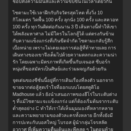
ชอบทั้งความมันส์และความขบขันในเวลาเดียวกัน
ไซตามะใช้เวลาฝึกกับกิจวัตรสุดโหด ทั้งวิ่ง 10
กิโลเมตร วิดพื้น 100 ครั้ง ลุกนั่ง 100 ครั้ง และสควอท
100 ครั้ง ทุกวันติดต่อกันนาน 3 ปี เส้นทางนี้ทำให้เขา
ได้พลังมหาศาล ไม่มีใครในโลกสู้ได้ แต่ตรงกันข้าม
กับความแข็งแกร่งที่เกินขีดจำกัด ไซตามะกลับรู้สึก
เบื่อหน่าย เพราะไม่เคยเจอการต่อสู้ที่ท้าทายเลย การ
เดินทางของเขาจึงเต็มไปด้วยความตลกและความน่า
รัก โดยเฉพาะมิตรภาพที่เกิดขึ้นกับเจนอส ซีบอร์ก
หนุ่มที่ขอสมัครเป็นศิษย์และร่วมผจญภัยด้วยกัน
จุดเด่นของซีซั่นนี้อยู่ที่การเดินเรื่องที่ลงตัว นอกจาก
ขายฉากต่อสู้สุดเร้าใจที่ออกแบบโดยสตูดิโอ
Madhouse แล้ว ยังนำเสนอภาพของฮีโร่ในระดับต่าง
ๆ ที่แม้ไซตามะจะแข็งแกร่ง แต่ก็ต้องเริ่มต้นจากระดับ
ต่ำสุดอย่าง C ทำให้เราได้เห็นมุมมองที่หลากหลาย
และความพยายามของตัวละครทั้งหลาย อีกทั้งยังมี
การปะทะกับบอสใหญ่ โบรอส ผู้นำกลุ่มโจรสลัด
อวกาศ ที่เพิ่มความตื่นเต้นและพีคสุด ๆ ในตอนท้าย