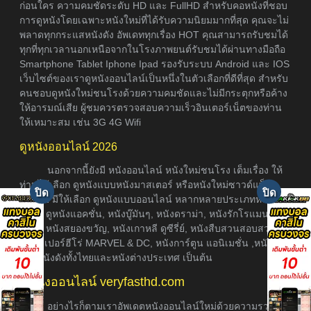
ก่อนใคร ความคมชัดระดับ HD และ FullHD สำหรับคอหนังที่ชอบ
การดูหนังโดยเฉพาะหนังใหม่ที่ได้รับความนิยมมากที่สุด คุณจะไม่
พลาดทุกกระแสหนังดัง อัพเดททุกเรื่อง HOT คุณสามารถรับชมได้
ทุกที่ทุกเวลานอกเหนือจากในโรงภาพยนต์รับชมได้ผ่านทางมือถือ
Smartphone Tablet Iphone Ipad รองรับระบบ Android และ IOS
เว็บไซต์ของเราดูหนังออนไลน์เป็นหนึ่งในตัวเลือกที่ดีที่สุด สำหรับ
คนชอบดูหนังใหม่ชนโรงด้วยความคมชัดและไม่มีกระตุกหรือค้าง
ให้อารมณ์เสีย ผู้ชมควรตรวจสอบความเร็วอินเตอร์เน็ตของท่าน
ให้เหมาะสม เช่น 3G 4G Wifi
ดูหนังออนไลน์ 2026
นอกจากนี้ยังมี หนังออนไลน์ หนังใหม่ชนโรง เต็มเรื่อง ให้
ท่านได้เลือก ดูหนังแบบหนังมาสเตอร์ หรือหนังใหม่ซาวด์แท็รก
ซับไทย มีให้เลือก ดูหนังแบบออนไลน์ หลากหลายประเภทหนัง อา
ธิเช่น ดูหนังแอคชั่น, หนังบู๊มันๆ, หนังดราม่า, หนังรักโรแมนติก,
หนังผี หนังสยองขวัญ, หนังเกาหลี ดูซีรี่ย์, หนังสืบสวนสอบสวน,
หนังซุเปอร์ฮีโร่ MARVEL & DC, หนังการ์ตูน แอนิเมชั่น ,หนังภาค
ต่อ, หนังดังทั้งไทยและหนังต่างประเทศ เป็นต้น
ดูหนังออนไลน์ veryfasthd.com
อย่างไรก็ตามเราอัพเดตหนังออนไลน์ใหม่ด้วยความรวดเร็ว