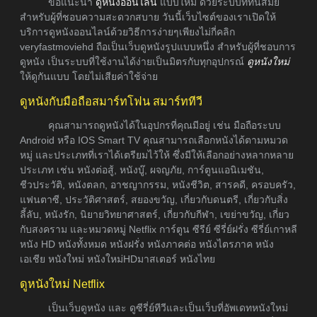
ขอแนะนำ
ดูหนังออนไลน์
แบบใหม่ ด้วยระบบที่ทันสมัย
สำหรับผู้ที่ชอบความสะดวกสบาย วันนี้เว็บไซต์ของเราเปิดให้
บริการดูหนังออนไลน์ด้วยวิธีการง่ายๆเพียงไม่กี่คลิก
veryfastmoviehd ถือเป็นเว็บดูหนังรูปแบบหนึ่ง สำหรับผู้ที่ชอบการ
ดูหนัง เป็นระบบที่ใช้งานได้ง่ายเป็นมิตรกับทุกอุปกรณ์
ดูหนังใหม่
ให้ดูกันแบบ โดยไม่เสียค่าใช้จ่าย
ดูหนังกับมือถือสมาร์ทโฟน สมาร์ททีวี
คุณสามารถดูหนังได้ในอุปกรที่คุณมีอยู่ เช่น มือถือระบบ
Android หรือ IOS Smart TV คุณสามารถเลือกหนังได้ตามหมวด
หมู่ และประเภทที่เราได้เตรียมไว้ให้ ซึ่งมีให้เลือกอย่างหลากหลาย
ประเภท เช่น หนังต่อสู้, หนังบู๊, ผจญภัย, การ์ตูนแอนิเมชัน,
ชีวประวัติ, หนังตลก, อาชญากรรม, หนังชีวิต, สารคดี, ครอบครัว,
แฟนตาซี, ประวัติศาสตร์, สยองขวัญ, เกี่ยวกับดนตรี, เกี่ยวกับสิ่ง
ลี้ลับ, หนังรัก, นิยายวิทยาศาสตร์, เกี่ยวกับกีฬา, เขย่าขวัญ, เกี่ยว
กับสงคราม และหมวดหมู่ Netflix การ์ตูน ซีรีย์ ซีรี่ย์ฝรั่ง ซีรี่ย์เกาหลี
หนัง HD หนังทั้งหมด หนังฝรั่ง หนังภาคต่อ หนังไตรภาค หนัง
เอเชีย หนังใหม่ หนังใหม่HDมาสเตอร์ หนังไทย
ดูหนังใหม่ Netflix
เป็นเว็บดูหนัง และ ดูซีรี่ย์ทีวีและเป็นเว็บที่อัพเดทหนังใหม่