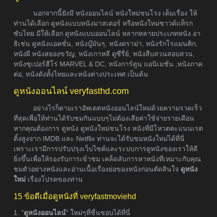
นอกจากนี้ยังมี หนังออนไลน์ หนังใหม่ชนโรง เต็มเรื่อง ให้
ท่านได้เลือก ดูหนังแบบหนังมาสเตอร์ หรือหนังใหม่ซาวด์แท็รก
ซับไทย มีให้เลือก ดูหนังแบบออนไลน์ หลากหลายประเภทหนัง อา
ธิเช่น ดูหนังแอคชั่น, หนังบู๊มันๆ, หนังดราม่า, หนังรักโรแมนติก,
หนังผี หนังสยองขวัญ, หนังเกาหลี ดูซีรี่ย์, หนังสืบสวนสอบสวน,
หนังซุเปอร์ฮีโร่ MARVEL & DC, หนังการ์ตูน แอนิเมชั่น ,หนังภาค
ต่อ, หนังดังทั้งไทยและหนังต่างประเทศ เป็นต้น
ดูหนังออนไลน์ veryfasthd.com
อย่างไรก็ตามเราอัพเดตหนังออนไลน์ใหม่ด้วยความรวดเร็ว
ที่สุดเพื่อให้ท่านได้รับชมกันแบบๆไม่ต้องเสียค่าใช้จ่ายรายเดือน
หากคุณต้องการ ดูหนัง ดูหนังใหม่ชนโรง หนังที่มีโหวตคะแนนเรต
ติ้งสูงจาก IMDB และ Netflix ท่านจะได้รับชมหนังใหม่ได้ที่นี่
เพราะเรามีการปรับปรุงเว็บไซต์และระบบการดูหนังของเราให้ดี
ยิ่งขึ้นเพื่อให้รองรับการเข้าชม เคล็ดลับการหาหนังที่เหมาะกับคุณ
ชมตัวอย่างหนังและอ่านเนื้อเรื่องย่อของหนังก่อนตัดสินใจ
ดูหนัง
ใหม่
เรื่องโปรดของท่าน
15 ข้อดีเมื่อดูหนังที่ veryfastmoviehd
1. "
ดูหนังออนไลน์
" ใหม่ๆที่ชื่นชอบได้ที่นี่