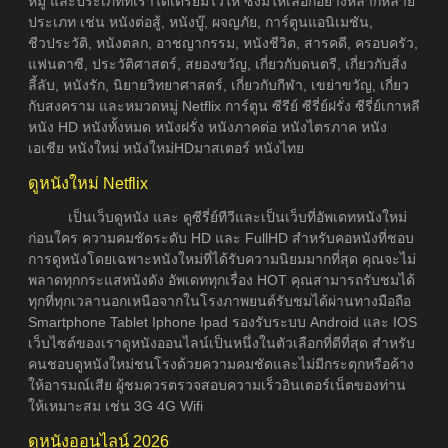
หมู่ และประเภทที่เราได้เตรียมไว้ให้ ซึ่งมีให้เลือกอย่างหลากหลาย
ประเภท เช่น หนังต่อสู้, หนังบู๊, ผจญภัย, การ์ตูนแอนิเมชัน,
ชีวประวัติ, หนังตลก, อาชญากรรม, หนังชีวิต, สารคดี, ครอบครัว,
แฟนตาซี, ประวัติศาสตร์, สยองขวัญ, เกี่ยวกับดนตรี, เกี่ยวกับสิ่ง
ลี้ลับ, หนังรัก, นิยายวิทยาศาสตร์, เกี่ยวกับกีฬา, เขย่าขวัญ, เกี่ยว
กับสงคราม และหมวดหมู่ Netflix การ์ตูน ซีรีย์ ซีรี่ย์ฝรั่ง ซีรี่ย์เกาหลี
หนัง HD หนังทั้งหมด หนังฝรั่ง หนังภาคต่อ หนังไตรภาค หนัง
เอเชีย หนังใหม่ หนังใหม่HDมาสเตอร์ หนังไทย
ดูหนังใหม่ Netflix
เป็นเว็บดูหนัง และ ดูซีรี่ย์ทีวีและเป็นเว็บที่อัพเดทหนังใหม่
ก่อนใคร ความคมชัดระดับ HD และ FullHD สำหรับคอหนังที่ชอบ
การดูหนังโดยเฉพาะหนังใหม่ที่ได้รับความนิยมมากที่สุด คุณจะไม่
พลาดทุกกระแสหนังดัง อัพเดททุกเรื่อง HOT คุณสามารถรับชมได้
ทุกที่ทุกเวลานอกเหนือจากในโรงภาพยนต์รับชมได้ผ่านทางมือถือ
Smartphone Tablet Iphone Ipad รองรับระบบ Android และ IOS
เว็บไซต์ของเราดูหนังออนไลน์เป็นหนึ่งในตัวเลือกที่ดีที่สุด สำหรับ
คนชอบดูหนังใหม่ชนโรงด้วยความคมชัดและไม่มีกระตุกหรือค้าง
ให้อารมณ์เสีย ผู้ชมควรตรวจสอบความเร็วอินเตอร์เน็ตของท่าน
ให้เหมาะสม เช่น 3G 4G Wifi
ดูหนังออนไลน์ 2026