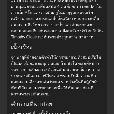
มิตรสหาย ขอบฟ้า ความหวัง คือเรื่องจริงที่ถูกเล่า
ผ่านมุมมองของเพื่อนสนิท 4 คนที่ออกทริปตกปลาใน
อ่าวเม็กซิโก และต้องติดอยู่ในพายุรุนแรงจนเรือ
เหวี่ยงพวกเขาลงกระแสน้ำเย็นเฉียบ ท่ามกลางคลื่น
ลม ความหิวโหย ภาวะขาดน้ำ และอันตรายจาก
ฉลาม ขณะเดียวกันหน่วยยามฝั่งสหรัฐฯ นำโดยกัปตัน
Timothy Close เร่งค้นหาอย่างสุดความสามารถ
เนื้อเรื่อง
จู่ๆ พายุที่กำลังก่อตัวทำให้การพยายามดึงสมอเรือไม่
เป็นผล เรือล่มและทุกคนแยกย้ายตัวในทะเลที่หนาว
จนร่างกายเสี่ยงภาวะตัวเย็นเกิน พวกเขาต้องหาทาง
ประคองสติและเอาชีวิตรอด พร้อมรับมือความหิว
และความเสี่ยงจากสัตว์ทะเล ระหว่างนั้นทีมกู้ภัยฝ่า
ทัศนวิสัยและสภาพอากาศเพื่อให้ทันเวลา ก่อนที่
ความหวังจะเลือนหาย
คำถามที่พบบ่อย
ภาพยนตร์เรื่องนี้เป็นแนวอะไร