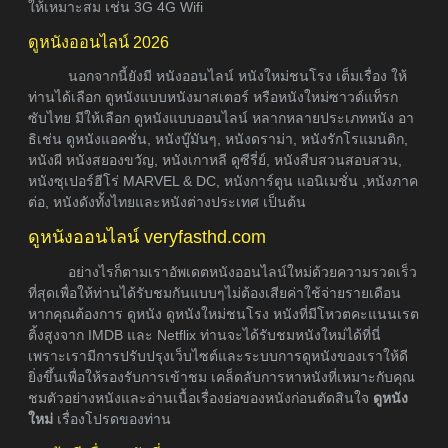
ให้เหมาะสม เช่น 3G 4G Wifi
ดูหนังออนไลน์ 2026
นอกจากนี้ยังมี หนังออนไลน์ หนังใหม่ชนโรง เต็มเรื่อง ให้
ท่านได้เลือก ดูหนังแบบหนังมาสเตอร์ หรือหนังใหม่ซาวด์แท็รก
ซับไทย มีให้เลือก ดูหนังแบบออนไลน์ หลากหลายประเภทหนัง อา
ธิเช่น ดูหนังแอคชั่น, หนังบู๊มันๆ, หนังดราม่า, หนังรักโรแมนติก,
หนังผี หนังสยองขวัญ, หนังเกาหลี ดูซีรี่ย์, หนังสืบสวนสอบสวน,
หนังซุเปอร์ฮีโร่ MARVEL & DC, หนังการ์ตูน แอนิเมชั่น ,หนังภาค
ต่อ, หนังดังทั้งไทยและหนังต่างประเทศ เป็นต้น
ดูหนังออนไลน์ veryfasthd.com
อย่างไรก็ตามเราอัพเดตหนังออนไลน์ใหม่ด้วยความรวดเร็ว
ที่สุดเพื่อให้ท่านได้รับชมกันแบบๆไม่ต้องเสียค่าใช้จ่ายรายเดือน
หากคุณต้องการ ดูหนัง ดูหนังใหม่ชนโรง หนังที่มีโหวตคะแนนเรต
ติ้งสูงจาก IMDB และ Netflix ท่านจะได้รับชมหนังใหม่ได้ที่นี่
เพราะเรามีการปรับปรุงเว็บไซต์และระบบการดูหนังของเราให้ดี
ยิ่งขึ้นเพื่อให้รองรับการเข้าชม เคล็ดลับการหาหนังที่เหมาะกับคุณ
ชมตัวอย่างหนังและอ่านเนื้อเรื่องย่อของหนังก่อนตัดสินใจ
ดูหนัง
ใหม่
เรื่องโปรดของท่าน