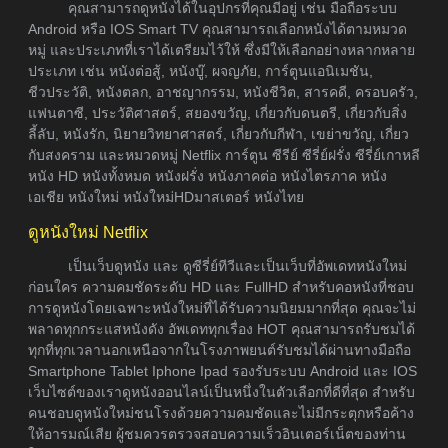
คุณสามารถดูหนังได้ในอุปกรที่คุณมีอยู่ เช่น มือถือระบบ
Android หรือ IOS Smart TV คุณสามารถเลือกหนังได้ตามหมวด
หมู่ และประเภทที่เราได้เตรียมไว้ให้ ซึ่งมีให้เลือกอย่างหลากหลาย
ประเภท เช่น หนังต่อสู้, หนังบู๊, ผจญภัย, การ์ตูนแอนิเมชัน,
ชีวประวัติ, หนังตลก, อาชญากรรม, หนังชีวิต, สารคดี, ครอบครัว,
แฟนตาซี, ประวัติศาสตร์, สยองขวัญ, เกี่ยวกับดนตรี, เกี่ยวกับสิ่ง
ลี้ลับ, หนังรัก, นิยายวิทยาศาสตร์, เกี่ยวกับกีฬา, เขย่าขวัญ, เกี่ยว
กับสงคราม และหมวดหมู่ Netflix การ์ตูน ซีรีย์ ซีรี่ย์ฝรั่ง ซีรี่ย์เกาหลี
หนัง HD หนังทั้งหมด หนังฝรั่ง หนังภาคต่อ หนังไตรภาค หนัง
เอเชีย หนังใหม่ หนังใหม่HDมาสเตอร์ หนังไทย
ดูหนังใหม่ Netflix
เป็นเว็บดูหนัง และ ดูซีรี่ย์ทีวีและเป็นเว็บที่อัพเดทหนังใหม่
ก่อนใคร ความคมชัดระดับ HD และ FullHD สำหรับคอหนังที่ชอบ
การดูหนังโดยเฉพาะหนังใหม่ที่ได้รับความนิยมมากที่สุด คุณจะไม่
พลาดทุกกระแสหนังดัง อัพเดททุกเรื่อง HOT คุณสามารถรับชมได้
ทุกที่ทุกเวลานอกเหนือจากในโรงภาพยนต์รับชมได้ผ่านทางมือถือ
Smartphone Tablet Iphone Ipad รองรับระบบ Android และ IOS
เว็บไซต์ของเราดูหนังออนไลน์เป็นหนึ่งในตัวเลือกที่ดีที่สุด สำหรับ
คนชอบดูหนังใหม่ชนโรงด้วยความคมชัดและไม่มีกระตุกหรือค้าง
ให้อารมณ์เสีย ผู้ชมควรตรวจสอบความเร็วอินเตอร์เน็ตของท่าน