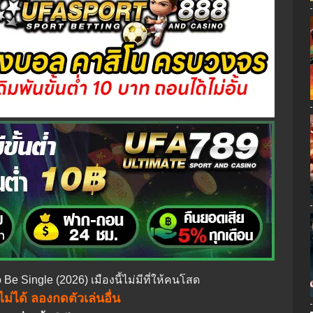
o Be Single (2026) เมืองนี้ไม่มีที่ให้คนโสด
ม่ได้ ลองกดตัวเล่นอื่น