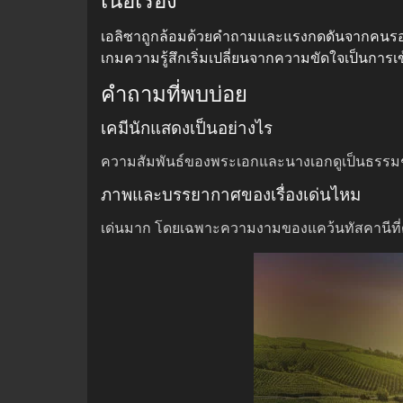
เนื้อเรื่อง
เอลิซาถูกล้อมด้วยคำถามและแรงกดดันจากคนรอบต
เกมความรู้สึกเริ่มเปลี่ยนจากความขัดใจเป็นการเ
คำถามที่พบบ่อย
เคมีนักแสดงเป็นอย่างไร
ความสัมพันธ์ของพระเอกและนางเอกดูเป็นธรรมชาต
ภาพและบรรยากาศของเรื่องเด่นไหม
เด่นมาก โดยเฉพาะความงามของแคว้นทัสคานีที่ดู