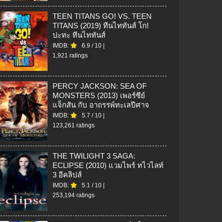
TEEN TITANS GO! VS. TEEN
TITANS (2019) ทีนไททันส์ โก!
ปะทะ ทีนไททันส์
IMDB:
6.9
/
10
|
1,921 ratings
PERCY JACKSON: SEA OF
MONSTERS (2013) เพอร์ซีย์
แจ็กสัน กับ อาถรรพ์ทะเลปีศาจ
IMDB:
5.7
/
10
|
123,261 ratings
THE TWILIGHT 3 SAGA:
ECLIPSE (2010) แวมไพร์ ทไวไลท์
3 อีคลิปส์
IMDB:
5.1
/
10
|
253,194 ratings