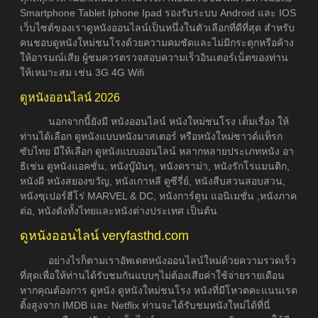
Smartphone Tablet Iphone Ipad รองรับระบบ Android และ IOS
เว็บไซต์ของเราดูหนังออนไลน์เป็นหนึ่งในตัวเลือกที่ดีที่สุด สำหรับ
คนชอบดูหนังใหม่ชนโรงด้วยความคมชัดและไม่มีกระตุกหรือค้าง
ให้อารมณ์เสีย ผู้ชมควรตรวจสอบความเร็วอินเตอร์เน็ตของท่าน
ให้เหมาะสม เช่น 3G 4G Wifi
ดูหนังออนไลน์ 2026
นอกจากนี้ยังมี หนังออนไลน์ หนังใหม่ชนโรง เต็มเรื่อง ให้
ท่านได้เลือก ดูหนังแบบหนังมาสเตอร์ หรือหนังใหม่ซาวด์แท็รก
ซับไทย มีให้เลือก ดูหนังแบบออนไลน์ หลากหลายประเภทหนัง อา
ธิเช่น ดูหนังแอคชั่น, หนังบู๊มันๆ, หนังดราม่า, หนังรักโรแมนติก,
หนังผี หนังสยองขวัญ, หนังเกาหลี ดูซีรี่ย์, หนังสืบสวนสอบสวน,
หนังซุเปอร์ฮีโร่ MARVEL & DC, หนังการ์ตูน แอนิเมชั่น ,หนังภาค
ต่อ, หนังดังทั้งไทยและหนังต่างประเทศ เป็นต้น
ดูหนังออนไลน์ veryfasthd.com
อย่างไรก็ตามเราอัพเดตหนังออนไลน์ใหม่ด้วยความรวดเร็ว
ที่สุดเพื่อให้ท่านได้รับชมกันแบบๆไม่ต้องเสียค่าใช้จ่ายรายเดือน
หากคุณต้องการ ดูหนัง ดูหนังใหม่ชนโรง หนังที่มีโหวตคะแนนเรต
ติ้งสูงจาก IMDB และ Netflix ท่านจะได้รับชมหนังใหม่ได้ที่นี่