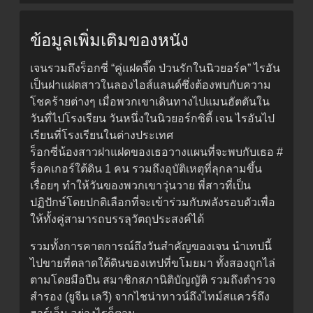
ข้อมูลเพิ่มเติมของหนัง
เจนรวมถึงร็อกซี่ “คู่แฝดจี๊ด ป่วนรักในนิวยอร์ค” ไรอัน
เป็นฝาแฝดสาวในลองไอส์แลนด์ซึ่งต้องพบกับความ
โชคร้ายต่างๆ เมื่อพวกเขาเดินทางไปแมนฮัตตันใน
วันที่ไปโรงเรียน วันหนึ่งในนิวยอร์กซิตี้ เจน ไรอันไป
เรียนที่โรงเรียนในต่างประเทศ
ร็อกซี่น้องสาวฝาแฝดของเธอวางแผนที่จะพบกับเธอ #
ร็อคเกอร์ใต้ดิน 1 คน รวมถึงอุบัติเหตุที่ลุกลามขึ้น
เรื่อยๆ ทำให้วันของพวกเขาวุ่นวาย พี่สาวที่เป็น
ปฏิปักษ์โดยปกติเลือกที่จะเข้าร่วมกับพลังรอบตัวเพื่อ
ให้ทั้งคู่สามารถบรรลุวัตถุประสงค์ได้
รวมทั้งการคาดการณ์ถึงวันสำคัญของเจน นำเทปนี้
ไปขายที่ตลาดใต้ดินของเทปที่ขโมยมา ทั้งสองถูกไล่
ตามโดยมือปืน สมาชิกสภานิติบัญญัติ รวมถึงตำรวจ
สำรอง (ยูจีน เลวี) จากไชน่าทาวน์ถึงไทม์สแควร์ถึง