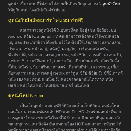
ดูหนัง เป็นระบบที่ใช้งานได้ง่ายเป็นมิตรกับทุกอุปกรณ์
ดูหนังใหม่
ให้ดูกันแบบ โดยไม่เสียค่าใช้จ่าย
ดูหนังกับมือถือสมาร์ทโฟน สมาร์ททีวี
คุณสามารถดูหนังได้ในอุปกรที่คุณมีอยู่ เช่น มือถือระบบ
Android หรือ IOS Smart TV คุณสามารถเลือกหนังได้ตามหมวด
หมู่ และประเภทที่เราได้เตรียมไว้ให้ ซึ่งมีให้เลือกอย่างหลากหลาย
ประเภท เช่น หนังต่อสู้, หนังบู๊, ผจญภัย, การ์ตูนแอนิเมชัน,
ชีวประวัติ, หนังตลก, อาชญากรรม, หนังชีวิต, สารคดี, ครอบครัว,
แฟนตาซี, ประวัติศาสตร์, สยองขวัญ, เกี่ยวกับดนตรี, เกี่ยวกับสิ่ง
ลี้ลับ, หนังรัก, นิยายวิทยาศาสตร์, เกี่ยวกับกีฬา, เขย่าขวัญ, เกี่ยว
กับสงคราม และหมวดหมู่ Netflix การ์ตูน ซีรีย์ ซีรี่ย์ฝรั่ง ซีรี่ย์เกาหลี
หนัง HD หนังทั้งหมด หนังฝรั่ง หนังภาคต่อ หนังไตรภาค หนัง
เอเชีย หนังใหม่ หนังใหม่HDมาสเตอร์ หนังไทย
ดูหนังใหม่ Netflix
เป็นเว็บดูหนัง และ ดูซีรี่ย์ทีวีและเป็นเว็บที่อัพเดทหนังใหม่
ก่อนใคร ความคมชัดระดับ HD และ FullHD สำหรับคอหนังที่ชอบ
การดูหนังโดยเฉพาะหนังใหม่ที่ได้รับความนิยมมากที่สุด คุณจะไม่
พลาดทุกกระแสหนังดัง อัพเดททุกเรื่อง HOT คุณสามารถรับชมได้
ทุกที่ทุกเวลานอกเหนือจากในโรงภาพยนต์รับชมได้ผ่านทางมือถือ