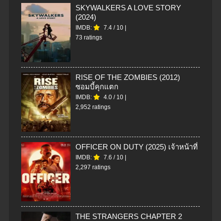
SKYWALKERS A LOVE STORY
(2024)
IMDB:
7.4
/
10
|
73 ratings
RISE OF THE ZOMBIES (2012)
ซอมบี้คุกแตก
IMDB:
4.0
/
10
|
2,952 ratings
OFFICER ON DUTY (2025) เจ้าหน้าที่
IMDB:
7.6
/
10
|
2,297 ratings
THE STRANGERS CHAPTER 2