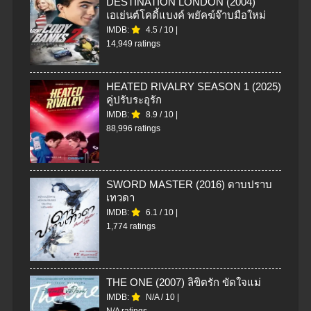
DESTINATION LONDON (2004)
เอเย่นต์โคดี้แบงค์ พยัคฆ์จ๊าบมือใหม่
IMDB:
4.5
/
10
|
14,949 ratings
HEATED RIVALRY SEASON 1 (2025)
คู่ปรับระอุรัก
IMDB:
8.9
/
10
|
88,996 ratings
SWORD MASTER (2016) ดาบปราบ
เทวดา
IMDB:
6.1
/
10
|
1,774 ratings
THE ONE (2007) ลิขิตรัก ขัดใจแม่
IMDB:
N/A
/
10
|