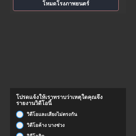
โหมดโรงภาพยนตร์
โปรดแจ้งให้เราทราบว่าเหตุใดคุณจึง
รายงานวิดีโอนี้
วิดีโอและเสียงไม่ตรงกัน
วิดีโอค้าง บางช่วง