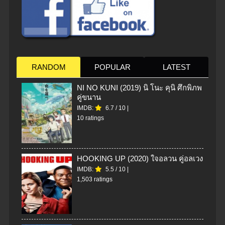
RANDOM
POPULAR
LATEST
NI NO KUNI (2019) นิ โนะ คุนิ ศึกพิภพ
คู่ขนาน
IMDB:
6.7
/
10
|
10 ratings
HOOKING UP (2020) ใจอลวน คู่อลเวง
IMDB:
5.5
/
10
|
1,503 ratings