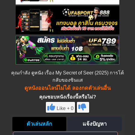
คุณกำลัง
ดูหนัง
เรื่อง My Secret of Seer (2025) การโต้
กลับของซินแส
ดูหนังออนไลน์ไม่ได้ ลองกดตัวเล่นอื่น
คุณชอบหนังเรื่องนี้หรือไม่?
Like + 0
ตัวเล่นหลัก
แจ้งปัญหา