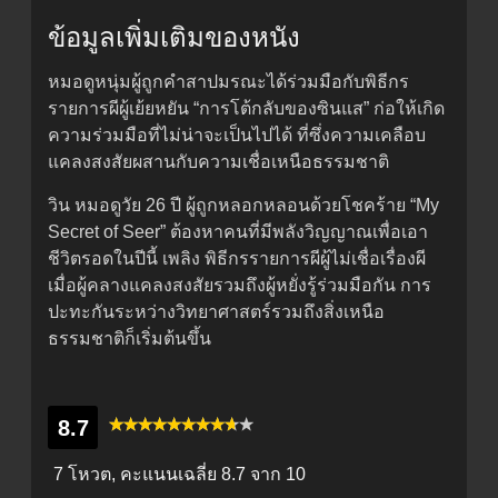
ข้อมูลเพิ่มเติมของหนัง
หมอดูหนุ่มผู้ถูกคำสาปมรณะได้ร่วมมือกับพิธีกร
รายการผีผู้เย้ยหยัน “การโต้กลับของซินแส” ก่อให้เกิด
ความร่วมมือที่ไม่น่าจะเป็นไปได้ ที่ซึ่งความเคลือบ
แคลงสงสัยผสานกับความเชื่อเหนือธรรมชาติ
วิน หมอดูวัย 26 ปี ผู้ถูกหลอกหลอนด้วยโชคร้าย “My
Secret of Seer” ต้องหาคนที่มีพลังวิญญาณเพื่อเอา
ชีวิตรอดในปีนี้ เพลิง พิธีกรรายการผีผู้ไม่เชื่อเรื่องผี
เมื่อผู้คลางแคลงสงสัยรวมถึงผู้หยั่งรู้ร่วมมือกัน การ
ปะทะกันระหว่างวิทยาศาสตร์รวมถึงสิ่งเหนือ
ธรรมชาติก็เริ่มต้นขึ้น
8.7
7 โหวต, คะแนนเฉลี่ย
8.7
จาก 10