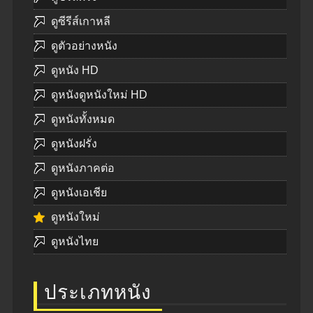
ดูซีรีส์เกาหลี
ดูตัวอย่างหนัง
ดูหนัง HD
ดูหนังดูหนังใหม่ HD
ดูหนังทั้งหมด
ดูหนังฝรั่ง
ดูหนังภาคต่อ
ดูหนังเอเชีย
ดูหนังใหม่
ดูหนังไทย
ประเภทหนัง