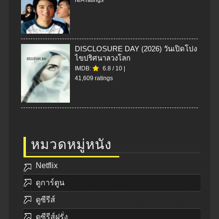
N/A ratings
DISCLOSURE DAY (2026) วันเปิดโปง
ไขปริศนาลวงโลก
IMDB:
6.8
/
10
|
41,609 ratings
หมวดหมู่หนัง
Netflix
ดูการ์ตูน
ดูซีรีส์
ดูซีรีส์ฝรั่ง