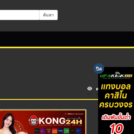
ค้นหา
V
i
e
w
s