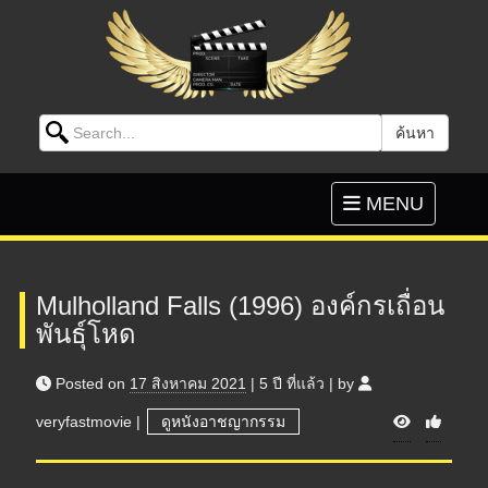
Search for:
ค้นหา
Skip to content
Toggle
MENU
navigation
Mulholland Falls (1996) องค์กรเถื่อน
พันธุ์โหด
Posted on
17 สิงหาคม 2021
|
5 ปี
ที่แล้ว
|
by
V
veryfastmovie
|
ดูหนังอาชญากรรม
i