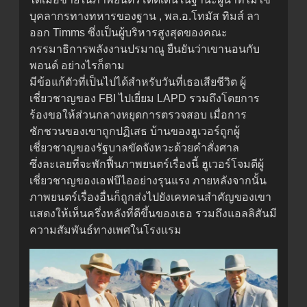
บุคลากรทางทหารของฐาน , พล.อ.โทมัส ทิมส์ ลา
ออก Timms ซึ่งเป็นผู้บริหารสูงสุดของคณะ
กรรมาธิการพลังงานปรมาณู ยืนยันว่าเขานอนกับ
พอนด์ อย่างไรก็ตาม
มีข้อแก้ตัวที่เป็นไปได้สำหรับวันที่เธอเสียชีวิต ผู้
เชี่ยวชาญของ FBI ไปเยี่ยม LAPD รวมถึงโดยการ
ร้องขอให้ส่วนกลางหยุดการตรวจสอบ เมื่อการ
ชักชวนของเขาถูกปฏิเสธ บ้านของฮูเวอร์ถูกผู้
เชี่ยวชาญของรัฐบาลขัดจังหวะด้วยคำสั่งศาล
ซึ่งละเลยที่จะพักฟื้นภาพยนตร์เรื่องนี้ ฮูเวอร์โจมตีผู้
เชี่ยวชาญของเอฟบีไออย่างรุนแรง ภายหลังจากนั้น
ภาพยนตร์เรื่องอื่นก็ถูกส่งไปยังเคทคนสำคัญของเขา
แสดงให้เห็นครึ่งหลังที่ดีขึ้นของเธอ รวมถึงแอลลิสันมี
ความสัมพันธ์ทางเพศในโรงแรม