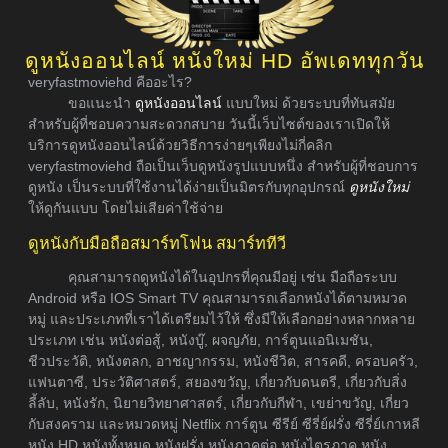
ดูหนังออนไลน์ หนังใหม่ HD อัพเดททุกวัน
veryfastmoviehd คืออะไร?
ขอแนะนำ
ดูหนังออนไลน์
แบบใหม่ ด้วยระบบที่ทันสมัย
สำหรับผู้ที่ชอบความสะดวกสบาย วันนี้เว็บไซต์ของเราเปิดให้
บริการดูหนังออนไลน์ด้วยวิธีการง่ายๆเพียงไม่กี่คลิก
veryfastmoviehd ถือเป็นเว็บดูหนังรูปแบบหนึ่ง สำหรับผู้ที่ชอบการ
ดูหนัง เป็นระบบที่ใช้งานได้ง่ายเป็นมิตรกับทุกอุปกรณ์
ดูหนังใหม่
ให้ดูกันแบบ โดยไม่เสียค่าใช้จ่าย
ดูหนังกับมือถือสมาร์ทโฟน สมาร์ททีวี
คุณสามารถดูหนังได้ในอุปกรที่คุณมีอยู่ เช่น มือถือระบบ
Android หรือ IOS Smart TV คุณสามารถเลือกหนังได้ตามหมวด
หมู่ และประเภทที่เราได้เตรียมไว้ให้ ซึ่งมีให้เลือกอย่างหลากหลาย
ประเภท เช่น หนังต่อสู้, หนังบู๊, ผจญภัย, การ์ตูนแอนิเมชัน,
ชีวประวัติ, หนังตลก, อาชญากรรม, หนังชีวิต, สารคดี, ครอบครัว,
แฟนตาซี, ประวัติศาสตร์, สยองขวัญ, เกี่ยวกับดนตรี, เกี่ยวกับสิ่ง
ลี้ลับ, หนังรัก, นิยายวิทยาศาสตร์, เกี่ยวกับกีฬา, เขย่าขวัญ, เกี่ยว
กับสงคราม และหมวดหมู่ Netflix การ์ตูน ซีรีย์ ซีรี่ย์ฝรั่ง ซีรี่ย์เกาหลี
หนัง HD หนังทั้งหมด หนังฝรั่ง หนังภาคต่อ หนังไตรภาค หนัง