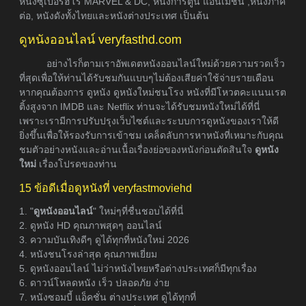
หนังซุเปอร์ฮีโร่ MARVEL & DC, หนังการ์ตูน แอนิเมชั่น ,หนังภาค
ต่อ, หนังดังทั้งไทยและหนังต่างประเทศ เป็นต้น
ดูหนังออนไลน์ veryfasthd.com
อย่างไรก็ตามเราอัพเดตหนังออนไลน์ใหม่ด้วยความรวดเร็ว
ที่สุดเพื่อให้ท่านได้รับชมกันแบบๆไม่ต้องเสียค่าใช้จ่ายรายเดือน
หากคุณต้องการ ดูหนัง ดูหนังใหม่ชนโรง หนังที่มีโหวตคะแนนเรต
ติ้งสูงจาก IMDB และ Netflix ท่านจะได้รับชมหนังใหม่ได้ที่นี่
เพราะเรามีการปรับปรุงเว็บไซต์และระบบการดูหนังของเราให้ดี
ยิ่งขึ้นเพื่อให้รองรับการเข้าชม เคล็ดลับการหาหนังที่เหมาะกับคุณ
ชมตัวอย่างหนังและอ่านเนื้อเรื่องย่อของหนังก่อนตัดสินใจ
ดูหนัง
ใหม่
เรื่องโปรดของท่าน
15 ข้อดีเมื่อดูหนังที่ veryfastmoviehd
1. "
ดูหนังออนไลน์
" ใหม่ๆที่ชื่นชอบได้ที่นี่
2. ดูหนัง HD คุณภาพสุดๆ ออนไลน์
3. ความบันเทิงดีๆ ดูได้ทุกที่หนังใหม่ 2026
4. หนังชนโรงล่าสุด คุณภาพเยี่ยม
5. ดูหนังออนไลน์ ไม่ว่าหนังไทยหรือต่างประเทศก็มีทุกเรื่อง
6. ดาวน์โหลดหนัง เร็ว ปลอดภัย ง่าย
7. หนังซอมบี้ แอ็คชั่น ต่างประเทศ ดูได้ทุกที่