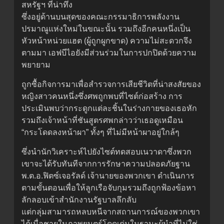
สหรัฐฯ ที่น่าทึ่ง
ซึ่งอยู่ด้านบนสุดของคณะกรรมาธิการพลังงาน
ปรมาณูแห่งใหม่ในขณะนั้น รวมถึงอีกคนหนึ่งเป็น
หัวหน้าหน่วยแฮต (ผู้ถูกผูกขาด) ความไม่สะดวกจึง
ตามมา เอฟบีไอยังมีส่วนร่วมในการปกปิดด้วยความ
พยายาม
ถูกซื้อกิจการมาเพื่อสำรวจการเสียชีวิตที่น่าสงสัยของ
หญิงสาวคนหนึ่งซึ่งศพถูกพบที่ไซต์ก่อสร้าง การ
ประเมินพบว่ากระดูกแต่ละชิ้นในร่างกายของเธอหัก
รวมถึงเจ้าหน้าที่ชันสูตรศพกล่าวว่าเธอดูเหมือน
“กระโดดลงหน้าผา” ทั้งๆ ที่ไม่มีหน้าผาอยู่ใกล้ๆ
ซึ่งนำนักวิเคราะห์ไปยังไซต์ทดสอบเนวาดาซึ่งพวก
เขาจะได้รับทันทีจากการรักษาความปลอดภัยฐาน
พ.ต.อ.ฟิตซ์เจอรัลด์ เจ้านายของพวกเขา ดำเนินการ
ตามขั้นตอนเพื่อให้ลูกเรือจับกุมรวมถึงถูกฟ้องข้อหา
ลักลอบเข้าสำนักงานรัฐบาลลึกลับ
แต่กลุ่มสามารถหลบหนีจากสถานการณ์ของพวกเขา
ได้เมื่อชายในภาพยนตร์โดดเด่นในฐานะผู้นำที่ไม่ใช่