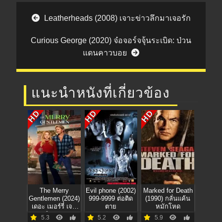
Post navigation
Leatherheads (2008) เจาะข่าวลึกมาเจอรัก
Curious George (2020) จ๋อจอร์จจุ้นระเบิด: ป่วน
แดนคาวบอย
แนะนำหนังที่เกี่ยวข้อง
HD
HD
HD
The Merry
Evil phone (2002)
Marked for Death
Gentlemen (2024)
999-9999 ต่อติด
(1990) กลั่นแค้น
เดอะ เมอร์รี่ เจน
ตาย
หมักโหด
เทิลแมน
5.3
5.2
5.9