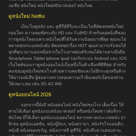
เอเชีย หนังใหม่ หนังใหม่HDมาสเตอร์ หนังไทย
ดูหนังใหม่ Netflix
เป็นเว็บดูหนัง และ ดูซีรี่ย์ทีวีและเป็นเว็บที่อัพเดทหนังใหม่
ก่อนใคร ความคมชัดระดับ HD และ FullHD สำหรับคอหนังที่ชอบ
การดูหนังโดยเฉพาะหนังใหม่ที่ได้รับความนิยมมากที่สุด คุณจะไม่
พลาดทุกกระแสหนังดัง อัพเดททุกเรื่อง HOT คุณสามารถรับชมได้
ทุกที่ทุกเวลานอกเหนือจากในโรงภาพยนต์รับชมได้ผ่านทางมือถือ
Smartphone Tablet Iphone Ipad รองรับระบบ Android และ IOS
เว็บไซต์ของเราดูหนังออนไลน์เป็นหนึ่งในตัวเลือกที่ดีที่สุด สำหรับ
คนชอบดูหนังใหม่ชนโรงด้วยความคมชัดและไม่มีกระตุกหรือค้าง
ให้อารมณ์เสีย ผู้ชมควรตรวจสอบความเร็วอินเตอร์เน็ตของท่าน
ให้เหมาะสม เช่น 3G 4G Wifi
ดูหนังออนไลน์ 2026
นอกจากนี้ยังมี หนังออนไลน์ หนังใหม่ชนโรง เต็มเรื่อง ให้
ท่านได้เลือก ดูหนังแบบหนังมาสเตอร์ หรือหนังใหม่ซาวด์แท็รก
ซับไทย มีให้เลือก ดูหนังแบบออนไลน์ หลากหลายประเภทหนัง อา
ธิเช่น ดูหนังแอคชั่น, หนังบู๊มันๆ, หนังดราม่า, หนังรักโรแมนติก,
หนังผี หนังสยองขวัญ, หนังเกาหลี ดูซีรี่ย์, หนังสืบสวนสอบสวน,