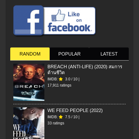
RANDOM
POPULAR
LATEST
BREACH (ANTI-LIFE) (2020) สมการ
ต้านชีวิต
IMDB:
3.0
/
10
|
17,911 ratings
WE FEED PEOPLE (2022)
IMDB:
7.5
/
10
|
33 ratings