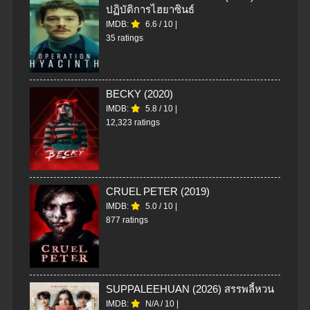
ปฏิบัติการไฮยาซินธ์
IMDB:
6.6
/
10
|
35 ratings
BECKY (2020)
IMDB:
5.8
/
10
|
12,323 ratings
CRUEL PETER (2019)
IMDB:
5.0
/
10
|
877 ratings
SUPPALEEHUAN (2026) สรรพลี้หวน
IMDB:
N/A
/
10
|