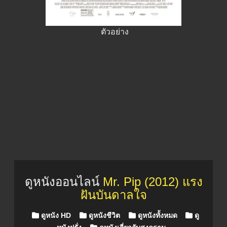
ตัวอย่าง
ดูหนังออนไลน์
Mr. Pip (2012) แรง
ฝันบันดาลใจ
Posted in
ดูหนัง HD
ดูหนังชีวิต
ดูหนังทั้งหมด
ดู