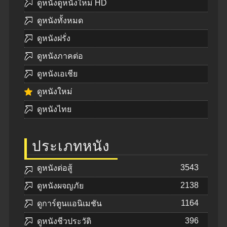
ดูหนังดูหนังใหม่ HD
ดูหนังทั้งหมด
ดูหนังฝรั่ง
ดูหนังภาคต่อ
ดูหนังเอเชีย
ดูหนังใหม่
ดูหนังไทย
ประเภทหนัง
3543
ดูหนังต่อสู้
2138
ดูหนังผจญภัย
1164
ดูการ์ตูนแอนิเมชัน
396
ดูหนังชีวประวัติ