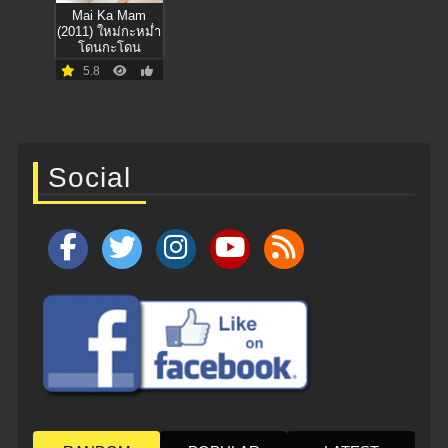
Mai Ka Mam
(2011) ใหม่กะหม่ำ
โดนกะโดน
5.8
Social