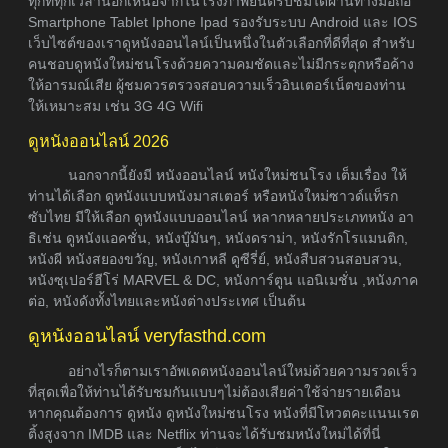
ทุกที่ทุกเวลานอกเหนือจากในโรงภาพยนต์รับชมได้ผ่านทางมือถือ
Smartphone Tablet Iphone Ipad รองรับระบบ Android และ IOS
เว็บไซต์ของเราดูหนังออนไลน์เป็นหนึ่งในตัวเลือกที่ดีที่สุด สำหรับ
คนชอบดูหนังใหม่ชนโรงด้วยความคมชัดและไม่มีกระตุกหรือค้าง
ให้อารมณ์เสีย ผู้ชมควรตรวจสอบความเร็วอินเตอร์เน็ตของท่าน
ให้เหมาะสม เช่น 3G 4G Wifi
ดูหนังออนไลน์ 2026
นอกจากนี้ยังมี หนังออนไลน์ หนังใหม่ชนโรง เต็มเรื่อง ให้
ท่านได้เลือก ดูหนังแบบหนังมาสเตอร์ หรือหนังใหม่ซาวด์แท็รก
ซับไทย มีให้เลือก ดูหนังแบบออนไลน์ หลากหลายประเภทหนัง อา
ธิเช่น ดูหนังแอคชั่น, หนังบู๊มันๆ, หนังดราม่า, หนังรักโรแมนติก,
หนังผี หนังสยองขวัญ, หนังเกาหลี ดูซีรี่ย์, หนังสืบสวนสอบสวน,
หนังซุเปอร์ฮีโร่ MARVEL & DC, หนังการ์ตูน แอนิเมชั่น ,หนังภาค
ต่อ, หนังดังทั้งไทยและหนังต่างประเทศ เป็นต้น
ดูหนังออนไลน์ veryfasthd.com
อย่างไรก็ตามเราอัพเดตหนังออนไลน์ใหม่ด้วยความรวดเร็ว
ที่สุดเพื่อให้ท่านได้รับชมกันแบบๆไม่ต้องเสียค่าใช้จ่ายรายเดือน
หากคุณต้องการ ดูหนัง ดูหนังใหม่ชนโรง หนังที่มีโหวตคะแนนเรต
ติ้งสูงจาก IMDB และ Netflix ท่านจะได้รับชมหนังใหม่ได้ที่นี่