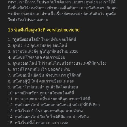
เพราะเรามีการปรับปรุงเว็บไซต์และระบบการดูหนังของเราให้ดี
ยิ่งขึ้นเพื่อให้รองรับการเข้าชม เคล็ดลับการหาหนังที่เหมาะกับคุณ
ชมตัวอย่างหนังและอ่านเนื้อเรื่องย่อของหนังก่อนตัดสินใจ
ดูหนัง
ใหม่
เรื่องโปรดของท่าน
15 ข้อดีเมื่อดูหนังที่ veryfastmoviehd
1. "
ดูหนังออนไลน์
" ใหม่ๆที่ชื่นชอบได้ที่นี่
2. ดูหนัง HD คุณภาพสุดๆ ออนไลน์
3. ความบันเทิงดีๆ ดูได้ทุกที่หนังใหม่ 2026
4. หนังชนโรงล่าสุด คุณภาพเยี่ยม
5. ดูหนังออนไลน์ ไม่ว่าหนังไทยหรือต่างประเทศก็มีทุกเรื่อง
6. ดาวน์โหลดหนัง เร็ว ปลอดภัย ง่าย
7. หนังซอมบี้ แอ็คชั่น ต่างประเทศ ดูได้ทุกที่
8. หนังต่อสู้บู๊ ใหม่ คุณภาพเยี่ยมแน่นอน
9. หนังมาใหม่แนะนำ ดูแล้วติดใจแน่นอน
10. พากย์ไทยชัดๆ ดูสบายใจทุกเรื่องที่นี่
11. ความสนุกสนานที่หนังตลกที่คุณถามหาได้ที่นี่
12. ดูหนังออนไลน์ หนังตลก หนังต่อสู้ หนังบู๊ ที่นี่ที่เดียว
13. หนังใหม่เข้าโรง คุณภาพที่สุด แบบจำกัด
14. ดูหนังออนไลน์กับเว็บไซต์ที่มีความน่าเชื่อถือ
15. หนังใหม่ทั้งไทยและต่างประเทศ