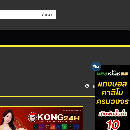
ค้นหา
V
i
e
w
s