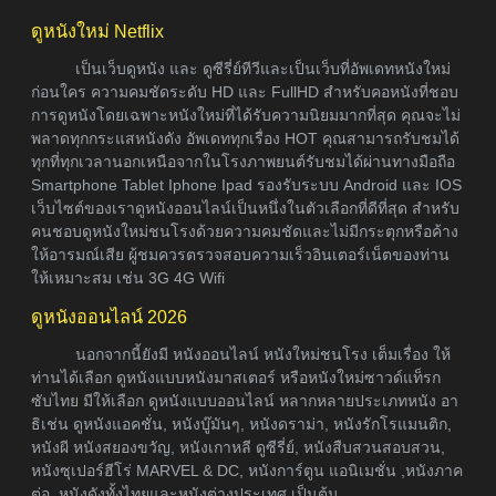
ดูหนังใหม่ Netflix
เป็นเว็บดูหนัง และ ดูซีรี่ย์ทีวีและเป็นเว็บที่อัพเดทหนังใหม่
ก่อนใคร ความคมชัดระดับ HD และ FullHD สำหรับคอหนังที่ชอบ
การดูหนังโดยเฉพาะหนังใหม่ที่ได้รับความนิยมมากที่สุด คุณจะไม่
พลาดทุกกระแสหนังดัง อัพเดททุกเรื่อง HOT คุณสามารถรับชมได้
ทุกที่ทุกเวลานอกเหนือจากในโรงภาพยนต์รับชมได้ผ่านทางมือถือ
Smartphone Tablet Iphone Ipad รองรับระบบ Android และ IOS
เว็บไซต์ของเราดูหนังออนไลน์เป็นหนึ่งในตัวเลือกที่ดีที่สุด สำหรับ
คนชอบดูหนังใหม่ชนโรงด้วยความคมชัดและไม่มีกระตุกหรือค้าง
ให้อารมณ์เสีย ผู้ชมควรตรวจสอบความเร็วอินเตอร์เน็ตของท่าน
ให้เหมาะสม เช่น 3G 4G Wifi
ดูหนังออนไลน์ 2026
นอกจากนี้ยังมี หนังออนไลน์ หนังใหม่ชนโรง เต็มเรื่อง ให้
ท่านได้เลือก ดูหนังแบบหนังมาสเตอร์ หรือหนังใหม่ซาวด์แท็รก
ซับไทย มีให้เลือก ดูหนังแบบออนไลน์ หลากหลายประเภทหนัง อา
ธิเช่น ดูหนังแอคชั่น, หนังบู๊มันๆ, หนังดราม่า, หนังรักโรแมนติก,
หนังผี หนังสยองขวัญ, หนังเกาหลี ดูซีรี่ย์, หนังสืบสวนสอบสวน,
หนังซุเปอร์ฮีโร่ MARVEL & DC, หนังการ์ตูน แอนิเมชั่น ,หนังภาค
ต่อ, หนังดังทั้งไทยและหนังต่างประเทศ เป็นต้น