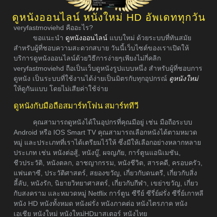
ดูหนังออนไลน์ หนังใหม่ HD อัพเดททุกวัน
veryfastmoviehd คืออะไร?
ขอแนะนำ
ดูหนังออนไลน์
แบบใหม่ ด้วยระบบที่ทันสมัย
สำหรับผู้ที่ชอบความสะดวกสบาย วันนี้เว็บไซต์ของเราเปิดให้
บริการดูหนังออนไลน์ด้วยวิธีการง่ายๆเพียงไม่กี่คลิก
veryfastmoviehd ถือเป็นเว็บดูหนังรูปแบบหนึ่ง สำหรับผู้ที่ชอบการ
ดูหนัง เป็นระบบที่ใช้งานได้ง่ายเป็นมิตรกับทุกอุปกรณ์
ดูหนังใหม่
ให้ดูกันแบบ โดยไม่เสียค่าใช้จ่าย
ดูหนังกับมือถือสมาร์ทโฟน สมาร์ททีวี
คุณสามารถดูหนังได้ในอุปกรที่คุณมีอยู่ เช่น มือถือระบบ
Android หรือ IOS Smart TV คุณสามารถเลือกหนังได้ตามหมวด
หมู่ และประเภทที่เราได้เตรียมไว้ให้ ซึ่งมีให้เลือกอย่างหลากหลาย
ประเภท เช่น หนังต่อสู้, หนังบู๊, ผจญภัย, การ์ตูนแอนิเมชัน,
ชีวประวัติ, หนังตลก, อาชญากรรม, หนังชีวิต, สารคดี, ครอบครัว,
แฟนตาซี, ประวัติศาสตร์, สยองขวัญ, เกี่ยวกับดนตรี, เกี่ยวกับสิ่ง
ลี้ลับ, หนังรัก, นิยายวิทยาศาสตร์, เกี่ยวกับกีฬา, เขย่าขวัญ, เกี่ยว
กับสงคราม และหมวดหมู่ Netflix การ์ตูน ซีรีย์ ซีรี่ย์ฝรั่ง ซีรี่ย์เกาหลี
หนัง HD หนังทั้งหมด หนังฝรั่ง หนังภาคต่อ หนังไตรภาค หนัง
เอเชีย หนังใหม่ หนังใหม่HDมาสเตอร์ หนังไทย